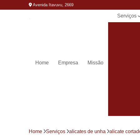
Avenida Itavuvu, 2669
Serviços
Alicates d
unha
Amolar
alicates
Carimbos
Home
Empresa
Missão
Carimbos
personaliza
Chaveiros 
Chaveiro
automotivo
Chaves
canivete
Chaves
Home
Serviços
alicates de unha
alicate corta
codificada