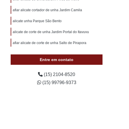
otivo 24 Horas
Chaveiro de Carros 24 Horas
afiar alicate cortador de unha Jardim Camila
 Sorocaba
Chaveiro Auto 24 Horas Sorocaba
alicate unha Parque São Bento
 24 Horas Zona Norte de Sorocaba
utomotivo 24h Sorocaba
alicate de corte de unha Jardim Portal do Itavuvu
ivo Chave Codificada Sorocaba
afiar alicate de corte de unha Salto de Pirapora
vo Chaves Codificadas Sorocaba
Entre em contato
otivo de Carro em Sorocaba
tivo e Residencial Sorocaba
(15) 2104-8520
im Sorocaba
Chaveiro Automotivo Sorocaba
(15) 99796-9373
 Norte de Sorocaba
Canivete Chave
 Canivete
Chave Canivete Codificada
Carro
Chave Canivete para Moto
ve de Canivete
Chave de Carros Canivete