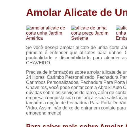
Cópia de
Amolar Alicate de Un
chaves
Fechadura 
portas
Instalação 
fechadura
Se você deseja amolar alicate de unha corte Jar
Miolo de
primeiro é entender que alicates para unhas. 
fechadura
pontualidade e disponibilidade para atender 
CHAVEIRO.
Segredo d
fechadura
Precisa de informações sobre amolar alicate de u
24 Horas, Carimbo Personalizado, Fechadura Par
Carimbos Personalizados, Fechadura Para Porta D
Chaveiros, você pode contar com a Abra'ki Auto C
dúvidas sobre os serviços do ramo, além de contar
empresa conquista sua confiança e sua satisfaçã
também a opção de Fechadura Para Porta De Vidro
Vidro. Assim, não deixe de entrar em contato par
empreendimento!
Para saber mais sobre Amolar 