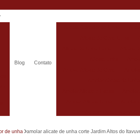
e
Alicate Cortador de Unha
Alic
Alicate de Corte Unha
Alicate de Unha Corte
Alicate 
Alicate Unha
Amola
Blog
Contato
Amolar Alicate de Corte
Amolar
dos
Amolar Alicate de Unh
24h
Amolar Alicate e Facas
Amolar 
s
Amolar Alicate Unha
Amolar e
s
Carimbo com Data e Nome So
Carimbo com Nome Sorocaba
dor de unha
amolar alicate de unha corte Jardim Altos do Itavuv
Carimbo na
s