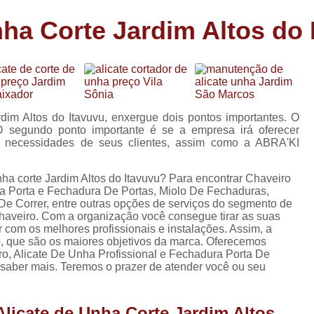
Carimbo Person
ha Corte Jardim Altos do 
Carimbo Personalizado Grand
de
Carimbo Profissional Perso
Carimbos para Professores Sor
de
s
Carimbo Datador Personali
dim Altos do Itavuvu, enxergue dois pontos importantes. O
Carimbo de Madeira Persona
O segundo ponto importante é se a empresa irá oferecer
s
as necessidades de seus clientes, assim como a ABRA'KI
Carimbo Madeira Personal
e
s
Carimbo para Tecido Per
nha corte Jardim Altos do Itavuvu? Para encontrar Chaveiro
a Porta e Fechadura De Portas, Miolo De Fechaduras,
Carimbo Personalizado com S
e Correr, entre outras opções de serviços do segmento de
haveiro. Com a organização você consegue tirar as suas
Carimbo Redondo Personaliz
 com os melhores profissionais e instalações. Assim, a
o, que são os maiores objetivos da marca. Oferecemos
Chaveiro 24 Horas
, Alicate De Unha Profissional e Fechadura Porta De
a saber mais. Teremos o prazer de atender você ou seu
Chaveiro 24 Horas Mais Pr
Chaveiro 24 Horas Próximo a
Alicate de Unha Corte Jardim Altos