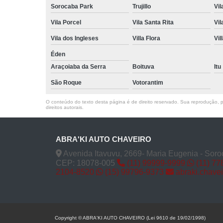
Sorocaba Park
Trujillo
Vil
Vila Porcel
Vila Santa Rita
Vil
Vila dos Ingleses
Villa Flora
Vil
Éden
Araçoiaba da Serra
Boituva
Itu
São Roque
Votorantim
O conteúdo do texto desta página é de direito reservado. Sua reprodução, pa
direitos autorais
.
ABRA'KI AUTO CHAVEIRO
Avenida Itavuvu, 2669- Maria Eugenia - Soro
CEP: 18078-005
(11) 99999-9999
(11) 77
2104-8520
(15) 99796-9373
abraki.chave
Copyright © ABRA'KI AUTO CHAVEIRO (Lei 9610 de 19/02/1998)