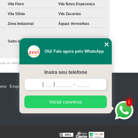
Vila Fiore
Vila Nova Esperança
e Madeira
Miolo de Fechadura de Portão
Vila Sônia
Vila Zacarias
e Alumínio
Miolo de Fechadura Tetra
Zona Industrial
Águas Vermelhas
Miolo Fechadura Manutenção
 de Vidro
Miolo para Fechadura
Salto de Pirapora
Sorocaba
Fechadura com Segredo Numérico
Olá! Fale agora pelo WhatsApp
egredo para Porta de Madeira
ação de direito autoral – artigo 184 do Código Penal –
Lei 9610/98 - Lei de
m Segredo
Fechadura de Segredo
Insira seu telefone
ra Segredo Porta
Segredo da Fechadura
ome
Empresa
Missão
Serviços
Contato
Mapa do site
 Fechadura
Troca de Segredo de Fechadura
e Segredo Fechadura
Iniciar conversa
1
W3C