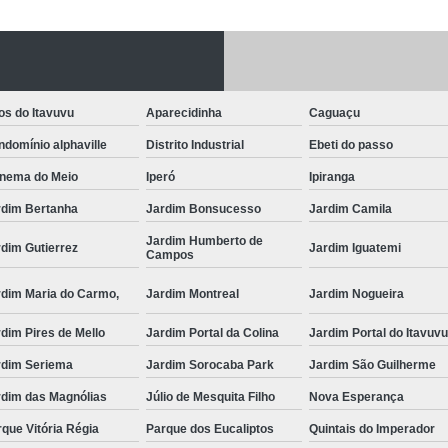
Fechadura Porta
Instalação de F
Instalação de Fe
os do Itavuvu
Aparecidinha
Caguaçu
Instalação de Fechad
domínio alphaville
Distrito Industrial
Ebeti do passo
Instalação de F
anema do Meio
Iperó
Ipiranga
Instalação de Fechadu
rdim Bertanha
Jardim Bonsucesso
Jardim Camila
Instalação de Fechad
Jardim Humberto de
dim Gutierrez
Jardim Iguatemi
Campos
Instalação de F
rdim Maria do Carmo,
Jardim Montreal
Jardim Nogueira
Instalação de Fechadura 
dim Pires de Mello
Jardim Portal da Colina
Jardim Portal do Itavuv
Instalação
rdim Seriema
Jardim Sorocaba Park
Jardim São Guilherme
Instalação de F
rdim das Magnólias
Júlio de Mesquita Filho
Nova Esperança
Instalação e Reparo de Fechad
que Vitória Régia
Parque dos Eucaliptos
Quintais do Imperador
Miolo da Fechadura
Miolo d