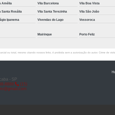
a Amélia
Vila Barcelona
Vila Boa Vista
Miolo de Fechadura de Porta d
a Santa Rosália
Vila Santa Terezinha
Vila São João
Miolo de Fechadura Porta d
lágio Ipanema
Vivendas do Lago
Vossoroca
Miolo Fechadura
Miolo Fechadura Porta
Mairinque
Porto Feliz
Fechadura com Segredo
Fechadura com S
rcial ou total, mesmo citando nossos links, é proibida sem a autorização do autor. Crime de viol
Fechadura de Porta co
Fechadura Segredo
Fechadu
H
Segredo de Fechadura
Segredo
caba - SP
88-8888
(15)
Troca d
iro@gmail.com