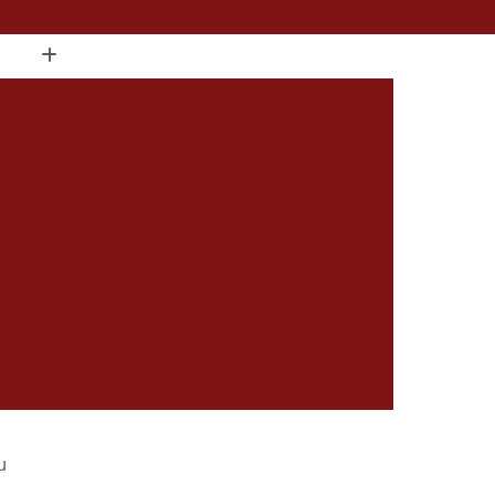
(15) 2104-8520
(15) 99796-9373
ate de Cortar Unha
Alicate de Corte de Unha
Alicate de Unha
Alicate de Unha 722
de Unha Postiça
Alicate de Unha Profissional
r Alicate
Amolar Alicate a Laser
 Alicate de Cutícula
Amolar Alicate de Unha
a na Hora
Amolar Alicate Delivery
Alicate na Hora
Amolar Alicate Perto de Mim
 Afiar Alicates
Carimbo Cnpj em Sorocaba
rocaba
Carimbo com Datador Sorocaba
Carimbo de Enfermagem em Sorocaba
u
 Zona Norte de Sorocaba