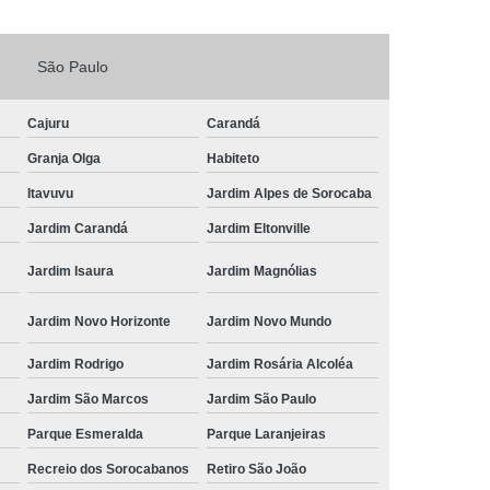
Fechadura Porta de Vidro
São Paulo
echadura Adicional Sorocaba
chadura com Segredo Sorocaba
Cajuru
Carandá
ura de Porta com Segredo Sorocaba
Granja Olga
Habiteto
echadura de Portas Sorocaba
Itavuvu
Jardim Alpes de Sorocaba
ra Digital Zona Norte de Sorocaba
Jardim Carandá
Jardim Eltonville
ura em Porta de Madeira Sorocaba
Jardim Isaura
Jardim Magnólias
echadura em Portão Sorocaba
Jardim Novo Horizonte
Jardim Novo Mundo
Portão Social Zona Norte de Sorocaba
u
Jardim Rodrigo
Jardim Rosária Alcoléa
 de Fechadura Sorocaba
Jardim São Marcos
Jardim São Paulo
echaduras em Portas Sorocaba
Parque Esmeralda
Parque Laranjeiras
ura de Portão Sorocaba
Fechadura Miolo
Recreio dos Sorocabanos
Retiro São João
e Fechadura
Miolo de Fechadura de Porta