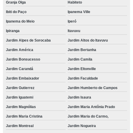
Granja Olga
Habiteto
Ibiti do Paço
Ipanema Ville
Ipanema do Meio
Iperó
Ipiranga
Itavuvu
Jardim Alpes de Sorocaba
Jardim Altos do Itavuvu
Jardim América
Jardim Bertanha
Jardim Bonsucesso
Jardim Camila
Jardim Carandá
Jardim Eltonville
Jardim Embaixador
Jardim Faculdade
Jardim Gutierrez
Jardim Humberto de Campos
Jardim Iguatemi
Jardim Isaura
Jardim Magnólias
Jardim Maria Antônia Prado
Jardim Maria Cristina
Jardim Maria do Carmo,
Jardim Montreal
Jardim Nogueira