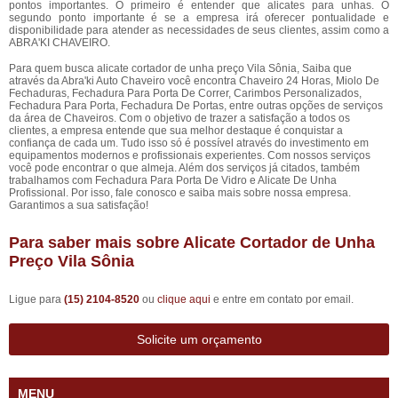
pontos importantes. O primeiro é entender que alicates para unhas. O
segundo ponto importante é se a empresa irá oferecer pontualidade e
disponibilidade para atender as necessidades de seus clientes, assim como a
ABRA'KI CHAVEIRO.
Para quem busca alicate cortador de unha preço Vila Sônia, Saiba que
através da Abra'ki Auto Chaveiro você encontra Chaveiro 24 Horas, Miolo De
Fechaduras, Fechadura Para Porta De Correr, Carimbos Personalizados,
Fechadura Para Porta, Fechadura De Portas, entre outras opções de serviços
da área de Chaveiros. Com o objetivo de trazer a satisfação a todos os
clientes, a empresa entende que sua melhor destaque é conquistar a
confiança de cada um. Tudo isso só é possível através do investimento em
equipamentos modernos e profissionais experientes. Com nossos serviços
você pode encontrar o que almeja. Além dos serviços já citados, também
trabalhamos com Fechadura Para Porta De Vidro e Alicate De Unha
Profissional. Por isso, fale conosco e saiba mais sobre nossa empresa.
Garantimos a sua satisfação!
Para saber mais sobre Alicate Cortador de Unha
Preço Vila Sônia
Ligue para
(15) 2104-8520
ou
clique aqui
e entre em contato por email.
Solicite um orçamento
MENU