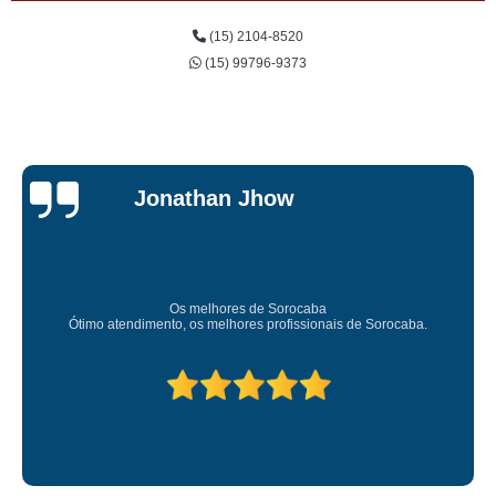
(15) 2104-8520
(15) 99796-9373
Jessica
Carvalho
Super recomendo!
Amei o atendimento. Preco super bom. Superou minhas expectativas.
Deixou o meu bem super arrumadinhooo recomendo!