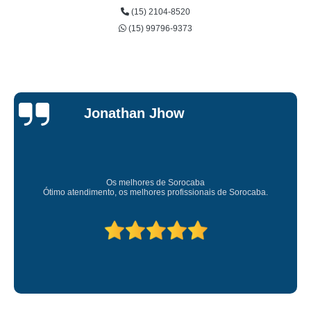
(15) 2104-8520
(15) 99796-9373
Je
n Jhow
Car
Sup
res de Sorocaba
Amei o atendimento. Preco s
lhores profissionais de Sorocaba.
Deixou o meu bem s