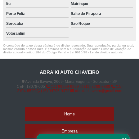
Itu
Mairinque
Porto Feliz
Salto de Pirapora
Sorocaba
São Roque
Votorantim
O conteúdo do texto desta página é de direito reservado. Sua reprodução, parcial ou total,
mesmo citando nossos links, é proibida sem a autorização do autor. Crime de violação de
direito autoral – artigo 184 do Código Penal –
Lei 9610/98 - Lei de direitos autorais
.
ABRA'KI AUTO CHAVEIRO
Avenida Itavuvu, 2669- Maria Eugenia - Sorocaba - SP
CEP: 18078-005
(11) 99999-9999
(11) 7788-8888
(15)
2104-8520
(15) 99796-9373
abraki.chaveiro@gmail.com
Home
Empresa