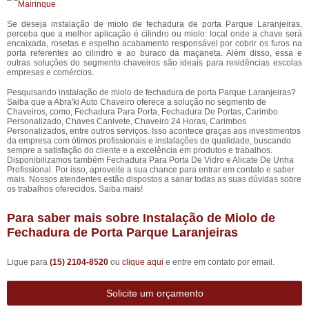
Se deseja instalação de miolo de fechadura de porta Parque Laranjeiras,
perceba que a melhor aplicação é cilindro ou miolo: local onde a chave será
encaixada, rosetas e espelho acabamento responsável por cobrir os furos na
porta referentes ao cilindro e ao buraco da maçaneta. Além disso, essa e
outras soluções do segmento chaveiros são ideais para residências escolas
empresas e comércios.
Pesquisando instalação de miolo de fechadura de porta Parque Laranjeiras?
Saiba que a Abra'ki Auto Chaveiro oferece a solução no segmento de
Chaveiros, como, Fechadura Para Porta, Fechadura De Portas, Carimbo
Personalizado, Chaves Canivete, Chaveiro 24 Horas, Carimbos
Personalizados, entre outros serviços. Isso acontece graças aos investimentos
da empresa com ótimos profissionais e instalações de qualidade, buscando
sempre a satisfação do cliente e a excelência em produtos e trabalhos.
Disponibilizamos também Fechadura Para Porta De Vidro e Alicate De Unha
Profissional. Por isso, aproveite a sua chance para entrar em contato e saber
mais. Nossos atendentes estão dispostos a sanar todas as suas dúvidas sobre
os trabalhos oferecidos. Saiba mais!
Para saber mais sobre Instalação de Miolo de
Fechadura de Porta Parque Laranjeiras
Ligue para
(15) 2104-8520
ou
clique aqui
e entre em contato por email.
Solicite um orçamento