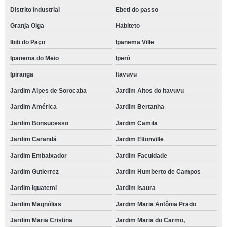
Distrito Industrial
Ebeti do passo
Granja Olga
Habiteto
Ibiti do Paço
Ipanema Ville
Ipanema do Meio
Iperó
Ipiranga
Itavuvu
Jardim Alpes de Sorocaba
Jardim Altos do Itavuvu
Jardim América
Jardim Bertanha
Jardim Bonsucesso
Jardim Camila
Jardim Carandá
Jardim Eltonville
Jardim Embaixador
Jardim Faculdade
Jardim Gutierrez
Jardim Humberto de Campos
Jardim Iguatemi
Jardim Isaura
Jardim Magnólias
Jardim Maria Antônia Prado
Jardim Maria Cristina
Jardim Maria do Carmo,