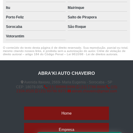
Itu
Mairinque
Porto Feliz
Salto de Pirapora
Sorocaba
São Roque
Votorantim
O conteúdo do texto desta página é de direito reservado. Sua reprodução, parcial ou total,
mesmo citando nossos links, é proibida sem a autorização do autor. Crime de violação de
direito autoral – artigo 184 do Código Penal –
Lei 9610/98 - Lei de direitos autorais
.
ABRA'KI AUTO CHAVEIRO
Avenida Itavuvu, 2669- Maria Eugenia - Sorocaba - SP
CEP: 18078-005
(11) 99999-9999
(11) 7788-8888
(15)
2104-8520
(15) 99796-9373
abraki.chaveiro@gmail.com
Home
Empresa