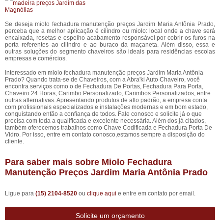
Se deseja miolo fechadura manutenção preços Jardim Maria Antônia Prado,
perceba que a melhor aplicação é cilindro ou miolo: local onde a chave será
encaixada, rosetas e espelho acabamento responsável por cobrir os furos na
porta referentes ao cilindro e ao buraco da maçaneta. Além disso, essa e
outras soluções do segmento chaveiros são ideais para residências escolas
empresas e comércios.
Interessado em miolo fechadura manutenção preços Jardim Maria Antônia
Prado? Quando trata-se de Chaveiros, com a Abra'ki Auto Chaveiro, você
encontra serviços como o de Fechadura De Portas, Fechadura Para Porta,
Chaveiro 24 Horas, Carimbo Personalizado, Carimbos Personalizados, entre
outras alternativas. Apresentando produtos de alto padrão, a empresa conta
com profissionais especializados e instalações modernas e em bom estado,
conquistando então a confiança de todos. Fale conosco e solicite já o que
precisa com toda a qualificada e excelente necessária. Além dos já citados,
também oferecemos trabalhos como Chave Codificada e Fechadura Porta De
Vidro. Por isso, entre em contato conosco,estamos sempre a disposição do
cliente.
Para saber mais sobre Miolo Fechadura
Manutenção Preços Jardim Maria Antônia Prado
Ligue para
(15) 2104-8520
ou
clique aqui
e entre em contato por email.
Solicite um orçamento