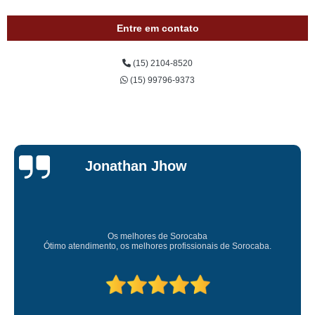
Entre em contato
(15) 2104-8520
(15) 99796-9373
Jessica
Carvalho
Super recomendo!
Amei o atendimento. Preco super bom. Superou minhas expec
.
Deixou o meu bem super arrumadinhooo recomendo!