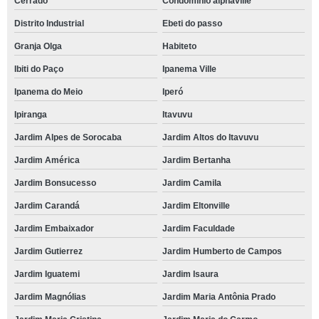
Cerrado
Condomínio alphaville
Distrito Industrial
Ebeti do passo
Granja Olga
Habiteto
Ibiti do Paço
Ipanema Ville
Ipanema do Meio
Iperó
Ipiranga
Itavuvu
Jardim Alpes de Sorocaba
Jardim Altos do Itavuvu
Jardim América
Jardim Bertanha
Jardim Bonsucesso
Jardim Camila
Jardim Carandá
Jardim Eltonville
Jardim Embaixador
Jardim Faculdade
Jardim Gutierrez
Jardim Humberto de Campos
Jardim Iguatemi
Jardim Isaura
Jardim Magnólias
Jardim Maria Antônia Prado