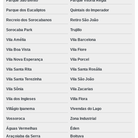
Parque São Bento
Parque Vitória Régia
Parque dos Eucaliptos
Quintais do Imperador
Recreio dos Sorocabanos
Retiro São João
Sorocaba Park
Trujillo
Vila Amélia
Vila Barcelona
Vila Boa Vista
Vila Fiore
Vila Nova Esperança
Vila Porcel
Vila Santa Rita
Vila Santa Rosália
Vila Santa Terezinha
Vila São João
Vila Sônia
Vila Zacarias
Vila dos Ingleses
Villa Flora
Villágio Ipanema
Vivendas do Lago
Vossoroca
Zona Industrial
Águas Vermelhas
Éden
Araçoiaba da Serra
Boituva