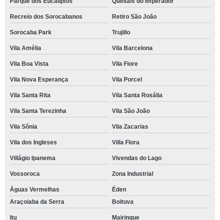
Parque dos Eucaliptos
Quintais do Imperador
Recreio dos Sorocabanos
Retiro São João
Sorocaba Park
Trujillo
Vila Amélia
Vila Barcelona
Vila Boa Vista
Vila Fiore
Vila Nova Esperança
Vila Porcel
Vila Santa Rita
Vila Santa Rosália
Vila Santa Terezinha
Vila São João
Vila Sônia
Vila Zacarias
Vila dos Ingleses
Villa Flora
Villágio Ipanema
Vivendas do Lago
Vossoroca
Zona Industrial
Águas Vermelhas
Éden
Araçoiaba da Serra
Boituva
Itu
Mairinque