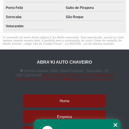
Porto Feliz
Salto de Pirapora
Sorocaba
São Roque
Votorantim
O conteúdo do texto desta página é de direito reservado. Sua reprodução, parcial ou total,
mesmo citando nossos links, é proibida sem a autorização do autor. Crime de violação de
direito autoral – artigo 184 do Código Penal –
Lei 9610/98 - Lei de direitos autorais
.
ABRA'KI AUTO CHAVEIRO
Avenida Itavuvu, 2669- Maria Eugenia - Sorocaba - SP
CEP: 18078-005
(11) 99999-9999
(11) 7788-8888
(15)
2104-8520
(15) 99796-9373
abraki.chaveiro@gmail.com
Home
Empresa