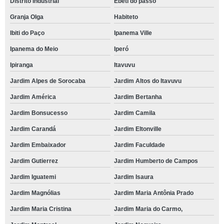
Distrito Industrial
Ebeti do passo
Granja Olga
Habiteto
Ibiti do Paço
Ipanema Ville
Ipanema do Meio
Iperó
Ipiranga
Itavuvu
Jardim Alpes de Sorocaba
Jardim Altos do Itavuvu
Jardim América
Jardim Bertanha
Jardim Bonsucesso
Jardim Camila
Jardim Carandá
Jardim Eltonville
Jardim Embaixador
Jardim Faculdade
Jardim Gutierrez
Jardim Humberto de Campos
Jardim Iguatemi
Jardim Isaura
Jardim Magnólias
Jardim Maria Antônia Prado
Jardim Maria Cristina
Jardim Maria do Carmo,