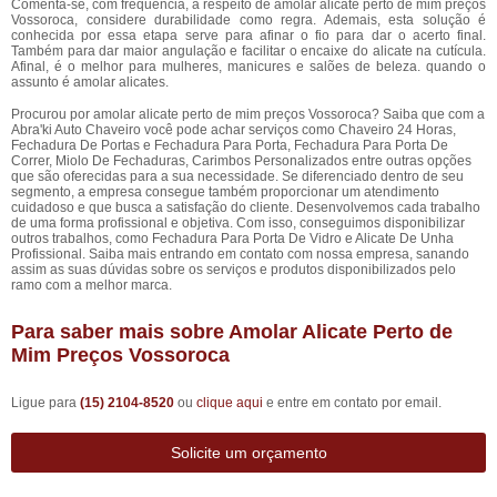
Comenta-se, com frequência, a respeito de amolar alicate perto de mim preços
Vossoroca, considere durabilidade como regra. Ademais, esta solução é
conhecida por essa etapa serve para afinar o fio para dar o acerto final.
Também para dar maior angulação e facilitar o encaixe do alicate na cutícula.
Afinal, é o melhor para mulheres, manicures e salões de beleza. quando o
assunto é amolar alicates.
Procurou por amolar alicate perto de mim preços Vossoroca? Saiba que com a
Abra'ki Auto Chaveiro você pode achar serviços como Chaveiro 24 Horas,
Fechadura De Portas e Fechadura Para Porta, Fechadura Para Porta De
Correr, Miolo De Fechaduras, Carimbos Personalizados entre outras opções
que são oferecidas para a sua necessidade. Se diferenciado dentro de seu
segmento, a empresa consegue também proporcionar um atendimento
cuidadoso e que busca a satisfação do cliente. Desenvolvemos cada trabalho
de uma forma profissional e objetiva. Com isso, conseguimos disponibilizar
outros trabalhos, como Fechadura Para Porta De Vidro e Alicate De Unha
Profissional. Saiba mais entrando em contato com nossa empresa, sanando
assim as suas dúvidas sobre os serviços e produtos disponibilizados pelo
ramo com a melhor marca.
Para saber mais sobre Amolar Alicate Perto de
Mim Preços Vossoroca
Ligue para
(15) 2104-8520
ou
clique aqui
e entre em contato por email.
Solicite um orçamento