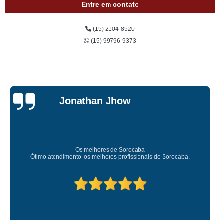
Entre em contato
(15) 2104-8520
(15) 99796-9373
Je
n Jhow
Car
Sup
res de Sorocaba
Amei o atendimento. Preco s
lhores profissionais de Sorocaba.
Deixou o meu bem s