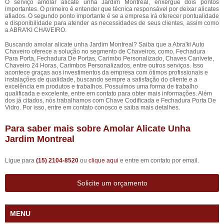
O serviço amolar alicate unha Jardim Montreal, enxergue dois pontos
importantes. O primeiro é entender que técnica responsável por deixar alicates
afiados. O segundo ponto importante é se a empresa irá oferecer pontualidade
e disponibilidade para atender as necessidades de seus clientes, assim como
a ABRA'KI CHAVEIRO.
Buscando amolar alicate unha Jardim Montreal? Saiba que a Abra'ki Auto
Chaveiro oferece a solução no segmento de Chaveiros, como, Fechadura
Para Porta, Fechadura De Portas, Carimbo Personalizado, Chaves Canivete,
Chaveiro 24 Horas, Carimbos Personalizados, entre outros serviços. Isso
acontece graças aos investimentos da empresa com ótimos profissionais e
instalações de qualidade, buscando sempre a satisfação do cliente e a
excelência em produtos e trabalhos. Possuímos uma forma de trabalho
qualificada e excelente, entre em contato para obter mais informações. Além
dos já citados, nós trabalhamos com Chave Codificada e Fechadura Porta De
Vidro. Por isso, entre em contato conosco e saiba mais detalhes.
Para saber mais sobre Amolar Alicate Unha
Jardim Montreal
Ligue para
(15) 2104-8520
ou
clique aqui
e entre em contato por email.
Solicite um orçamento
MENU