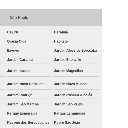
Fechadura Porta de Vidro
São Paulo
echadura Adicional Sorocaba
chadura com Segredo Sorocaba
Cajuru
Carandá
ura de Porta com Segredo Sorocaba
Granja Olga
Habiteto
echadura de Portas Sorocaba
Itavuvu
Jardim Alpes de Sorocaba
ra Digital Zona Norte de Sorocaba
Jardim Carandá
Jardim Eltonville
ura em Porta de Madeira Sorocaba
Jardim Isaura
Jardim Magnólias
echadura em Portão Sorocaba
Jardim Novo Horizonte
Jardim Novo Mundo
Portão Social Zona Norte de Sorocaba
u
Jardim Rodrigo
Jardim Rosária Alcoléa
 de Fechadura Sorocaba
Jardim São Marcos
Jardim São Paulo
echaduras em Portas Sorocaba
Parque Esmeralda
Parque Laranjeiras
ura de Portão Sorocaba
Fechadura Miolo
Recreio dos Sorocabanos
Retiro São João
e Fechadura
Miolo de Fechadura de Porta