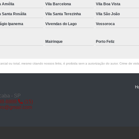
a Amélia
Vila Barcelona
Vila Boa Vista
Miolo de Fechadura de Porta d
a Santa Rosália
Vila Santa Terezinha
Vila São João
Miolo de Fechadura Porta d
lágio Ipanema
Vivendas do Lago
Vossoroca
Miolo Fechadura
Miolo Fechadura Porta
Mairinque
Porto Feliz
Fechadura com Segredo
Fechadura com S
rcial ou total, mesmo citando nossos links, é proibida sem a autorização do autor. Crime de viol
Fechadura de Porta co
Fechadura Segredo
Fechadu
H
Segredo de Fechadura
Segredo
caba - SP
88-8888
(15)
Troca d
iro@gmail.com