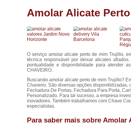
Cópia de
Amolar Alicate Perto
chaves
Fechadura 
portas
Instalação 
fechadura
Miolo de
O serviço amolar alicate perto de mim Trujillo, 
fechadura
técnica responsável por deixar alicates afiado
pontualidade e disponibilidade para atender 
Segredo d
CHAVEIRO.
fechadura
Buscando amolar alicate perto de mim Trujillo? En
Chaveiro. São diversas opções disponibilizadas,
Fechadura De Portas, Fechadura Para Porta, Car
Personalizado. Para tal sucesso, a empresa inve
inovadores. Também trabalhamos com Chave Codi
especialistas.
Para saber mais sobre Amolar A