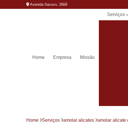
Avenida Itavuvu, 2669
Serviços
Alicates d
unha
Amolar
alicates
Carimbos
Home
Empresa
Missão
Carimbos
personaliza
Chaveiros 
Chaveiro
automotivo
Chaves
canivete
Chaves
Home
Serviços
amolar alicates
amolar alicate 
codificada