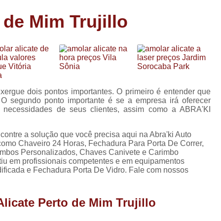
Carimbo Person
 de Mim Trujillo
Carimbo Personalizado Grand
de
Carimbo Profissional Perso
Carimbos para Professores Sor
de
s
Carimbo Datador Personali
Carimbo de Madeira Persona
enxergue dois pontos importantes. O primeiro é entender que
s
s. O segundo ponto importante é se a empresa irá oferecer
Carimbo Madeira Personal
as necessidades de seus clientes, assim como a ABRA'KI
e
s
Carimbo para Tecido Per
contre a solução que você precisa aqui na Abra'ki Auto
Carimbo Personalizado com S
 como Chaveiro 24 Horas, Fechadura Para Porta De Correr,
imbos Personalizados, Chaves Canivete e Carimbo
Carimbo Redondo Personaliz
stiu em profissionais competentes e em equipamentos
ficada e Fechadura Porta De Vidro. Fale com nossos
Chaveiro 24 Horas
Chaveiro 24 Horas Mais Pr
licate Perto de Mim Trujillo
Chaveiro 24 Horas Próximo a