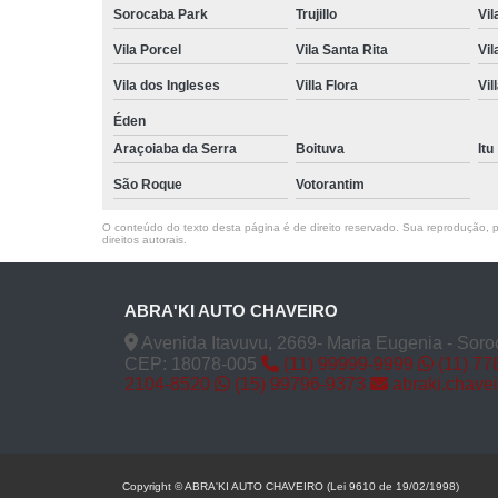
Sorocaba Park
Trujillo
Vil
Vila Porcel
Vila Santa Rita
Vil
Vila dos Ingleses
Villa Flora
Vil
Éden
Araçoiaba da Serra
Boituva
Itu
São Roque
Votorantim
O conteúdo do texto desta página é de direito reservado. Sua reprodução, pa
direitos autorais
.
ABRA'KI AUTO CHAVEIRO
Avenida Itavuvu, 2669- Maria Eugenia - Soro
CEP: 18078-005
(11) 99999-9999
(11) 77
2104-8520
(15) 99796-9373
abraki.chave
Copyright © ABRA'KI AUTO CHAVEIRO (Lei 9610 de 19/02/1998)