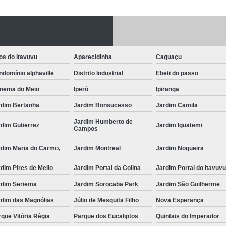
Fechadura Porta
Instalação de F
Instalação de Fe
os do Itavuvu
Aparecidinha
Caguaçu
Instalação de Fechad
domínio alphaville
Distrito Industrial
Ebeti do passo
Instalação de F
anema do Meio
Iperó
Ipiranga
Instalação de Fechadu
rdim Bertanha
Jardim Bonsucesso
Jardim Camila
Instalação de Fechad
Jardim Humberto de
dim Gutierrez
Jardim Iguatemi
Campos
Instalação de F
rdim Maria do Carmo,
Jardim Montreal
Jardim Nogueira
Instalação de Fechadura 
dim Pires de Mello
Jardim Portal da Colina
Jardim Portal do Itavuv
Instalação
rdim Seriema
Jardim Sorocaba Park
Jardim São Guilherme
Instalação de F
rdim das Magnólias
Júlio de Mesquita Filho
Nova Esperança
Instalação e Reparo de Fechad
que Vitória Régia
Parque dos Eucaliptos
Quintais do Imperador
Miolo da Fechadura
Miolo d