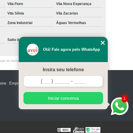
Vila Fiore
Vila Nova Esperança
e Madeira
Miolo de Fechadura de Portão
Vila Sônia
Vila Zacarias
e Alumínio
Miolo de Fechadura Tetra
Zona Industrial
Águas Vermelhas
Miolo Fechadura Manutenção
 de Vidro
Miolo para Fechadura
Salto de Pirapora
Sorocaba
Fechadura com Segredo Numérico
Olá! Fale agora pelo WhatsApp
egredo para Porta de Madeira
ação de direito autoral – artigo 184 do Código Penal –
Lei 9610/98 - Lei de
m Segredo
Fechadura de Segredo
Insira seu telefone
ra Segredo Porta
Segredo da Fechadura
ome
Empresa
Missão
Serviços
Contato
Mapa do site
 Fechadura
Troca de Segredo de Fechadura
e Segredo Fechadura
Iniciar conversa
1
W3C