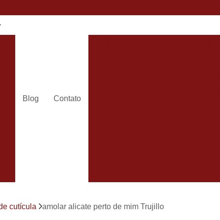
e
Alicate Cortador de Unha
Alic
Alicate de Corte Unha
Alicate de Unha Corte
Alicate 
Alicate Unha
Amola
Blog
Contato
Amolar Alicate de Corte
Amolar
dos
Amolar Alicate de Unh
24h
Amolar Alicate e Facas
Amolar 
s
Amolar Alicate Unha
Amolar e
s
Carimbo com Data e Nome So
Carimbo com Nome Sorocaba
de cutícula
amolar alicate perto de mim Trujillo
Carimbo na
s