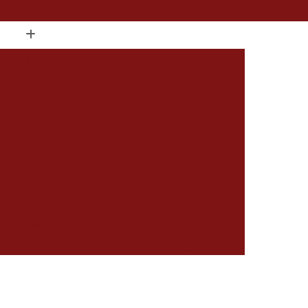
(15) 2104-8520
(15) 99796-9373
ate de Cortar Unha
Alicate de Corte de Unha
Alicate de Unha
Alicate de Unha 722
de Unha Postiça
Alicate de Unha Profissional
r Alicate
Amolar Alicate a Laser
 Alicate de Cutícula
Amolar Alicate de Unha
a na Hora
Amolar Alicate Delivery
Alicate na Hora
Amolar Alicate Perto de Mim
 Afiar Alicates
Carimbo Cnpj em Sorocaba
rocaba
Carimbo com Datador Sorocaba
Carimbo de Enfermagem em Sorocaba
 Zona Norte de Sorocaba