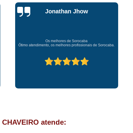
Chave Tipo Canivete
Chip
Jonathan Jhow
Chave Automotiva Codificada
Chave Codificada com
Chave Codificada de C
Chip Chave Codificad
Os melhores de Sorocaba
Amei o
Ótimo atendimento, os melhores profissionais de Sorocaba.
expect
Fechadura Chave Codificada
C
Cópia Chave
Cópia Ch
Cópia Chave de Carro
Cóp
Cópia de Chave
Cópia de Ch
Cópia de Chave Tetra
Fechad
Fechadura de Porta com
Fechadura de Porta Instalaçã
 CHAVEIRO atende:
Fechadura Elétrica p
Fechadura para Porta de C