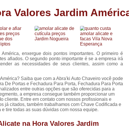
Carimbo Person
ora Valores Jardim Améric
Carimbo Personalizado Grand
de
Carimbo Profissional Perso
Carimbos para Professores Sor
de
s
Carimbo Datador Personali
Carimbo de Madeira Persona
m América, enxergue dois pontos importantes. O primeiro é
s
ates afiados. O segundo ponto importante é se a empresa irá
Carimbo Madeira Personal
atender as necessidades de seus clientes, assim como a
e
s
Carimbo para Tecido Per
m América? Saiba que com a Abra'ki Auto Chaveiro você pode
Carimbo Personalizado com S
ra De Portas e Fechadura Para Porta, Fechadura Para Porta
alizados entre outras opções que são oferecidas para a
Carimbo Redondo Personaliz
 segmento, a empresa consegue também proporcionar um
o cliente. Entre em contato com nossos profissionais e
Chaveiro 24 Horas
ços já citados, também trabalhamos com Chave Codificada e
 e tire todas as suas dúvidas com nossa equipe.
Chaveiro 24 Horas Mais Pr
Chaveiro 24 Horas Próximo a
licate na Hora Valores Jardim