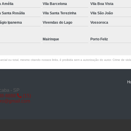
a Amélia
Vila Barcelona
Vila Boa Vista
Miolo de Fechadura de Porta d
a Santa Rosália
Vila Santa Terezinha
Vila São João
Miolo de Fechadura Porta d
lágio Ipanema
Vivendas do Lago
Vossoroca
Miolo Fechadura
Miolo Fechadura Porta
Mairinque
Porto Feliz
Fechadura com Segredo
Fechadura com S
rcial ou total, mesmo citando nossos links, é proibida sem a autorização do autor. Crime de viol
Fechadura de Porta co
Fechadura Segredo
Fechadu
H
Segredo de Fechadura
Segredo
caba - SP
88-8888
(15)
Troca d
iro@gmail.com