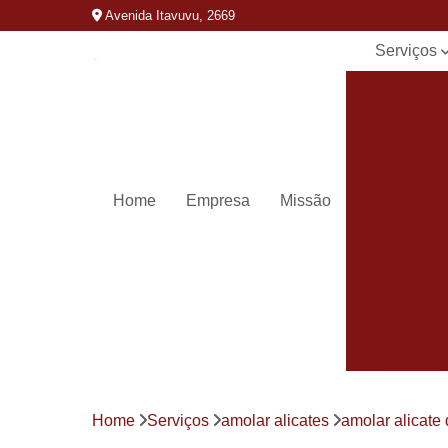
Avenida Itavuvu, 2669
Serviços
Alicates d
unha
Amolar
alicates
Carimbos
Home
Empresa
Missão
Carimbos
personaliza
Chaveiros 
Chaveiro
automotivo
Chaves
canivete
Chaves
Home
Serviços
amolar alicates
amolar alicate 
codificada