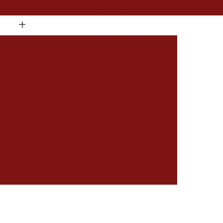
(15) 2104-8520
(15) 99796-9373
ate de Cortar Unha
Alicate de Corte de Unha
Alicate de Unha
Alicate de Unha 722
de Unha Postiça
Alicate de Unha Profissional
r Alicate
Amolar Alicate a Laser
 Alicate de Cutícula
Amolar Alicate de Unha
a na Hora
Amolar Alicate Delivery
Alicate na Hora
Amolar Alicate Perto de Mim
 Afiar Alicates
Carimbo Cnpj em Sorocaba
rocaba
Carimbo com Datador Sorocaba
Carimbo de Enfermagem em Sorocaba
 Zona Norte de Sorocaba