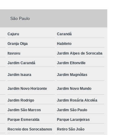
Fechadura Porta de Vidro
São Paulo
echadura Adicional Sorocaba
chadura com Segredo Sorocaba
Cajuru
Carandá
ura de Porta com Segredo Sorocaba
Granja Olga
Habiteto
echadura de Portas Sorocaba
Itavuvu
Jardim Alpes de Sorocaba
ra Digital Zona Norte de Sorocaba
Jardim Carandá
Jardim Eltonville
ura em Porta de Madeira Sorocaba
Jardim Isaura
Jardim Magnólias
echadura em Portão Sorocaba
Jardim Novo Horizonte
Jardim Novo Mundo
Portão Social Zona Norte de Sorocaba
u
Jardim Rodrigo
Jardim Rosária Alcoléa
 de Fechadura Sorocaba
Jardim São Marcos
Jardim São Paulo
echaduras em Portas Sorocaba
Parque Esmeralda
Parque Laranjeiras
ura de Portão Sorocaba
Fechadura Miolo
Recreio dos Sorocabanos
Retiro São João
e Fechadura
Miolo de Fechadura de Porta