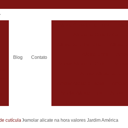
e
Alicate Cortador de Unha
Alic
Alicate de Corte Unha
Alicate de Unha Corte
Alicate 
Alicate Unha
Amola
Blog
Contato
Amolar Alicate de Corte
Amolar
dos
Amolar Alicate de Unh
24h
Amolar Alicate e Facas
Amolar 
s
Amolar Alicate Unha
Amolar e
s
Carimbo com Data e Nome So
Carimbo com Nome Sorocaba
de cutícula
amolar alicate na hora valores Jardim América
Carimbo na
s