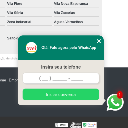
Vila Fiore
Vila Nova Esperança
e Madeira
Miolo de Fechadura de Portão
Vila Sônia
Vila Zacarias
e Alumínio
Miolo de Fechadura Tetra
Zona Industrial
Águas Vermelhas
Miolo Fechadura Manutenção
 de Vidro
Miolo para Fechadura
Salto de Pirapora
Sorocaba
Fechadura com Segredo Numérico
Olá! Fale agora pelo WhatsApp
egredo para Porta de Madeira
ação de direito autoral – artigo 184 do Código Penal –
Lei 9610/98 - Lei de
m Segredo
Fechadura de Segredo
Insira seu telefone
ra Segredo Porta
Segredo da Fechadura
ome
Empresa
Missão
Serviços
Contato
Mapa do site
 Fechadura
Troca de Segredo de Fechadura
e Segredo Fechadura
Iniciar conversa
1
W3C