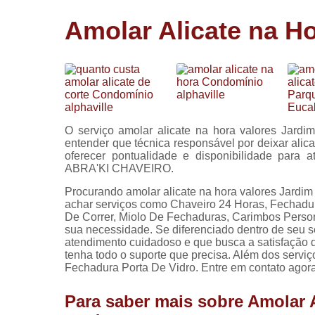
Cópia de
Amolar Alicate na H
chaves
Fechadura 
portas
Instalação 
fechadura
Miolo de
O serviço amolar alicate na hora valores Jardi
fechadura
entender que técnica responsável por deixar alic
oferecer pontualidade e disponibilidade para 
Segredo d
ABRA'KI CHAVEIRO.
fechadura
Procurando amolar alicate na hora valores Jardi
achar serviços como Chaveiro 24 Horas, Fechadu
De Correr, Miolo De Fechaduras, Carimbos Person
sua necessidade. Se diferenciado dentro de seu
atendimento cuidadoso e que busca a satisfação d
tenha todo o suporte que precisa. Além dos servi
Fechadura Porta De Vidro. Entre em contato agora
Para saber mais sobre Amolar A