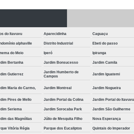
Fechadura Porta
Instalação de F
Instalação de Fe
os do Itavuvu
Aparecidinha
Caguaçu
Instalação de Fechad
domínio alphaville
Distrito Industrial
Ebeti do passo
Instalação de F
anema do Meio
Iperó
Ipiranga
Instalação de Fechadu
rdim Bertanha
Jardim Bonsucesso
Jardim Camila
Instalação de Fechad
Jardim Humberto de
dim Gutierrez
Jardim Iguatemi
Campos
Instalação de F
rdim Maria do Carmo,
Jardim Montreal
Jardim Nogueira
Instalação de Fechadura 
dim Pires de Mello
Jardim Portal da Colina
Jardim Portal do Itavuv
Instalação
rdim Seriema
Jardim Sorocaba Park
Jardim São Guilherme
Instalação de F
rdim das Magnólias
Júlio de Mesquita Filho
Nova Esperança
Instalação e Reparo de Fechad
que Vitória Régia
Parque dos Eucaliptos
Quintais do Imperador
Miolo da Fechadura
Miolo d