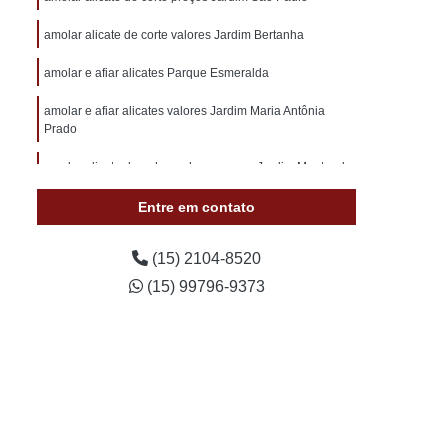
otivo 24 Horas
Chaveiro de Carros 24 Horas
amolar alicate de corte valores Jardim Bertanha
 Sorocaba
Chaveiro Auto 24 Horas Sorocaba
amolar e afiar alicates Parque Esmeralda
 24 Horas Zona Norte de Sorocaba
utomotivo 24h Sorocaba
amolar e afiar alicates valores Jardim Maria Antônia
Prado
ivo Chave Codificada Sorocaba
amolar alicate de unha na hora preços Jardim Montreal
vo Chaves Codificadas Sorocaba
Entre em contato
otivo de Carro em Sorocaba
tivo e Residencial Sorocaba
(15) 2104-8520
im Sorocaba
Chaveiro Automotivo Sorocaba
(15) 99796-9373
 Norte de Sorocaba
Canivete Chave
 Canivete
Chave Canivete Codificada
Carro
Chave Canivete para Moto
ve de Canivete
Chave de Carros Canivete