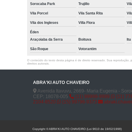
Sorocaba Park
Trujillo
Vil
Vila Porcel
Vila Santa Rita
Vil
Vila dos Ingleses
Villa Flora
Vil
Éden
Araçoiaba da Serra
Boituva
Itu
São Roque
Votorantim
O conteúdo do texto desta página é de direito reservado. Sua reprodução, pa
direitos autorais
.
ABRA'KI AUTO CHAVEIRO
Avenida Itavuvu, 2669- Maria Eugenia - Soro
CEP: 18078-005
(11) 99999-9999
(11) 77
2104-8520
(15) 99796-9373
abraki.chave
Copyright © ABRA'KI AUTO CHAVEIRO (Lei 9610 de 19/02/1998)