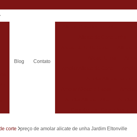
e
Alicate Cortador de Unha
Alic
Alicate de Corte Unha
Alicate de Unha Corte
Alicate 
Alicate Unha
Amola
Blog
Contato
Amolar Alicate de Corte
Amolar
dos
Amolar Alicate de Unh
24h
Amolar Alicate e Facas
Amolar 
s
Amolar Alicate Unha
Amolar e
s
Carimbo com Data e Nome So
Carimbo com Nome Sorocaba
de corte
preço de amolar alicate de unha Jardim Eltonville
Carimbo na
s