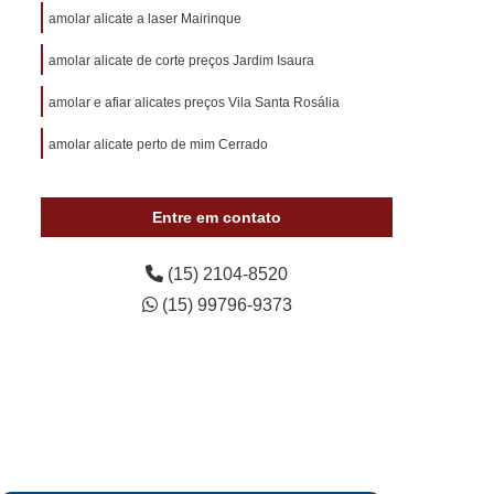
otivo 24 Horas
Chaveiro de Carros 24 Horas
amolar alicate a laser Mairinque
 Sorocaba
Chaveiro Auto 24 Horas Sorocaba
amolar alicate de corte preços Jardim Isaura
 24 Horas Zona Norte de Sorocaba
amolar e afiar alicates preços Vila Santa Rosália
utomotivo 24h Sorocaba
amolar alicate perto de mim Cerrado
ivo Chave Codificada Sorocaba
vo Chaves Codificadas Sorocaba
Entre em contato
otivo de Carro em Sorocaba
tivo e Residencial Sorocaba
(15) 2104-8520
(15) 99796-9373
im Sorocaba
Chaveiro Automotivo Sorocaba
 Norte de Sorocaba
Canivete Chave
 Canivete
Chave Canivete Codificada
Carro
Chave Canivete para Moto
ve de Canivete
Chave de Carros Canivete