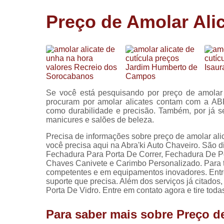
Cópia de
Preço de Amolar Alic
chaves
Fechadura 
portas
Instalação 
fechadura
Miolo de
Se você está pesquisando por preço de amolar 
fechadura
procuram por amolar alicates contam com a ABR
como durabilidade e precisão. Também, por já s
Segredo d
manicures e salões de beleza.
fechadura
Precisa de informações sobre preço de amolar ali
você precisa aqui na Abra'ki Auto Chaveiro. São 
Fechadura Para Porta De Correr, Fechadura De P
Chaves Canivete e Carimbo Personalizado. Para ta
competentes e em equipamentos inovadores. Entre
suporte que precisa. Além dos serviços já citad
Porta De Vidro. Entre em contato agora e tire tod
Para saber mais sobre Preço d