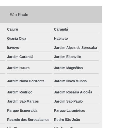
Fechadura Porta de Vidro
São Paulo
echadura Adicional Sorocaba
chadura com Segredo Sorocaba
Cajuru
Carandá
ura de Porta com Segredo Sorocaba
Granja Olga
Habiteto
echadura de Portas Sorocaba
Itavuvu
Jardim Alpes de Sorocaba
ra Digital Zona Norte de Sorocaba
Jardim Carandá
Jardim Eltonville
ura em Porta de Madeira Sorocaba
Jardim Isaura
Jardim Magnólias
echadura em Portão Sorocaba
Jardim Novo Horizonte
Jardim Novo Mundo
Portão Social Zona Norte de Sorocaba
u
Jardim Rodrigo
Jardim Rosária Alcoléa
 de Fechadura Sorocaba
Jardim São Marcos
Jardim São Paulo
echaduras em Portas Sorocaba
Parque Esmeralda
Parque Laranjeiras
ura de Portão Sorocaba
Fechadura Miolo
Recreio dos Sorocabanos
Retiro São João
e Fechadura
Miolo de Fechadura de Porta