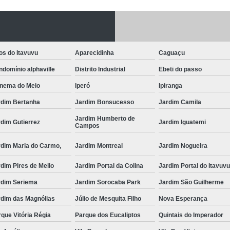
Fechadura Porta
Instalação de F
Instalação de Fe
os do Itavuvu
Aparecidinha
Caguaçu
Instalação de Fechad
domínio alphaville
Distrito Industrial
Ebeti do passo
Instalação de F
anema do Meio
Iperó
Ipiranga
Instalação de Fechadu
rdim Bertanha
Jardim Bonsucesso
Jardim Camila
Jardim Humberto de
Instalação de Fechad
dim Gutierrez
Jardim Iguatemi
Campos
Instalação de F
rdim Maria do Carmo,
Jardim Montreal
Jardim Nogueira
Instalação de Fechadura 
dim Pires de Mello
Jardim Portal da Colina
Jardim Portal do Itavuv
Instalação
rdim Seriema
Jardim Sorocaba Park
Jardim São Guilherme
Instalação de F
rdim das Magnólias
Júlio de Mesquita Filho
Nova Esperança
Instalação e Reparo de Fechad
que Vitória Régia
Parque dos Eucaliptos
Quintais do Imperador
Miolo da Fechadura
Miolo d