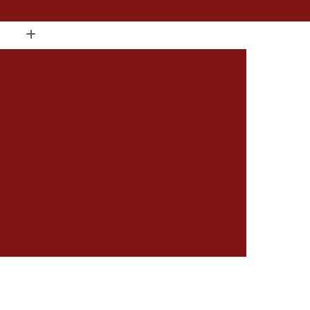
(15) 2104-8520
(15) 99796-9373
ate de Cortar Unha
Alicate de Corte de Unha
Alicate de Unha
Alicate de Unha 722
de Unha Postiça
Alicate de Unha Profissional
r Alicate
Amolar Alicate a Laser
 Alicate de Cutícula
Amolar Alicate de Unha
a na Hora
Amolar Alicate Delivery
Alicate na Hora
Amolar Alicate Perto de Mim
 Afiar Alicates
Carimbo Cnpj em Sorocaba
rocaba
Carimbo com Datador Sorocaba
Carimbo de Enfermagem em Sorocaba
 Zona Norte de Sorocaba