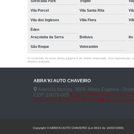
Sorocaba Park
Trujillo
Vil
Vila Porcel
Vila Santa Rita
Vil
Vila dos Ingleses
Villa Flora
Vil
Éden
Araçoiaba da Serra
Boituva
Itu
São Roque
Votorantim
O conteúdo do texto desta página é de direito reservado. Sua reprodução, pa
direitos autorais
.
ABRA'KI AUTO CHAVEIRO
Avenida Itavuvu, 2669- Maria Eugenia - Soro
CEP: 18078-005
(11) 99999-9999
(11) 77
2104-8520
(15) 99796-9373
abraki.chave
Copyright © ABRA'KI AUTO CHAVEIRO (Lei 9610 de 19/02/1998)