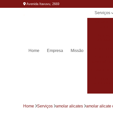
Avenida Itavuvu, 2669
Serviços
Alicates d
unha
Amolar
alicates
Carimbos
Home
Empresa
Missão
Carimbos
personaliza
Chaveiros 
Chaveiro
automotivo
Chaves
canivete
Chaves
Home
Serviços
amolar alicates
amolar alicate 
codificada