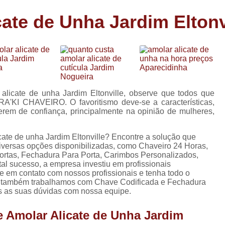
Carimbo Person
ate de Unha Jardim Eltonv
Carimbo Personalizado Grand
de
Carimbo Profissional Perso
Carimbos para Professores Sor
de
s
Carimbo Datador Personali
Carimbo de Madeira Persona
alicate de unha Jardim Eltonville, observe que todos que
s
A'KI CHAVEIRO. O favoritismo deve-se a características,
Carimbo Madeira Personal
erem de confiança, principalmente na opinião de mulheres,
e
s
Carimbo para Tecido Per
cate de unha Jardim Eltonville? Encontre a solução que
Carimbo Personalizado com S
diversas opções disponibilizadas, como Chaveiro 24 Horas,
ortas, Fechadura Para Porta, Carimbos Personalizados,
Carimbo Redondo Personaliz
l sucesso, a empresa investiu em profissionais
 em contato com nossos profissionais e tenha todo o
Chaveiro 24 Horas
os, também trabalhamos com Chave Codificada e Fechadura
as as suas dúvidas com nossa equipe.
Chaveiro 24 Horas Mais Pr
Chaveiro 24 Horas Próximo a
e Amolar Alicate de Unha Jardim