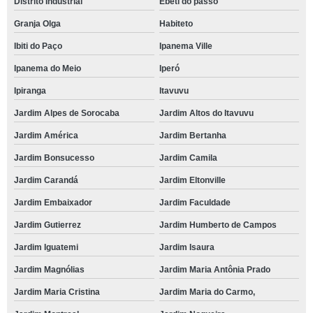
Distrito Industrial
Ebeti do passo
Granja Olga
Habiteto
Ibiti do Paço
Ipanema Ville
Ipanema do Meio
Iperó
Ipiranga
Itavuvu
Jardim Alpes de Sorocaba
Jardim Altos do Itavuvu
Jardim América
Jardim Bertanha
Jardim Bonsucesso
Jardim Camila
Jardim Carandá
Jardim Eltonville
Jardim Embaixador
Jardim Faculdade
Jardim Gutierrez
Jardim Humberto de Campos
Jardim Iguatemi
Jardim Isaura
Jardim Magnólias
Jardim Maria Antônia Prado
Jardim Maria Cristina
Jardim Maria do Carmo,