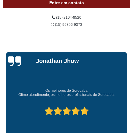
Entre em contato
(15) 2104-8520
(15) 99796-9373
Jessica
Carvalho
Super recomendo!
Amei o atendimento. Preco super bom. Superou minhas 
rocaba.
Deixou o meu bem super arrumadinhooo recom