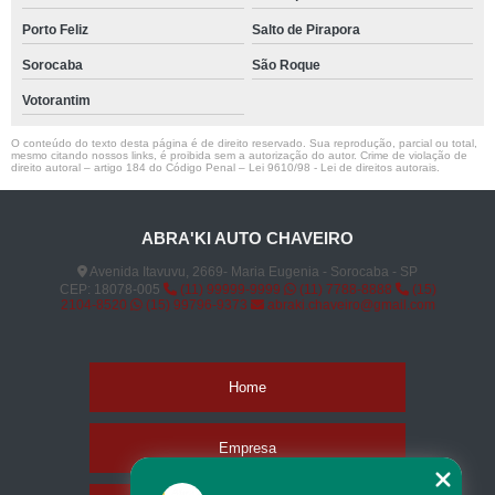
Porto Feliz
Salto de Pirapora
Sorocaba
São Roque
Votorantim
O conteúdo do texto desta página é de direito reservado. Sua reprodução, parcial ou total,
mesmo citando nossos links, é proibida sem a autorização do autor. Crime de violação de
direito autoral – artigo 184 do Código Penal –
Lei 9610/98 - Lei de direitos autorais
.
ABRA'KI AUTO CHAVEIRO
Avenida Itavuvu, 2669- Maria Eugenia - Sorocaba - SP
CEP: 18078-005
(11) 99999-9999
(11) 7788-8888
(15)
2104-8520
(15) 99796-9373
abraki.chaveiro@gmail.com
Home
Empresa