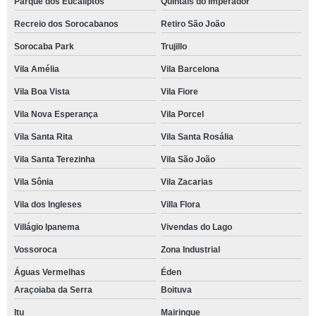
Parque dos Eucaliptos
Quintais do Imperador
Recreio dos Sorocabanos
Retiro São João
Sorocaba Park
Trujillo
Vila Amélia
Vila Barcelona
Vila Boa Vista
Vila Fiore
Vila Nova Esperança
Vila Porcel
Vila Santa Rita
Vila Santa Rosália
Vila Santa Terezinha
Vila São João
Vila Sônia
Vila Zacarias
Vila dos Ingleses
Villa Flora
Villágio Ipanema
Vivendas do Lago
Vossoroca
Zona Industrial
Águas Vermelhas
Éden
Araçoiaba da Serra
Boituva
Itu
Mairinque