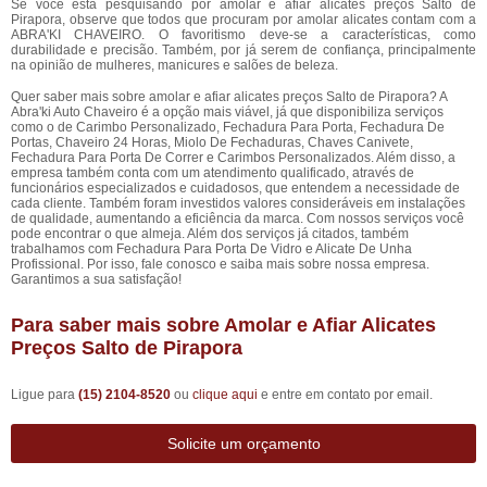
Se você está pesquisando por amolar e afiar alicates preços Salto de
Pirapora, observe que todos que procuram por amolar alicates contam com a
ABRA'KI CHAVEIRO. O favoritismo deve-se a características, como
durabilidade e precisão. Também, por já serem de confiança, principalmente
na opinião de mulheres, manicures e salões de beleza.
Quer saber mais sobre amolar e afiar alicates preços Salto de Pirapora? A
Abra'ki Auto Chaveiro é a opção mais viável, já que disponibiliza serviços
como o de Carimbo Personalizado, Fechadura Para Porta, Fechadura De
Portas, Chaveiro 24 Horas, Miolo De Fechaduras, Chaves Canivete,
Fechadura Para Porta De Correr e Carimbos Personalizados. Além disso, a
empresa também conta com um atendimento qualificado, através de
funcionários especializados e cuidadosos, que entendem a necessidade de
cada cliente. Também foram investidos valores consideráveis em instalações
de qualidade, aumentando a eficiência da marca. Com nossos serviços você
pode encontrar o que almeja. Além dos serviços já citados, também
trabalhamos com Fechadura Para Porta De Vidro e Alicate De Unha
Profissional. Por isso, fale conosco e saiba mais sobre nossa empresa.
Garantimos a sua satisfação!
Para saber mais sobre Amolar e Afiar Alicates
Preços Salto de Pirapora
Ligue para
(15) 2104-8520
ou
clique aqui
e entre em contato por email.
Solicite um orçamento