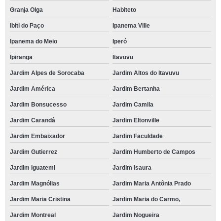
Granja Olga
Habiteto
Ibiti do Paço
Ipanema Ville
Ipanema do Meio
Iperó
Ipiranga
Itavuvu
Jardim Alpes de Sorocaba
Jardim Altos do Itavuvu
Jardim América
Jardim Bertanha
Jardim Bonsucesso
Jardim Camila
Jardim Carandá
Jardim Eltonville
Jardim Embaixador
Jardim Faculdade
Jardim Gutierrez
Jardim Humberto de Campos
Jardim Iguatemi
Jardim Isaura
Jardim Magnólias
Jardim Maria Antônia Prado
Jardim Maria Cristina
Jardim Maria do Carmo,
Jardim Montreal
Jardim Nogueira