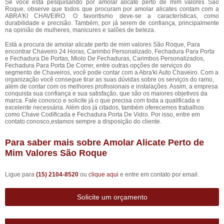
Se você está pesquisando por amolar alicate perto de mim valores São
Roque, observe que todos que procuram por amolar alicates contam com a
ABRA'KI CHAVEIRO. O favoritismo deve-se a características, como
durabilidade e precisão. Também, por já serem de confiança, principalmente
na opinião de mulheres, manicures e salões de beleza.
Está a procura de amolar alicate perto de mim valores São Roque, Para
encontrar Chaveiro 24 Horas, Carimbo Personalizado, Fechadura Para Porta
e Fechadura De Portas, Miolo De Fechaduras, Carimbos Personalizados,
Fechadura Para Porta De Correr, entre outras opções de serviços do
segmento de Chaveiros, você pode contar com a Abra'ki Auto Chaveiro. Com a
organização você consegue tirar as suas dúvidas sobre os serviços do ramo,
além de contar com os melhores profissionais e instalações. Assim, a empresa
conquista sua confiança e sua satisfação, que são os maiores objetivos da
marca. Fale conosco e solicite já o que precisa com toda a qualificada e
excelente necessária. Além dos já citados, também oferecemos trabalhos
como Chave Codificada e Fechadura Porta De Vidro. Por isso, entre em
contato conosco,estamos sempre a disposição do cliente.
Para saber mais sobre Amolar Alicate Perto de
Mim Valores São Roque
Ligue para
(15) 2104-8520
ou
clique aqui
e entre em contato por email.
Solicite um orçamento