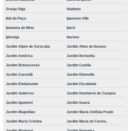
Granja Olga
Habiteto
Ibiti do Paço
Ipanema Ville
Ipanema do Meio
Iperó
Ipiranga
Itavuvu
Jardim Alpes de Sorocaba
Jardim Altos do Itavuvu
Jardim América
Jardim Bertanha
Jardim Bonsucesso
Jardim Camila
Jardim Carandá
Jardim Eltonville
Jardim Embaixador
Jardim Faculdade
Jardim Gutierrez
Jardim Humberto de Campos
Jardim Iguatemi
Jardim Isaura
Jardim Magnólias
Jardim Maria Antônia Prado
Jardim Maria Cristina
Jardim Maria do Carmo,
Jardim Montreal
Jardim Nogueira