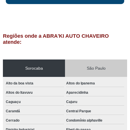
Regiões onde a ABRA'KI AUTO CHAVEIRO
atende:
Sorocaba
São Paulo
Alto da boa vista
Altos do Ipanema
Altos do Itavuvu
Aparecidinha
Caguaçu
Cajuru
Carandá
Central Parque
Cerrado
Condomínio alphaville
Distrito Industrial
Ebeti do passo