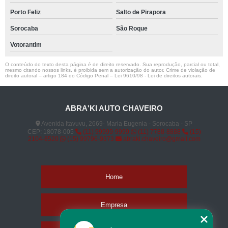
Porto Feliz
Salto de Pirapora
Sorocaba
São Roque
Votorantim
O conteúdo do texto desta página é de direito reservado. Sua reprodução, parcial ou total,
mesmo citando nossos links, é proibida sem a autorização do autor. Crime de violação de
direito autoral – artigo 184 do Código Penal –
Lei 9610/98 - Lei de direitos autorais
.
ABRA'KI AUTO CHAVEIRO
Avenida Itavuvu, 2669- Maria Eugenia - Sorocaba - SP
CEP: 18078-005
(11) 99999-9999
(11) 7788-8888
(15)
2104-8520
(15) 99796-9373
abraki.chaveiro@gmail.com
Home
Empresa