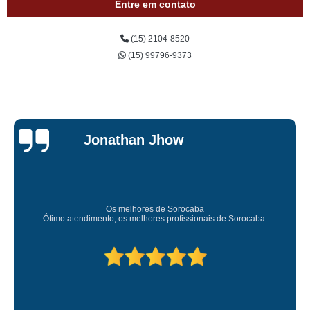
Entre em contato
(15) 2104-8520
(15) 99796-9373
Jessica
Carvalho
Super recomendo!
Amei o atendimento. Preco super bom. Superou minhas expectativas.
Deixou o meu bem super arrumadinhooo recomendo!