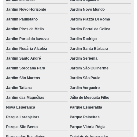
Jardim Novo Horizonte
Jardim Novo Mundo
Jardim Paulistano
Jardim Piazza Di Roma
Jardim Pires de Mello
Jardim Portal da Colina
Jardim Portal do Itavuvu
Jardim Rodrigo
Jardim Rosária Alcoléa
Jardim Santa Bárbara
Jardim Santo André
Jardim Seriema
Jardim Sorocaba Park
Jardim São Guilherme
Jardim São Marcos
Jardim São Paulo
Jardim Tatiana
Jardim Vergueiro
Jardim das Magnólias
Júlio de Mesquita Filho
Nova Esperança
Parque Esmeralda
Parque Laranjeiras
Parque Paineiras
Parque São Bento
Parque Vitória Régia
Parque dos Eucaliptos
Quintais do Imperador