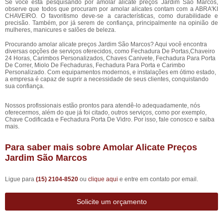
Se você está pesquisando por amolar alicate preços Jardim São Marcos,
observe que todos que procuram por amolar alicates contam com a ABRA'KI
CHAVEIRO. O favoritismo deve-se a características, como durabilidade e
precisão. Também, por já serem de confiança, principalmente na opinião de
mulheres, manicures e salões de beleza.
Procurando amolar alicate preços Jardim São Marcos? Aqui você encontra
diversas opções de serviços oferecidos, como Fechadura De Portas,Chaveiro
24 Horas, Carimbos Personalizados, Chaves Canivete, Fechadura Para Porta
De Correr, Miolo De Fechaduras, Fechadura Para Porta e Carimbo
Personalizado. Com equipamentos modernos, e instalações em ótimo estado,
a empresa é capaz de suprir a necessidade de seus clientes, conquistando
sua confiança.
Nossos profissionais estão prontos para atendê-lo adequadamente, nós
oferecermos, além do que já foi citado, outros serviços, como por exemplo,
Chave Codificada e Fechadura Porta De Vidro. Por isso, fale conosco e saiba
mais.
Para saber mais sobre Amolar Alicate Preços
Jardim São Marcos
Ligue para
(15) 2104-8520
ou
clique aqui
e entre em contato por email.
Solicite um orçamento