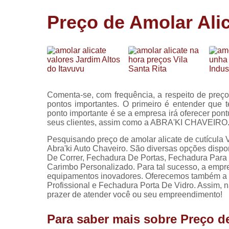
Cópia de
Preço de Amolar Alic
chaves
Fechadura 
portas
Instalação 
fechadura
Miolo de
Comenta-se, com frequência, a respeito de preço 
fechadura
pontos importantes. O primeiro é entender que t
ponto importante é se a empresa irá oferecer pon
Segredo d
seus clientes, assim como a ABRA'KI CHAVEIRO
fechadura
Pesquisando preço de amolar alicate de cutícula 
Abra'ki Auto Chaveiro. São diversas opções disp
De Correr, Fechadura De Portas, Fechadura Para
Carimbo Personalizado. Para tal sucesso, a empr
equipamentos inovadores. Oferecemos também a 
Profissional e Fechadura Porta De Vidro. Assim, 
prazer de atender você ou seu empreendimento!
Para saber mais sobre Preço de