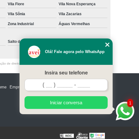
Vila Fiore
Vila Nova Esperança
e Madeira
Miolo de Fechadura de Portão
Vila Sônia
Vila Zacarias
e Alumínio
Miolo de Fechadura Tetra
Zona Industrial
Águas Vermelhas
Miolo Fechadura Manutenção
 de Vidro
Miolo para Fechadura
Salto de Pirapora
Sorocaba
Fechadura com Segredo Numérico
Olá! Fale agora pelo WhatsApp
egredo para Porta de Madeira
ação de direito autoral – artigo 184 do Código Penal –
Lei 9610/98 - Lei de
m Segredo
Fechadura de Segredo
Insira seu telefone
ra Segredo Porta
Segredo da Fechadura
ome
Empresa
Missão
Serviços
Contato
Mapa do site
 Fechadura
Troca de Segredo de Fechadura
e Segredo Fechadura
Iniciar conversa
1
W3C