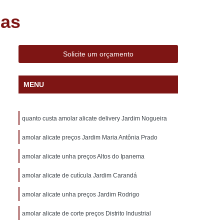
alizado com Nome Sorocaba
ias
e Sorocaba
Carimbo Professor Sorocaba
nalizado Sorocaba
Carimbo Sorocaba
Solicite um orçamento
ocaba
Carimbo Automático Personalizado
zado
Carimbo de Bolso Personalizado
MENU
lizado
Carimbo Grande Personalizado
izado
Carimbo Médico Personalizado
quanto custa amolar alicate delivery Jardim Nogueira
sonalizado
Carimbo Personalizado
amolar alicate preços Jardim Maria Antônia Prado
trass
Carimbo Personalizado Professor
amolar alicate unha preços Altos do Ipanema
ado
24 Horas Chaveiro
Chaveiro 24
amolar alicate de cutícula Jardim Carandá
Chaveiro 24 Horas Automotivo
óximo
Chaveiro 24 Horas Perto de Mim
amolar alicate unha preços Jardim Rodrigo
 Mim
Chaveiro 24 Hr
Chaveiro 24 Hrs
amolar alicate de corte preços Distrito Industrial