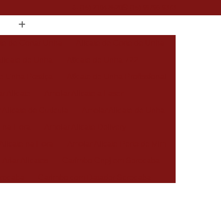
(15) 2104-8520
(15) 99796-9373
ate de Cortar Unha
Alicate de Corte de Unha
Alicate de Unha
Alicate de Unha 722
de Unha Postiça
Alicate de Unha Profissional
r Alicate
Amolar Alicate a Laser
 Alicate de Cutícula
Amolar Alicate de Unha
a na Hora
Amolar Alicate Delivery
Alicate na Hora
Amolar Alicate Perto de Mim
 Afiar Alicates
Carimbo Cnpj em Sorocaba
rocaba
Carimbo com Datador Sorocaba
Carimbo de Enfermagem em Sorocaba
 Zona Norte de Sorocaba