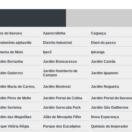
Fechadura Porta
Instalação de F
Instalação de Fe
os do Itavuvu
Aparecidinha
Caguaçu
Instalação de Fechad
domínio alphaville
Distrito Industrial
Ebeti do passo
Instalação de F
anema do Meio
Iperó
Ipiranga
Instalação de Fechadu
rdim Bertanha
Jardim Bonsucesso
Jardim Camila
Instalação de Fechad
Jardim Humberto de
dim Gutierrez
Jardim Iguatemi
Campos
Instalação de F
rdim Maria do Carmo,
Jardim Montreal
Jardim Nogueira
Instalação de Fechadura 
dim Pires de Mello
Jardim Portal da Colina
Jardim Portal do Itavuv
Instalação
rdim Seriema
Jardim Sorocaba Park
Jardim São Guilherme
Instalação de F
rdim das Magnólias
Júlio de Mesquita Filho
Nova Esperança
Instalação e Reparo de Fechad
que Vitória Régia
Parque dos Eucaliptos
Quintais do Imperador
Miolo da Fechadura
Miolo d