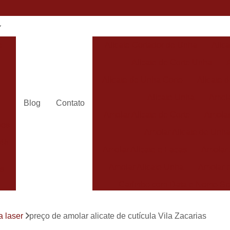
e
Alicate Cortador de Unha
Alic
Alicate de Corte Unha
Alicate de Unha Corte
Alicate 
Alicate Unha
Amola
Blog
Contato
Amolar Alicate de Corte
Amolar
dos
Amolar Alicate de Unh
24h
Amolar Alicate e Facas
Amolar 
s
Amolar Alicate Unha
Amolar e
s
Carimbo com Data e Nome So
Carimbo com Nome Sorocaba
a laser
preço de amolar alicate de cutícula Vila Zacarias
Carimbo na
s