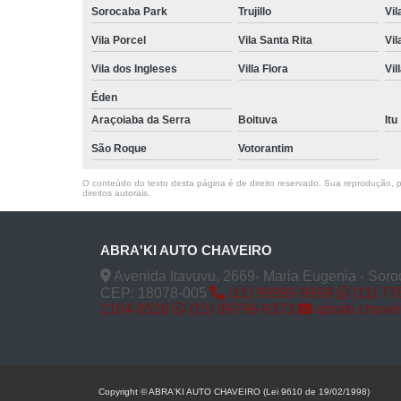
Sorocaba Park
Trujillo
Vil
Vila Porcel
Vila Santa Rita
Vil
Vila dos Ingleses
Villa Flora
Vil
Éden
Araçoiaba da Serra
Boituva
Itu
São Roque
Votorantim
O conteúdo do texto desta página é de direito reservado. Sua reprodução, pa
direitos autorais
.
ABRA'KI AUTO CHAVEIRO
Avenida Itavuvu, 2669- Maria Eugenia - Soro
CEP: 18078-005
(11) 99999-9999
(11) 77
2104-8520
(15) 99796-9373
abraki.chave
Copyright © ABRA'KI AUTO CHAVEIRO (Lei 9610 de 19/02/1998)