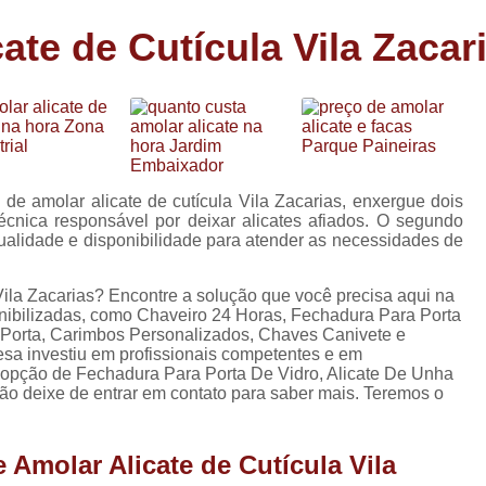
Carimbo Person
ate de Cutícula Vila Zacar
Carimbo Personalizado Grand
de
Carimbo Profissional Perso
Carimbos para Professores Sor
de
s
Carimbo Datador Personali
Carimbo de Madeira Persona
de amolar alicate de cutícula Vila Zacarias, enxergue dois
s
écnica responsável por deixar alicates afiados. O segundo
Carimbo Madeira Personal
tualidade e disponibilidade para atender as necessidades de
e
.
s
Carimbo para Tecido Per
Vila Zacarias? Encontre a solução que você precisa aqui na
Carimbo Personalizado com S
onibilizadas, como Chaveiro 24 Horas, Fechadura Para Porta
 Porta, Carimbos Personalizados, Chaves Canivete e
Carimbo Redondo Personaliz
esa investiu em profissionais competentes e em
opção de Fechadura Para Porta De Vidro, Alicate De Unha
Chaveiro 24 Horas
não deixe de entrar em contato para saber mais. Teremos o
Chaveiro 24 Horas Mais Pr
Chaveiro 24 Horas Próximo a
 Amolar Alicate de Cutícula Vila