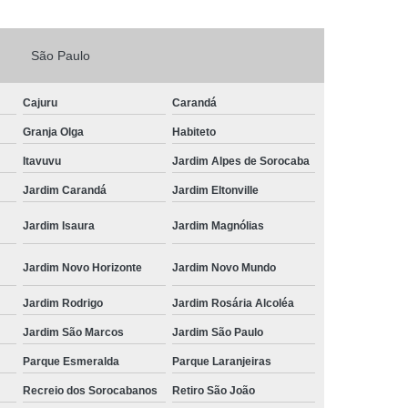
Fechadura Porta de Vidro
São Paulo
echadura Adicional Sorocaba
chadura com Segredo Sorocaba
Cajuru
Carandá
ura de Porta com Segredo Sorocaba
Granja Olga
Habiteto
echadura de Portas Sorocaba
Itavuvu
Jardim Alpes de Sorocaba
ra Digital Zona Norte de Sorocaba
Jardim Carandá
Jardim Eltonville
ura em Porta de Madeira Sorocaba
Jardim Isaura
Jardim Magnólias
echadura em Portão Sorocaba
Jardim Novo Horizonte
Jardim Novo Mundo
Portão Social Zona Norte de Sorocaba
u
Jardim Rodrigo
Jardim Rosária Alcoléa
 de Fechadura Sorocaba
Jardim São Marcos
Jardim São Paulo
echaduras em Portas Sorocaba
Parque Esmeralda
Parque Laranjeiras
ura de Portão Sorocaba
Fechadura Miolo
Recreio dos Sorocabanos
Retiro São João
e Fechadura
Miolo de Fechadura de Porta