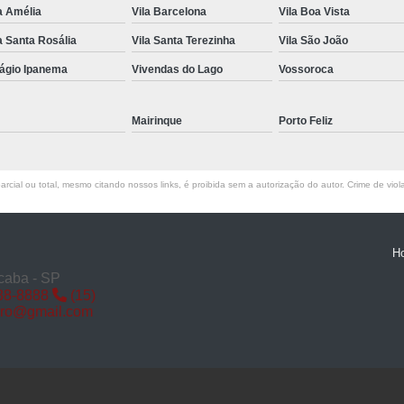
a Amélia
Vila Barcelona
Vila Boa Vista
Miolo de Fechadura de Porta d
a Santa Rosália
Vila Santa Terezinha
Vila São João
Miolo de Fechadura Porta d
lágio Ipanema
Vivendas do Lago
Vossoroca
Miolo Fechadura
Miolo Fechadura Porta
Mairinque
Porto Feliz
Fechadura com Segredo
Fechadura com S
rcial ou total, mesmo citando nossos links, é proibida sem a autorização do autor. Crime de viol
Fechadura de Porta co
Fechadura Segredo
Fechadu
H
Segredo de Fechadura
Segredo
caba - SP
88-8888
(15)
Troca d
iro@gmail.com