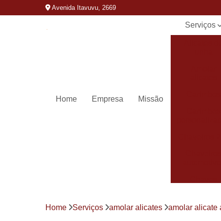
Avenida Itavuvu, 2669
Serviços
Alicates d
unha
Amolar
alicates
Carimbos
Home
Empresa
Missão
Carimbos
personaliza
Chaveiros 
Chaveiro
automotivo
Chaves
canivete
Chaves
Home
Serviços
amolar alicates
amolar alicate 
codificada