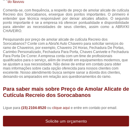
Comenta-se, com frequência, a respeito de preço de amolar alicate de cutícula
Recreio dos Sorocabanos, enxergue dois pontos importantes. O primeiro é
entender que técnica responsável por deixar alicates afiados. O segundo
ponto importante é se a empresa irá oferecer pontualidade e disponibilidade
para atender as necessidades de seus clientes, assim como a ABRA'KI
CHAVEIRO.
Pesquisando por preço de amolar alicate de cutícula Recreio dos
Sorocabanos? Conte com a Abra'ki Auto Chaveiro para solicitar serviços do
ramo de Chaveiros, por exemplo, Chaveiro 24 Horas, Fechadura De Portas,
Carimbo Personalizado, Fechadura Para Porta, Chaves Canivete e Fechadura
Para Porta De Correr. A empresa conta com um time de profissionais
qualificados para o serviço, além de investir em equipamentos modernos, que
se ajustam a sua necessidade. Não deixe de entrar em contato para obter
mais informações sobre cada opção oferecida para nossos clientes com
excelente. Nosso atendimento busca sempre sanar a dúvida dos clientes,
deixando-os amparados em relação aos questionamentos do ramo.
Para saber mais sobre Preço de Amolar Alicate de
Cutícula Recreio dos Sorocabanos
Ligue para
(15) 2104-8520
ou
clique aqui
e entre em contato por email.
Solicite um orçamento