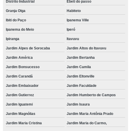
Distrito Industrial
Ebeti do passo
Granja Olga
Habiteto
Ibiti do Paço
Ipanema Ville
Ipanema do Meio
Iperó
Ipiranga
Itavuvu
Jardim Alpes de Sorocaba
Jardim Altos do Itavuvu
Jardim América
Jardim Bertanha
Jardim Bonsucesso
Jardim Camila
Jardim Carandá
Jardim Eltonville
Jardim Embaixador
Jardim Faculdade
Jardim Gutierrez
Jardim Humberto de Campos
Jardim Iguatemi
Jardim Isaura
Jardim Magnólias
Jardim Maria Antônia Prado
Jardim Maria Cristina
Jardim Maria do Carmo,