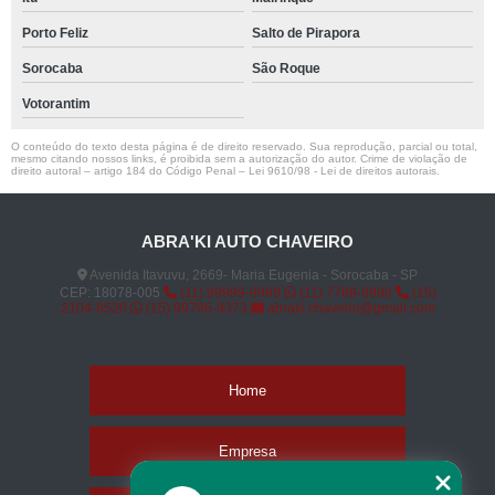
Porto Feliz
Salto de Pirapora
Sorocaba
São Roque
Votorantim
O conteúdo do texto desta página é de direito reservado. Sua reprodução, parcial ou total,
mesmo citando nossos links, é proibida sem a autorização do autor. Crime de violação de
direito autoral – artigo 184 do Código Penal –
Lei 9610/98 - Lei de direitos autorais
.
ABRA'KI AUTO CHAVEIRO
Avenida Itavuvu, 2669- Maria Eugenia - Sorocaba - SP
CEP: 18078-005
(11) 99999-9999
(11) 7788-8888
(15)
2104-8520
(15) 99796-9373
abraki.chaveiro@gmail.com
Home
Empresa