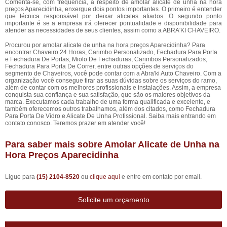
Comenta-se, com frequência, a respeito de amolar alicate de unha na hora
preços Aparecidinha, enxergue dois pontos importantes. O primeiro é entender
que técnica responsável por deixar alicates afiados. O segundo ponto
importante é se a empresa irá oferecer pontualidade e disponibilidade para
atender as necessidades de seus clientes, assim como a ABRA'KI CHAVEIRO.
Procurou por amolar alicate de unha na hora preços Aparecidinha? Para
encontrar Chaveiro 24 Horas, Carimbo Personalizado, Fechadura Para Porta
e Fechadura De Portas, Miolo De Fechaduras, Carimbos Personalizados,
Fechadura Para Porta De Correr, entre outras opções de serviços do
segmento de Chaveiros, você pode contar com a Abra'ki Auto Chaveiro. Com a
organização você consegue tirar as suas dúvidas sobre os serviços do ramo,
além de contar com os melhores profissionais e instalações. Assim, a empresa
conquista sua confiança e sua satisfação, que são os maiores objetivos da
marca. Executamos cada trabalho de uma forma qualificada e excelente, e
também oferecemos outros trabalhamos, além dos citados, como Fechadura
Para Porta De Vidro e Alicate De Unha Profissional. Saiba mais entrando em
contato conosco. Teremos prazer em atender você!
Para saber mais sobre Amolar Alicate de Unha na
Hora Preços Aparecidinha
Ligue para
(15) 2104-8520
ou
clique aqui
e entre em contato por email.
Solicite um orçamento