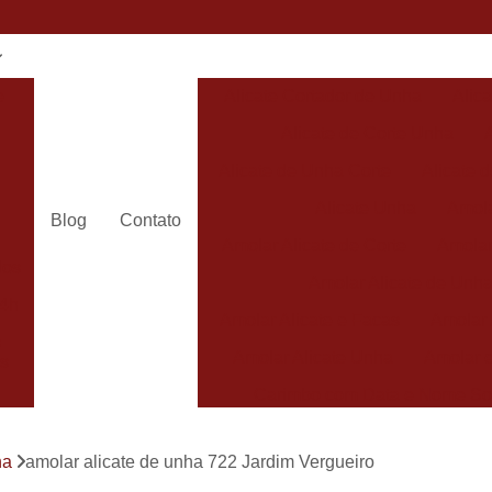
e
Alicate Cortador de Unha
Alic
Alicate de Corte Unha
Alicate de Unha Corte
Alicate 
Alicate Unha
Amola
Blog
Contato
Amolar Alicate de Corte
Amolar
dos
Amolar Alicate de Unh
24h
Amolar Alicate e Facas
Amolar 
s
Amolar Alicate Unha
Amolar e
s
Carimbo com Data e Nome So
Carimbo com Nome Sorocaba
ha
amolar alicate de unha 722 Jardim Vergueiro
Carimbo na
s