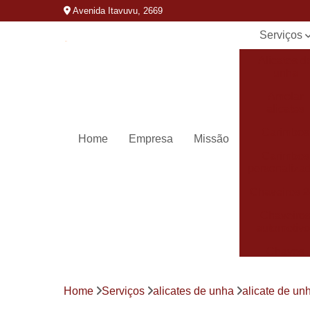
Avenida Itavuvu, 2669
Serviços
Alicates d
unha
Amolar
alicates
Carimbos
Home
Empresa
Missão
Carimbos
personaliza
Chaveiros 
Chaveiro
automotivo
Chaves
canivete
Chaves
Home
Serviços
alicates de unha
alicate de un
codificada