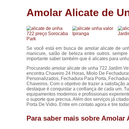
Cópia de
Amolar Alicate de U
chaves
Fechadura 
portas
Instalação 
fechadura
Se você está em busca de amolar alicate de un
Miolo de
manicure, salão de beleza entre outros. sempr
fechadura
importante saber também que é alicates para unh
Segredo d
Procurando amolar alicate de unha 722 Jardim Ve
fechadura
encontra Chaveiro 24 Horas, Miolo De Fechadura
Personalizados, Fechadura Para Porta, Fechadura 
Chaveiros. Com o objetivo de trazer a satisfação 
destaque é conquistar a confiança de cada um. Tu
equipamentos modernos e profissionais experiente
o suporte que precisa. Além dos serviços já cit
Porta De Vidro. Entre em contato agora e tire tod
Para saber mais sobre Amolar 