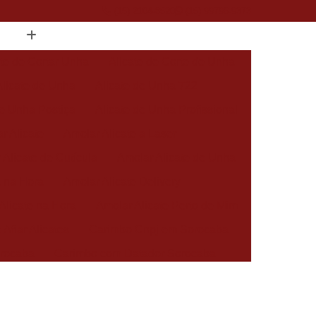
(15) 2104-8520
(15) 99796-9373
ate de Cortar Unha
Alicate de Corte de Unha
Alicate de Unha
Alicate de Unha 722
de Unha Postiça
Alicate de Unha Profissional
r Alicate
Amolar Alicate a Laser
 Alicate de Cutícula
Amolar Alicate de Unha
a na Hora
Amolar Alicate Delivery
Alicate na Hora
Amolar Alicate Perto de Mim
 Afiar Alicates
Carimbo Cnpj em Sorocaba
rocaba
Carimbo com Datador Sorocaba
Carimbo de Enfermagem em Sorocaba
 Zona Norte de Sorocaba