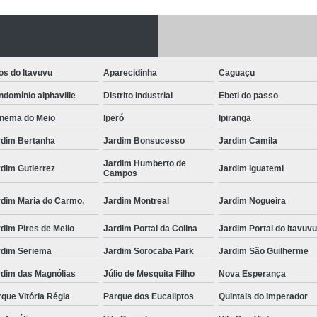
Fechadura Porta
Instalação de F
Instalação de Fe
os do Itavuvu
Aparecidinha
Caguaçu
Instalação de Fechad
domínio alphaville
Distrito Industrial
Ebeti do passo
Instalação de F
anema do Meio
Iperó
Ipiranga
Instalação de Fechadu
rdim Bertanha
Jardim Bonsucesso
Jardim Camila
Jardim Humberto de
Instalação de Fechad
dim Gutierrez
Jardim Iguatemi
Campos
Instalação de F
rdim Maria do Carmo,
Jardim Montreal
Jardim Nogueira
Instalação de Fechadura 
dim Pires de Mello
Jardim Portal da Colina
Jardim Portal do Itavuv
Instalação
rdim Seriema
Jardim Sorocaba Park
Jardim São Guilherme
Instalação de F
rdim das Magnólias
Júlio de Mesquita Filho
Nova Esperança
Instalação e Reparo de Fechad
que Vitória Régia
Parque dos Eucaliptos
Quintais do Imperador
Miolo da Fechadura
Miolo d