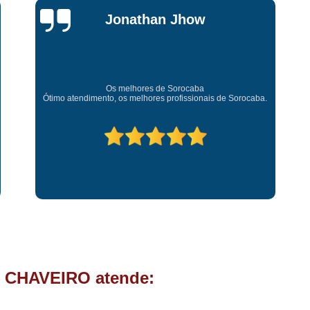
Chave Tipo Canivete
Chip
Jessica
Chave Automotiva Codificada
Carvalho
Chave Codificada com
Chave Codificada de C
Super recomendo!
Amei o atendimento. Preco super bom. Superou minhas
Chip Chave Codificad
expectativas. Deixou o meu bem super arrumadinhooo
recomendo!
Fechadura Chave Codificada
C
Cópia Chave
Cópia Ch
Cópia Chave de Carro
Cóp
Cópia de Chave
Cópia de Ch
Cópia de Chave Tetra
Fechad
Fechadura de Porta com
Fechadura de Porta Instalaçã
 CHAVEIRO atende:
Fechadura Elétrica p
Fechadura para Porta de C