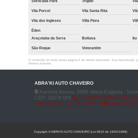
Sorocaba Park
Trujillo
Vil
Vila Porcel
Vila Santa Rita
Vil
Vila dos Ingleses
Villa Flora
Vil
Éden
Araçoiaba da Serra
Boituva
Itu
São Roque
Votorantim
O conteúdo do texto desta página é de direito reservado. Sua reprodução, pa
direitos autorais
.
ABRA'KI AUTO CHAVEIRO
Avenida Itavuvu, 2669- Maria Eugenia - Soro
CEP: 18078-005
(11) 99999-9999
(11) 77
2104-8520
(15) 99796-9373
abraki.chave
Copyright © ABRA'KI AUTO CHAVEIRO (Lei 9610 de 19/02/1998)