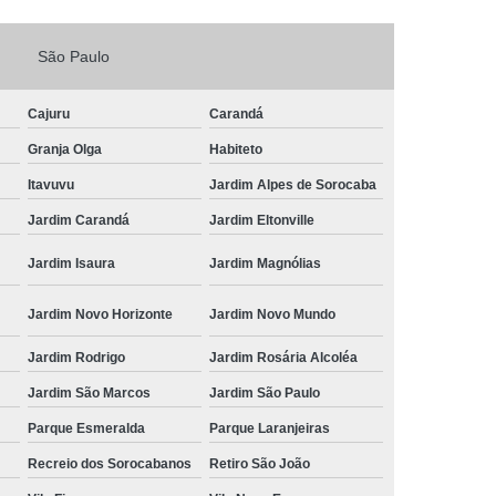
Fechadura Porta de Vidro
São Paulo
echadura Adicional Sorocaba
chadura com Segredo Sorocaba
Cajuru
Carandá
ura de Porta com Segredo Sorocaba
Granja Olga
Habiteto
echadura de Portas Sorocaba
Itavuvu
Jardim Alpes de Sorocaba
ra Digital Zona Norte de Sorocaba
Jardim Carandá
Jardim Eltonville
ura em Porta de Madeira Sorocaba
Jardim Isaura
Jardim Magnólias
echadura em Portão Sorocaba
Jardim Novo Horizonte
Jardim Novo Mundo
Portão Social Zona Norte de Sorocaba
u
Jardim Rodrigo
Jardim Rosária Alcoléa
 de Fechadura Sorocaba
Jardim São Marcos
Jardim São Paulo
echaduras em Portas Sorocaba
Parque Esmeralda
Parque Laranjeiras
ura de Portão Sorocaba
Fechadura Miolo
Recreio dos Sorocabanos
Retiro São João
e Fechadura
Miolo de Fechadura de Porta