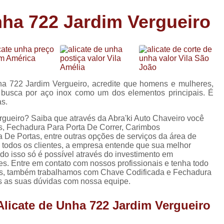
Carimbo Person
nha 722 Jardim Vergueiro
Carimbo Personalizado Grand
de
Carimbo Profissional Perso
Carimbos para Professores Sor
de
s
Carimbo Datador Personali
ha 722 Jardim Vergueiro, acredite que homens e mulheres,
Carimbo de Madeira Persona
e busca por aço inox como um dos elementos principais. É
s
as.
Carimbo Madeira Personal
e
rgueiro? Saiba que através da Abra'ki Auto Chaveiro você
s
Carimbo para Tecido Per
s, Fechadura Para Porta De Correr, Carimbos
De Portas, entre outras opções de serviços da área de
Carimbo Personalizado com S
a todos os clientes, a empresa entende que sua melhor
do isso só é possível através do investimento em
Carimbo Redondo Personaliz
s. Entre em contato com nossos profissionais e tenha todo
ados, também trabalhamos com Chave Codificada e Fechadura
Chaveiro 24 Horas
as as suas dúvidas com nossa equipe.
Chaveiro 24 Horas Mais Pr
Alicate de Unha 722 Jardim Vergueiro
Chaveiro 24 Horas Próximo a