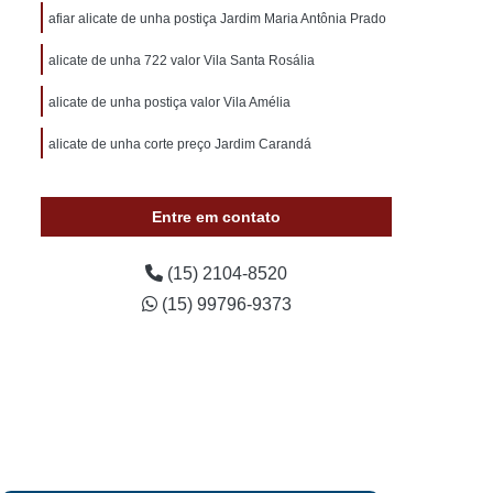
otivo 24 Horas
Chaveiro de Carros 24 Horas
afiar alicate de unha postiça Jardim Maria Antônia Prado
 Sorocaba
Chaveiro Auto 24 Horas Sorocaba
alicate de unha 722 valor Vila Santa Rosália
 24 Horas Zona Norte de Sorocaba
alicate de unha postiça valor Vila Amélia
utomotivo 24h Sorocaba
alicate de unha corte preço Jardim Carandá
ivo Chave Codificada Sorocaba
vo Chaves Codificadas Sorocaba
Entre em contato
otivo de Carro em Sorocaba
tivo e Residencial Sorocaba
(15) 2104-8520
(15) 99796-9373
im Sorocaba
Chaveiro Automotivo Sorocaba
 Norte de Sorocaba
Canivete Chave
 Canivete
Chave Canivete Codificada
Carro
Chave Canivete para Moto
ve de Canivete
Chave de Carros Canivete