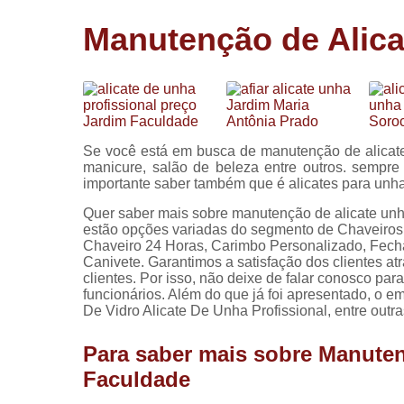
Cópia de
Manutenção de Alica
chaves
Fechadura 
portas
Instalação 
fechadura
Se você está em busca de manutenção de alicat
Miolo de
manicure, salão de beleza entre outros. sempr
fechadura
importante saber também que é alicates para unh
Segredo d
Quer saber mais sobre manutenção de alicate un
fechadura
estão opções variadas do segmento de Chaveiros
Chaveiro 24 Horas, Carimbo Personalizado, Fech
Canivete. Garantimos a satisfação dos clientes a
clientes. Por isso, não deixe de falar conosco p
funcionários. Além do que já foi apresentado, o
De Vidro Alicate De Unha Profissional, entre outr
Para saber mais sobre Manuten
Faculdade