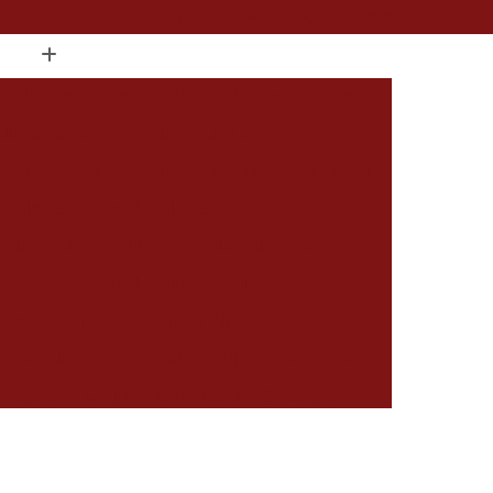
(15) 2104-8520
(15) 99796-9373
ate de Cortar Unha
Alicate de Corte de Unha
Alicate de Unha
Alicate de Unha 722
de Unha Postiça
Alicate de Unha Profissional
r Alicate
Amolar Alicate a Laser
 Alicate de Cutícula
Amolar Alicate de Unha
a na Hora
Amolar Alicate Delivery
Alicate na Hora
Amolar Alicate Perto de Mim
 Afiar Alicates
Carimbo Cnpj em Sorocaba
rocaba
Carimbo com Datador Sorocaba
Carimbo de Enfermagem em Sorocaba
 Zona Norte de Sorocaba