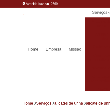
Avenida Itavuvu, 2669
Serviços
Alicates d
unha
Amolar
alicates
Carimbos
Home
Empresa
Missão
Carimbos
personaliza
Chaveiros 
Chaveiro
automotivo
Chaves
canivete
Chaves
Home
Serviços
alicates de unha
alicate de un
codificada