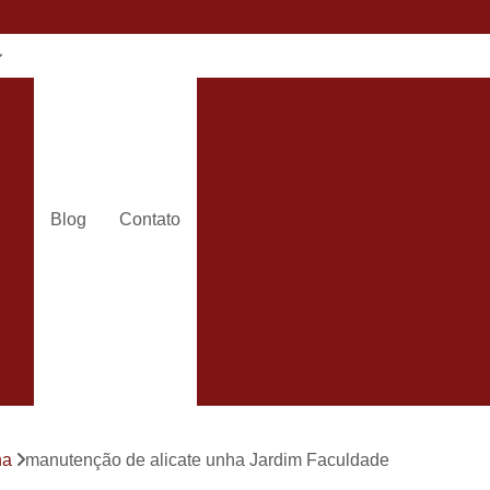
e
Alicate Cortador de Unha
Alic
Alicate de Corte Unha
Alicate de Unha Corte
Alicate 
Alicate Unha
Amola
Blog
Contato
Amolar Alicate de Corte
Amolar
dos
Amolar Alicate de Unh
24h
Amolar Alicate e Facas
Amolar 
s
Amolar Alicate Unha
Amolar e
s
Carimbo com Data e Nome So
Carimbo com Nome Sorocaba
ha
manutenção de alicate unha Jardim Faculdade
Carimbo na
s