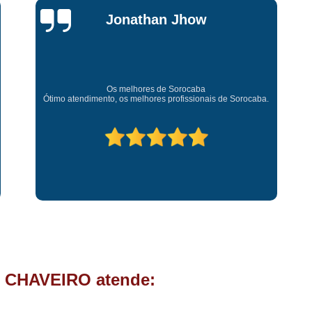
Chave Tipo Canivete
Chip
Jonathan Jhow
Chave Automotiva Codificada
Chave Codificada com
Chave Codificada de C
Os melhores de Sorocaba
Chip Chave Codificad
Ótimo atendimento, os melhores profissionais de Sorocaba.
Fechadura Chave Codificada
C
Cópia Chave
Cópia Ch
Cópia Chave de Carro
Cóp
Cópia de Chave
Cópia de Ch
Cópia de Chave Tetra
Fechad
Fechadura de Porta com
Fechadura de Porta Instalaçã
 CHAVEIRO atende:
Fechadura Elétrica p
Fechadura para Porta de C