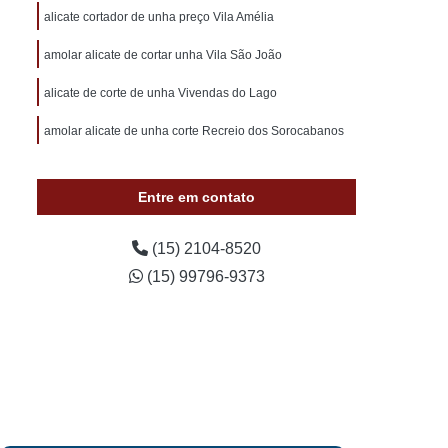
otivo 24 Horas
Chaveiro de Carros 24 Horas
alicate cortador de unha preço Vila Amélia
 Sorocaba
Chaveiro Auto 24 Horas Sorocaba
amolar alicate de cortar unha Vila São João
 24 Horas Zona Norte de Sorocaba
alicate de corte de unha Vivendas do Lago
utomotivo 24h Sorocaba
amolar alicate de unha corte Recreio dos Sorocabanos
ivo Chave Codificada Sorocaba
vo Chaves Codificadas Sorocaba
Entre em contato
otivo de Carro em Sorocaba
tivo e Residencial Sorocaba
(15) 2104-8520
(15) 99796-9373
im Sorocaba
Chaveiro Automotivo Sorocaba
 Norte de Sorocaba
Canivete Chave
 Canivete
Chave Canivete Codificada
Carro
Chave Canivete para Moto
ve de Canivete
Chave de Carros Canivete