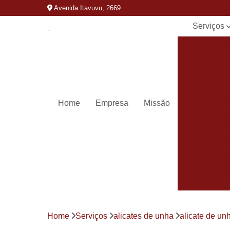
Avenida Itavuvu, 2669
Serviços
Alicates d
unha
Amolar
alicates
Carimbos
Home
Empresa
Missão
Carimbos
personaliza
Chaveiros 
Chaveiro
automotivo
Chaves
canivete
Chaves
Home
Serviços
alicates de unha
alicate de un
codificada