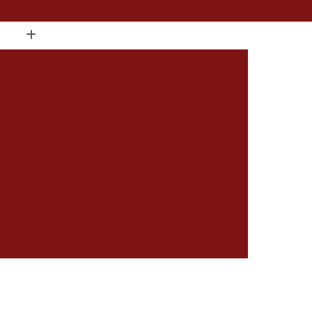
(15) 2104-8520
(15) 99796-9373
ate de Cortar Unha
Alicate de Corte de Unha
Alicate de Unha
Alicate de Unha 722
de Unha Postiça
Alicate de Unha Profissional
r Alicate
Amolar Alicate a Laser
 Alicate de Cutícula
Amolar Alicate de Unha
a na Hora
Amolar Alicate Delivery
Alicate na Hora
Amolar Alicate Perto de Mim
 Afiar Alicates
Carimbo Cnpj em Sorocaba
rocaba
Carimbo com Datador Sorocaba
Carimbo de Enfermagem em Sorocaba
 Zona Norte de Sorocaba