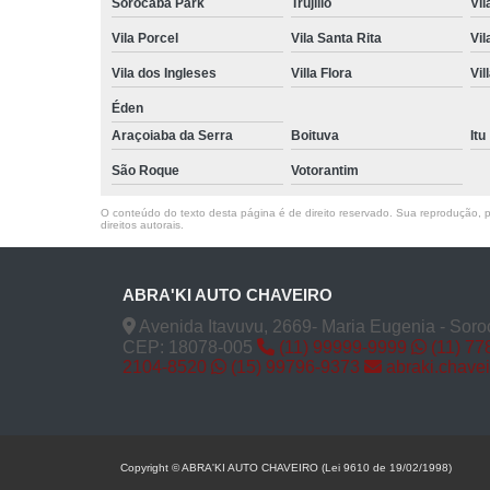
Sorocaba Park
Trujillo
Vil
Vila Porcel
Vila Santa Rita
Vil
Vila dos Ingleses
Villa Flora
Vil
Éden
Araçoiaba da Serra
Boituva
Itu
São Roque
Votorantim
O conteúdo do texto desta página é de direito reservado. Sua reprodução, pa
direitos autorais
.
ABRA'KI AUTO CHAVEIRO
Avenida Itavuvu, 2669- Maria Eugenia - Soro
CEP: 18078-005
(11) 99999-9999
(11) 77
2104-8520
(15) 99796-9373
abraki.chave
Copyright © ABRA'KI AUTO CHAVEIRO (Lei 9610 de 19/02/1998)