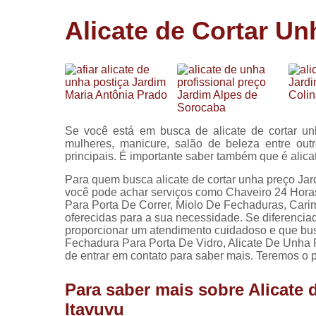
Cópia de
Alicate de Cortar Un
chaves
Fechadura 
portas
Instalação 
fechadura
Miolo de
Se você está em busca de alicate de cortar un
fechadura
mulheres, manicure, salão de beleza entre ou
principais. É importante saber também que é alica
Segredo d
fechadura
Para quem busca alicate de cortar unha preço Jar
você pode achar serviços como Chaveiro 24 Hora
Para Porta De Correr, Miolo De Fechaduras, Cari
oferecidas para a sua necessidade. Se diferenc
proporcionar um atendimento cuidadoso e que bus
Fechadura Para Porta De Vidro, Alicate De Unha P
de entrar em contato para saber mais. Teremos o
Para saber mais sobre Alicate 
Itavuvu