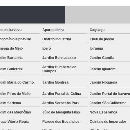
Fechadura Porta
Instalação de F
Instalação de Fe
os do Itavuvu
Aparecidinha
Caguaçu
Instalação de Fechad
domínio alphaville
Distrito Industrial
Ebeti do passo
Instalação de F
anema do Meio
Iperó
Ipiranga
Instalação de Fechadu
rdim Bertanha
Jardim Bonsucesso
Jardim Camila
Jardim Humberto de
Instalação de Fechad
dim Gutierrez
Jardim Iguatemi
Campos
Instalação de F
rdim Maria do Carmo,
Jardim Montreal
Jardim Nogueira
Instalação de Fechadura 
dim Pires de Mello
Jardim Portal da Colina
Jardim Portal do Itavuv
Instalação
rdim Seriema
Jardim Sorocaba Park
Jardim São Guilherme
Instalação de F
rdim das Magnólias
Júlio de Mesquita Filho
Nova Esperança
Instalação e Reparo de Fechad
que Vitória Régia
Parque dos Eucaliptos
Quintais do Imperador
Miolo da Fechadura
Miolo d