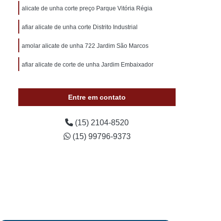
otivo 24 Horas
Chaveiro de Carros 24 Horas
alicate de unha corte preço Parque Vitória Régia
 Sorocaba
Chaveiro Auto 24 Horas Sorocaba
afiar alicate de unha corte Distrito Industrial
 24 Horas Zona Norte de Sorocaba
amolar alicate de unha 722 Jardim São Marcos
utomotivo 24h Sorocaba
afiar alicate de corte de unha Jardim Embaixador
ivo Chave Codificada Sorocaba
vo Chaves Codificadas Sorocaba
Entre em contato
otivo de Carro em Sorocaba
tivo e Residencial Sorocaba
(15) 2104-8520
(15) 99796-9373
im Sorocaba
Chaveiro Automotivo Sorocaba
 Norte de Sorocaba
Canivete Chave
 Canivete
Chave Canivete Codificada
Carro
Chave Canivete para Moto
ve de Canivete
Chave de Carros Canivete