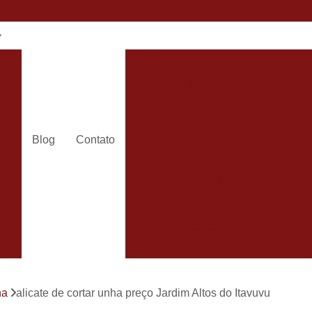
e
Alicate Cortador de Unha
Alic
Alicate de Corte Unha
Alicate de Unha Corte
Alicate 
Alicate Unha
Amola
Blog
Contato
Amolar Alicate de Corte
Amolar
dos
Amolar Alicate de Unh
24h
Amolar Alicate e Facas
Amolar 
s
Amolar Alicate Unha
Amolar e
s
Carimbo com Data e Nome So
Carimbo com Nome Sorocaba
ha
alicate de cortar unha preço Jardim Altos do Itavuvu
Carimbo na
s