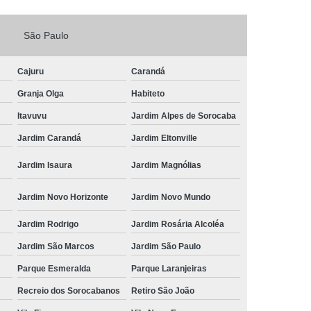
Fechadura Porta de Vidro
São Paulo
echadura Adicional Sorocaba
chadura com Segredo Sorocaba
Cajuru
Carandá
ura de Porta com Segredo Sorocaba
Granja Olga
Habiteto
echadura de Portas Sorocaba
Itavuvu
Jardim Alpes de Sorocaba
ra Digital Zona Norte de Sorocaba
Jardim Carandá
Jardim Eltonville
ura em Porta de Madeira Sorocaba
Jardim Isaura
Jardim Magnólias
echadura em Portão Sorocaba
Jardim Novo Horizonte
Jardim Novo Mundo
Portão Social Zona Norte de Sorocaba
u
Jardim Rodrigo
Jardim Rosária Alcoléa
 de Fechadura Sorocaba
Jardim São Marcos
Jardim São Paulo
echaduras em Portas Sorocaba
Parque Esmeralda
Parque Laranjeiras
ura de Portão Sorocaba
Fechadura Miolo
Recreio dos Sorocabanos
Retiro São João
e Fechadura
Miolo de Fechadura de Porta