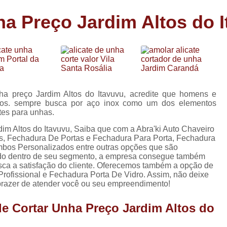
Carimbo Person
ha Preço Jardim Altos do 
Carimbo Personalizado Grand
de
Carimbo Profissional Perso
Carimbos para Professores Sor
de
s
Carimbo Datador Personali
Carimbo de Madeira Persona
ha preço Jardim Altos do Itavuvu, acredite que homens e
s
tros. sempre busca por aço inox como um dos elementos
Carimbo Madeira Personal
tes para unhas.
e
s
Carimbo para Tecido Per
dim Altos do Itavuvu, Saiba que com a Abra'ki Auto Chaveiro
s, Fechadura De Portas e Fechadura Para Porta, Fechadura
Carimbo Personalizado com S
mbos Personalizados entre outras opções que são
iado dentro de seu segmento, a empresa consegue também
Carimbo Redondo Personaliz
ca a satisfação do cliente. Oferecemos também a opção de
rofissional e Fechadura Porta De Vidro. Assim, não deixe
Chaveiro 24 Horas
 prazer de atender você ou seu empreendimento!
Chaveiro 24 Horas Mais Pr
de Cortar Unha Preço Jardim Altos do
Chaveiro 24 Horas Próximo a