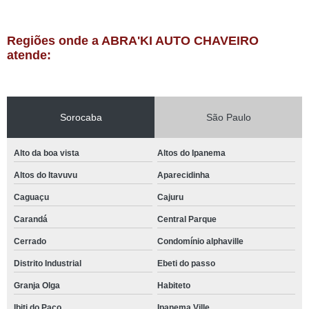
Regiões onde a ABRA'KI AUTO CHAVEIRO
atende:
Sorocaba
São Paulo
Alto da boa vista
Altos do Ipanema
Altos do Itavuvu
Aparecidinha
Caguaçu
Cajuru
Carandá
Central Parque
Cerrado
Condomínio alphaville
Distrito Industrial
Ebeti do passo
Granja Olga
Habiteto
Ibiti do Paço
Ipanema Ville