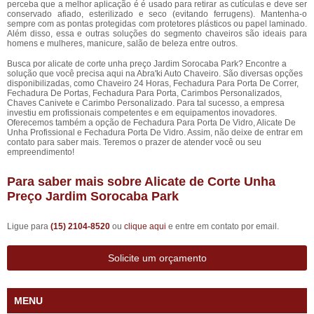
perceba que a melhor aplicação é é usado para retirar as cutículas e deve ser
conservado afiado, esterilizado e seco (evitando ferrugens). Mantenha-o
sempre com as pontas protegidas com protetores plásticos ou papel laminado.
Além disso, essa e outras soluções do segmento chaveiros são ideais para
homens e mulheres, manicure, salão de beleza entre outros.
Busca por alicate de corte unha preço Jardim Sorocaba Park? Encontre a
solução que você precisa aqui na Abra'ki Auto Chaveiro. São diversas opções
disponibilizadas, como Chaveiro 24 Horas, Fechadura Para Porta De Correr,
Fechadura De Portas, Fechadura Para Porta, Carimbos Personalizados,
Chaves Canivete e Carimbo Personalizado. Para tal sucesso, a empresa
investiu em profissionais competentes e em equipamentos inovadores.
Oferecemos também a opção de Fechadura Para Porta De Vidro, Alicate De
Unha Profissional e Fechadura Porta De Vidro. Assim, não deixe de entrar em
contato para saber mais. Teremos o prazer de atender você ou seu
empreendimento!
Para saber mais sobre Alicate de Corte Unha
Preço Jardim Sorocaba Park
Ligue para
(15) 2104-8520
ou
clique aqui
e entre em contato por email.
Solicite um orçamento
MENU