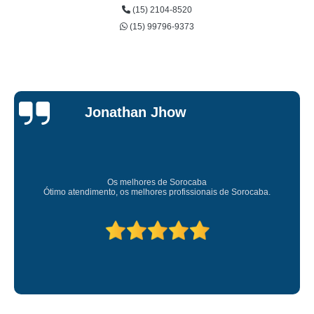
(15) 2104-8520
(15) 99796-9373
Jessica
Carvalho
Super recomendo!
Amei o atendimento. Preco super bom. Superou minhas expectati
Deixou o meu bem super arrumadinhooo recomendo!