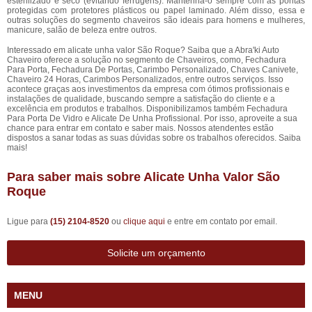
esterilizado e seco (evitando ferrugens). Mantenha-o sempre com as pontas
protegidas com protetores plásticos ou papel laminado. Além disso, essa e
outras soluções do segmento chaveiros são ideais para homens e mulheres,
manicure, salão de beleza entre outros.
Interessado em alicate unha valor São Roque? Saiba que a Abra'ki Auto
Chaveiro oferece a solução no segmento de Chaveiros, como, Fechadura
Para Porta, Fechadura De Portas, Carimbo Personalizado, Chaves Canivete,
Chaveiro 24 Horas, Carimbos Personalizados, entre outros serviços. Isso
acontece graças aos investimentos da empresa com ótimos profissionais e
instalações de qualidade, buscando sempre a satisfação do cliente e a
excelência em produtos e trabalhos. Disponibilizamos também Fechadura
Para Porta De Vidro e Alicate De Unha Profissional. Por isso, aproveite a sua
chance para entrar em contato e saber mais. Nossos atendentes estão
dispostos a sanar todas as suas dúvidas sobre os trabalhos oferecidos. Saiba
mais!
Para saber mais sobre Alicate Unha Valor São
Roque
Ligue para
(15) 2104-8520
ou
clique aqui
e entre em contato por email.
Solicite um orçamento
MENU