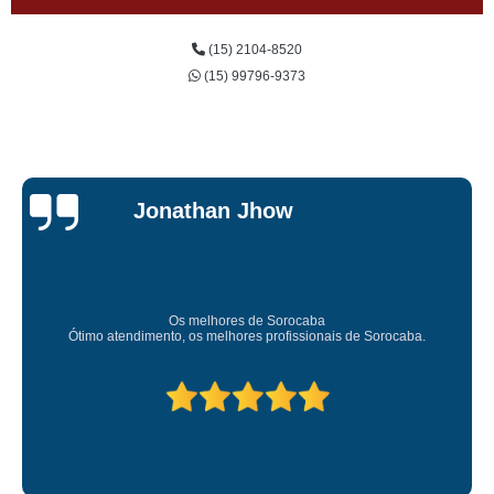
(15) 2104-8520
(15) 99796-9373
Jessica
Carvalho
Super recomendo!
Amei o atendimento. Preco super bom. Superou minhas expectativas.
Deixou o meu bem super arrumadinhooo recomendo!