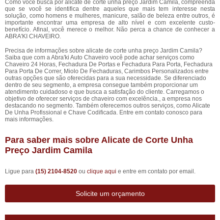
Como você busca por alicate de corte unha preço Jardim Camila, compreenda
que se você se identifica dentre aqueles que mais tem interesse nesta
solução, como homens e mulheres, manicure, salão de beleza entre outros, é
importante encontrar uma empresa de alto nível e com excelente custo-
benefício. Afinal, você merece o melhor. Não perca a chance de conhecer a
ABRA'KI CHAVEIRO.
Precisa de informações sobre alicate de corte unha preço Jardim Camila?
Saiba que com a Abra'ki Auto Chaveiro você pode achar serviços como
Chaveiro 24 Horas, Fechadura De Portas e Fechadura Para Porta, Fechadura
Para Porta De Correr, Miolo De Fechaduras, Carimbos Personalizados entre
outras opções que são oferecidas para a sua necessidade. Se diferenciado
dentro de seu segmento, a empresa consegue também proporcionar um
atendimento cuidadoso e que busca a satisfação do cliente. Carregamos o
objetivo de oferecer serviços de chaveiro com excelência., a empresa nos
destacando no segmento. Também oferecemos outros serviços, como Alicate
De Unha Profissional e Chave Codificada. Entre em contato conosco para
mais informações.
Para saber mais sobre Alicate de Corte Unha
Preço Jardim Camila
Ligue para
(15) 2104-8520
ou
clique aqui
e entre em contato por email.
Solicite um orçamento