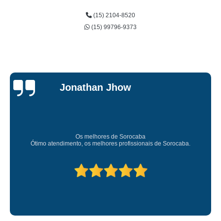
(15) 2104-8520
(15) 99796-9373
Jessica
Carvalho
Super recomendo!
Amei o atendimento. Preco super bom. Superou minhas expectativas.
Deixou o meu bem super arrumadinhooo recomendo!