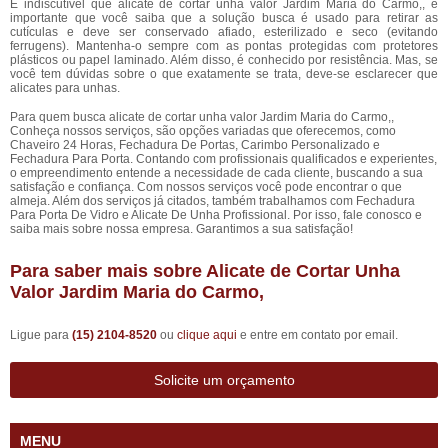
É indiscutível que alicate de cortar unha valor Jardim Maria do Carmo,, é
importante que você saiba que a solução busca é usado para retirar as
cutículas e deve ser conservado afiado, esterilizado e seco (evitando
ferrugens). Mantenha-o sempre com as pontas protegidas com protetores
plásticos ou papel laminado. Além disso, é conhecido por resistência. Mas, se
você tem dúvidas sobre o que exatamente se trata, deve-se esclarecer que
alicates para unhas.
Para quem busca alicate de cortar unha valor Jardim Maria do Carmo,,
Conheça nossos serviços, são opções variadas que oferecemos, como
Chaveiro 24 Horas, Fechadura De Portas, Carimbo Personalizado e
Fechadura Para Porta. Contando com profissionais qualificados e experientes,
o empreendimento entende a necessidade de cada cliente, buscando a sua
satisfação e confiança. Com nossos serviços você pode encontrar o que
almeja. Além dos serviços já citados, também trabalhamos com Fechadura
Para Porta De Vidro e Alicate De Unha Profissional. Por isso, fale conosco e
saiba mais sobre nossa empresa. Garantimos a sua satisfação!
Para saber mais sobre Alicate de Cortar Unha
Valor Jardim Maria do Carmo,
Ligue para
(15) 2104-8520
ou
clique aqui
e entre em contato por email.
Solicite um orçamento
MENU