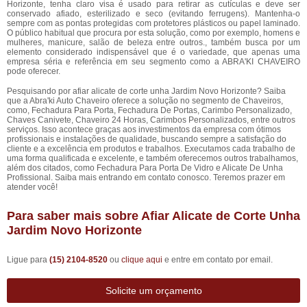
Horizonte, tenha claro visa é usado para retirar as cutículas e deve ser
conservado afiado, esterilizado e seco (evitando ferrugens). Mantenha-o
sempre com as pontas protegidas com protetores plásticos ou papel laminado.
O público habitual que procura por esta solução, como por exemplo, homens e
mulheres, manicure, salão de beleza entre outros., também busca por um
elemento considerado indispensável que é o variedade, que apenas uma
empresa séria e referência em seu segmento como a ABRA'KI CHAVEIRO
pode oferecer.
Pesquisando por afiar alicate de corte unha Jardim Novo Horizonte? Saiba
que a Abra'ki Auto Chaveiro oferece a solução no segmento de Chaveiros,
como, Fechadura Para Porta, Fechadura De Portas, Carimbo Personalizado,
Chaves Canivete, Chaveiro 24 Horas, Carimbos Personalizados, entre outros
serviços. Isso acontece graças aos investimentos da empresa com ótimos
profissionais e instalações de qualidade, buscando sempre a satisfação do
cliente e a excelência em produtos e trabalhos. Executamos cada trabalho de
uma forma qualificada e excelente, e também oferecemos outros trabalhamos,
além dos citados, como Fechadura Para Porta De Vidro e Alicate De Unha
Profissional. Saiba mais entrando em contato conosco. Teremos prazer em
atender você!
Para saber mais sobre Afiar Alicate de Corte Unha
Jardim Novo Horizonte
Ligue para
(15) 2104-8520
ou
clique aqui
e entre em contato por email.
Solicite um orçamento