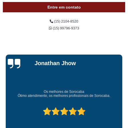
Entre em contato
(15) 2104-8520
(15) 99796-9373
Jessica
Carvalho
Super recomendo!
Amei o atendimento. Preco super bom. Superou minhas expectativas.
Deixou o meu bem super arrumadinhooo recomendo!