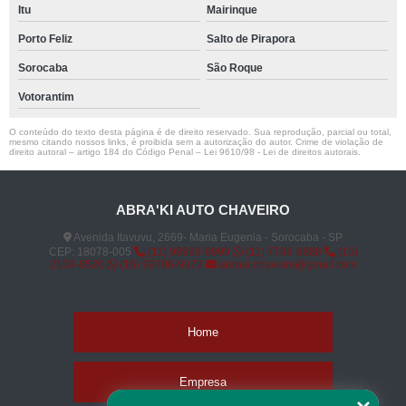
Itu
Mairinque
Porto Feliz
Salto de Pirapora
Sorocaba
São Roque
Votorantim
O conteúdo do texto desta página é de direito reservado. Sua reprodução, parcial ou total,
mesmo citando nossos links, é proibida sem a autorização do autor. Crime de violação de
direito autoral – artigo 184 do Código Penal –
Lei 9610/98 - Lei de direitos autorais
.
ABRA'KI AUTO CHAVEIRO
Avenida Itavuvu, 2669- Maria Eugenia - Sorocaba - SP
CEP: 18078-005
(11) 99999-9999
(11) 7788-8888
(15)
2104-8520
(15) 99796-9373
abraki.chaveiro@gmail.com
Home
Empresa