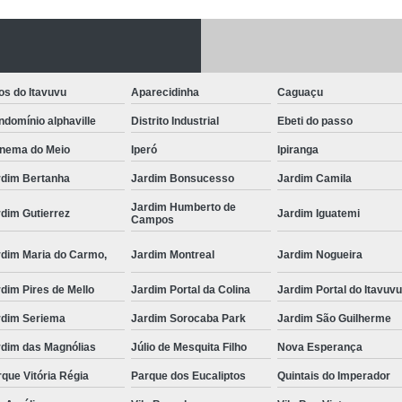
Fechadura Porta
Instalação de F
Instalação de Fe
os do Itavuvu
Aparecidinha
Caguaçu
Instalação de Fechad
domínio alphaville
Distrito Industrial
Ebeti do passo
Instalação de F
anema do Meio
Iperó
Ipiranga
Instalação de Fechadu
rdim Bertanha
Jardim Bonsucesso
Jardim Camila
Jardim Humberto de
Instalação de Fechad
dim Gutierrez
Jardim Iguatemi
Campos
Instalação de F
rdim Maria do Carmo,
Jardim Montreal
Jardim Nogueira
Instalação de Fechadura 
dim Pires de Mello
Jardim Portal da Colina
Jardim Portal do Itavuv
Instalação
rdim Seriema
Jardim Sorocaba Park
Jardim São Guilherme
Instalação de F
rdim das Magnólias
Júlio de Mesquita Filho
Nova Esperança
Instalação e Reparo de Fechad
que Vitória Régia
Parque dos Eucaliptos
Quintais do Imperador
Miolo da Fechadura
Miolo d