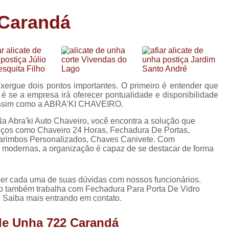
Carimbo Person
 Carandá
Carimbo Personalizado Grand
de
Carimbo Profissional Perso
Carimbos para Professores Sor
de
s
Carimbo Datador Personali
xergue dois pontos importantes. O primeiro é entender que
Carimbo de Madeira Persona
é se a empresa irá oferecer pontualidade e disponibilidade
s
, assim como a ABRA'KI CHAVEIRO.
Carimbo Madeira Personal
e
a Abra'ki Auto Chaveiro, você encontra a solução que
s
Carimbo para Tecido Per
viços como Chaveiro 24 Horas, Fechadura De Portas,
Carimbos Personalizados, Chaves Canivete. Com
Carimbo Personalizado com S
es modernas, a organização é capaz de se destacar de forma
Carimbo Redondo Personaliz
ecer cada uma de suas dúvidas com nossos funcionários.
Chaveiro 24 Horas
to também trabalha com Fechadura Para Porta De Vidro
. Saiba mais entrando em contato.
Chaveiro 24 Horas Mais Pr
Chaveiro 24 Horas Próximo a
 de Unha 722 Carandá