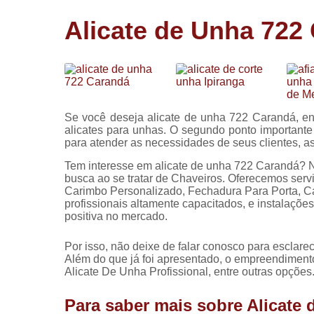
Cópia de
Alicate de Unha 722
chaves
Fechadura 
portas
Instalação 
fechadura
Se você deseja alicate de unha 722 Carandá, en
Miolo de
alicates para unhas. O segundo ponto importante 
fechadura
para atender as necessidades de seus clientes
Segredo d
Tem interesse em alicate de unha 722 Carandá? N
fechadura
busca ao se tratar de Chaveiros. Oferecemos ser
Carimbo Personalizado, Fechadura Para Porta, 
profissionais altamente capacitados, e instalaçõ
positiva no mercado.
Por isso, não deixe de falar conosco para esclar
Além do que já foi apresentado, o empreendimen
Alicate De Unha Profissional, entre outras opções
Para saber mais sobre Alicate