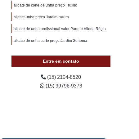
otivo 24 Horas
Chaveiro de Carros 24 Horas
alicate de corte de unha preço Trujillo
 Sorocaba
Chaveiro Auto 24 Horas Sorocaba
alicate unha preço Jardim Isaura
 24 Horas Zona Norte de Sorocaba
alicate de unha profissional valor Parque Vitória Régia
utomotivo 24h Sorocaba
alicate de unha corte preço Jardim Seriema
ivo Chave Codificada Sorocaba
vo Chaves Codificadas Sorocaba
Entre em contato
otivo de Carro em Sorocaba
tivo e Residencial Sorocaba
(15) 2104-8520
(15) 99796-9373
im Sorocaba
Chaveiro Automotivo Sorocaba
 Norte de Sorocaba
Canivete Chave
 Canivete
Chave Canivete Codificada
Carro
Chave Canivete para Moto
ve de Canivete
Chave de Carros Canivete