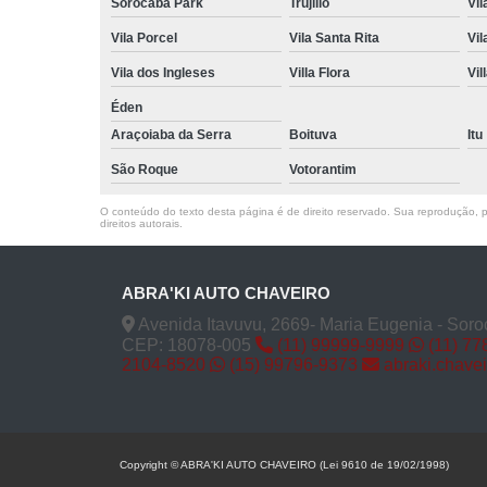
Sorocaba Park
Trujillo
Vil
Vila Porcel
Vila Santa Rita
Vil
Vila dos Ingleses
Villa Flora
Vil
Éden
Araçoiaba da Serra
Boituva
Itu
São Roque
Votorantim
O conteúdo do texto desta página é de direito reservado. Sua reprodução, pa
direitos autorais
.
ABRA'KI AUTO CHAVEIRO
Avenida Itavuvu, 2669- Maria Eugenia - Soro
CEP: 18078-005
(11) 99999-9999
(11) 77
2104-8520
(15) 99796-9373
abraki.chave
Copyright © ABRA'KI AUTO CHAVEIRO (Lei 9610 de 19/02/1998)