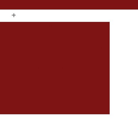
(15) 2104-8520
(15) 99796-9373
ate de Cortar Unha
Alicate de Corte de Unha
Alicate de Unha
Alicate de Unha 722
de Unha Postiça
Alicate de Unha Profissional
r Alicate
Amolar Alicate a Laser
 Alicate de Cutícula
Amolar Alicate de Unha
a na Hora
Amolar Alicate Delivery
Alicate na Hora
Amolar Alicate Perto de Mim
 Afiar Alicates
Carimbo Cnpj em Sorocaba
rocaba
Carimbo com Datador Sorocaba
Carimbo de Enfermagem em Sorocaba
 Zona Norte de Sorocaba