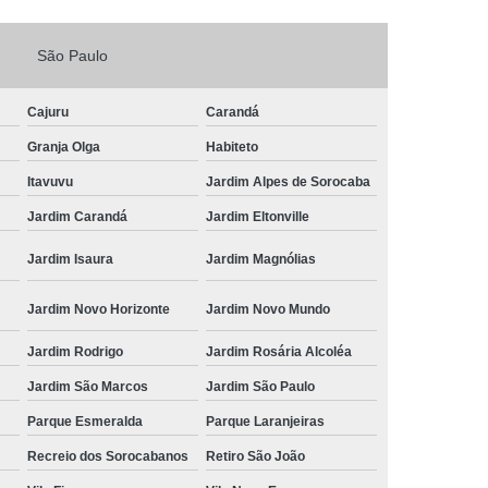
Fechadura Porta de Vidro
São Paulo
echadura Adicional Sorocaba
chadura com Segredo Sorocaba
Cajuru
Carandá
ura de Porta com Segredo Sorocaba
Granja Olga
Habiteto
echadura de Portas Sorocaba
Itavuvu
Jardim Alpes de Sorocaba
ra Digital Zona Norte de Sorocaba
Jardim Carandá
Jardim Eltonville
ura em Porta de Madeira Sorocaba
Jardim Isaura
Jardim Magnólias
echadura em Portão Sorocaba
Jardim Novo Horizonte
Jardim Novo Mundo
Portão Social Zona Norte de Sorocaba
u
Jardim Rodrigo
Jardim Rosária Alcoléa
 de Fechadura Sorocaba
Jardim São Marcos
Jardim São Paulo
echaduras em Portas Sorocaba
Parque Esmeralda
Parque Laranjeiras
ura de Portão Sorocaba
Fechadura Miolo
Recreio dos Sorocabanos
Retiro São João
e Fechadura
Miolo de Fechadura de Porta