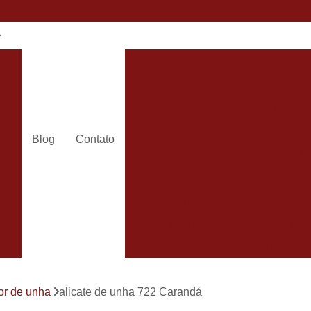
e
Alicate Cortador de Unha
Alic
Alicate de Corte Unha
Alicate de Unha Corte
Alicate 
Alicate Unha
Amola
Blog
Contato
Amolar Alicate de Corte
Amolar
dos
Amolar Alicate de Unh
24h
Amolar Alicate e Facas
Amolar 
s
Amolar Alicate Unha
Amolar e
s
Carimbo com Data e Nome So
Carimbo com Nome Sorocaba
dor de unha
alicate de unha 722 Carandá
Carimbo na
s