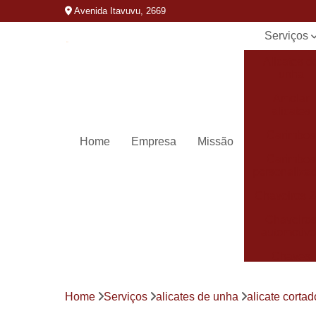
Avenida Itavuvu, 2669
Serviços
Alicates d
unha
Amolar
alicates
Carimbos
Home
Empresa
Missão
Carimbos
personaliza
Chaveiros 
Chaveiro
automotivo
Chaves
canivete
Chaves
Home
Serviços
alicates de unha
alicate corta
codificada