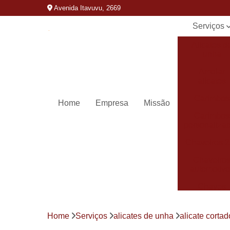
Avenida Itavuvu, 2669
Serviços
Alicates d
unha
Amolar
alicates
Carimbos
Home
Empresa
Missão
Carimbos
personaliza
Chaveiros 
Chaveiro
automotivo
Chaves
canivete
Chaves
Home
Serviços
alicates de unha
alicate corta
codificada