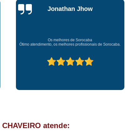
Chave Tipo Canivete
Chip
Jessica
Chave Automotiva Codificada
Carvalho
Chave Codificada com
Chave Codificada de C
Super recomendo!
Amei o atendimento. Preco super bom. Superou minhas
Chip Chave Codificad
expectativas. Deixou o meu bem super arrumadinhooo
recomendo!
Fechadura Chave Codificada
C
Cópia Chave
Cópia Ch
Cópia Chave de Carro
Cóp
Cópia de Chave
Cópia de Ch
Cópia de Chave Tetra
Fechad
Fechadura de Porta com
Fechadura de Porta Instalaçã
 CHAVEIRO atende:
Fechadura Elétrica p
Fechadura para Porta de C