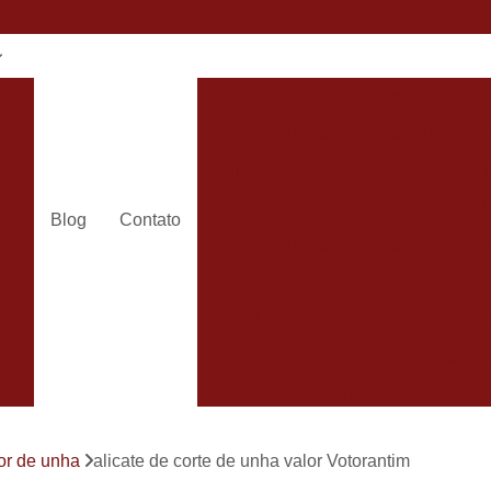
e
Alicate Cortador de Unha
Alic
Alicate de Corte Unha
Alicate de Unha Corte
Alicate 
Alicate Unha
Amola
Blog
Contato
Amolar Alicate de Corte
Amolar
dos
Amolar Alicate de Unh
24h
Amolar Alicate e Facas
Amolar 
s
Amolar Alicate Unha
Amolar e
s
Carimbo com Data e Nome So
Carimbo com Nome Sorocaba
dor de unha
alicate de corte de unha valor Votorantim
Carimbo na
s