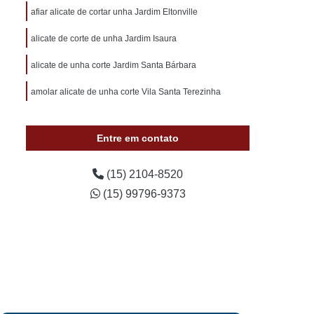
otivo 24 Horas
Chaveiro de Carros 24 Horas
afiar alicate de cortar unha Jardim Eltonville
 Sorocaba
Chaveiro Auto 24 Horas Sorocaba
alicate de corte de unha Jardim Isaura
 24 Horas Zona Norte de Sorocaba
alicate de unha corte Jardim Santa Bárbara
utomotivo 24h Sorocaba
amolar alicate de unha corte Vila Santa Terezinha
ivo Chave Codificada Sorocaba
vo Chaves Codificadas Sorocaba
Entre em contato
otivo de Carro em Sorocaba
tivo e Residencial Sorocaba
(15) 2104-8520
(15) 99796-9373
im Sorocaba
Chaveiro Automotivo Sorocaba
 Norte de Sorocaba
Canivete Chave
 Canivete
Chave Canivete Codificada
Carro
Chave Canivete para Moto
ve de Canivete
Chave de Carros Canivete