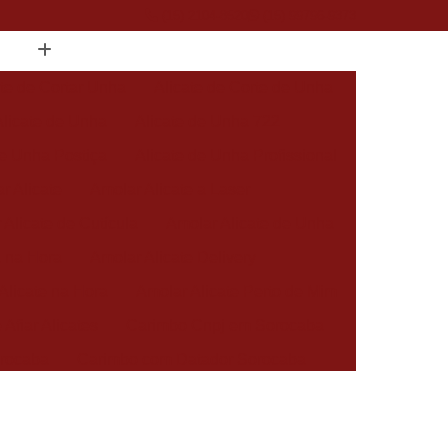
(15) 2104-8520
(15) 99796-9373
ate de Cortar Unha
Alicate de Corte de Unha
Alicate de Unha
Alicate de Unha 722
de Unha Postiça
Alicate de Unha Profissional
r Alicate
Amolar Alicate a Laser
 Alicate de Cutícula
Amolar Alicate de Unha
a na Hora
Amolar Alicate Delivery
Alicate na Hora
Amolar Alicate Perto de Mim
 Afiar Alicates
Carimbo Cnpj em Sorocaba
rocaba
Carimbo com Datador Sorocaba
Carimbo de Enfermagem em Sorocaba
 Zona Norte de Sorocaba