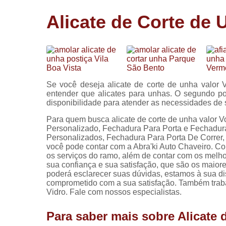
Cópia de
Alicate de Corte de 
chaves
Fechadura 
portas
Instalação 
fechadura
Se você deseja alicate de corte de unha valor V
Miolo de
entender que alicates para unhas. O segundo po
fechadura
disponibilidade para atender as necessidades d
Segredo d
Para quem busca alicate de corte de unha valor V
fechadura
Personalizado, Fechadura Para Porta e Fechadur
Personalizados, Fechadura Para Porta De Correr,
você pode contar com a Abra'ki Auto Chaveiro. C
os serviços do ramo, além de contar com os melho
sua confiança e sua satisfação, que são os maior
poderá esclarecer suas dúvidas, estamos à sua d
comprometido com a sua satisfação. Também tra
Vidro. Fale com nossos especialistas.
Para saber mais sobre Alicate 