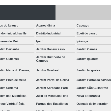
Fechadura Porta
Instalação de F
Instalação de Fe
os do Itavuvu
Aparecidinha
Caguaçu
Instalação de Fechad
domínio alphaville
Distrito Industrial
Ebeti do passo
Instalação de F
anema do Meio
Iperó
Ipiranga
Instalação de Fechadu
rdim Bertanha
Jardim Bonsucesso
Jardim Camila
Jardim Humberto de
Instalação de Fechad
dim Gutierrez
Jardim Iguatemi
Campos
Instalação de F
rdim Maria do Carmo,
Jardim Montreal
Jardim Nogueira
Instalação de Fechadura 
dim Pires de Mello
Jardim Portal da Colina
Jardim Portal do Itavuv
Instalação
rdim Seriema
Jardim Sorocaba Park
Jardim São Guilherme
Instalação de F
rdim das Magnólias
Júlio de Mesquita Filho
Nova Esperança
Instalação e Reparo de Fechad
que Vitória Régia
Parque dos Eucaliptos
Quintais do Imperador
Miolo da Fechadura
Miolo d