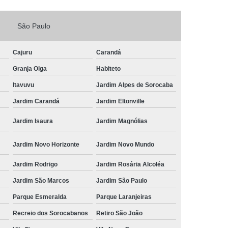
Fechadura Porta de Vidro
São Paulo
echadura Adicional Sorocaba
chadura com Segredo Sorocaba
Cajuru
Carandá
ura de Porta com Segredo Sorocaba
Granja Olga
Habiteto
echadura de Portas Sorocaba
Itavuvu
Jardim Alpes de Sorocaba
ra Digital Zona Norte de Sorocaba
Jardim Carandá
Jardim Eltonville
ura em Porta de Madeira Sorocaba
Jardim Isaura
Jardim Magnólias
echadura em Portão Sorocaba
Jardim Novo Horizonte
Jardim Novo Mundo
Portão Social Zona Norte de Sorocaba
u
Jardim Rodrigo
Jardim Rosária Alcoléa
 de Fechadura Sorocaba
Jardim São Marcos
Jardim São Paulo
echaduras em Portas Sorocaba
Parque Esmeralda
Parque Laranjeiras
ura de Portão Sorocaba
Fechadura Miolo
Recreio dos Sorocabanos
Retiro São João
e Fechadura
Miolo de Fechadura de Porta