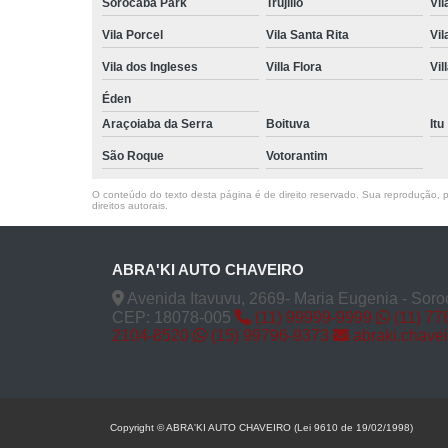
Sorocaba Park
Trujillo
Vil
Vila Porcel
Vila Santa Rita
Vil
Vila dos Ingleses
Villa Flora
Vil
Éden
Araçoiaba da Serra
Boituva
Itu
São Roque
Votorantim
O conteúdo do texto desta página é de direito reservado. Sua reprodução, pa
direitos autorais
.
ABRA'KI AUTO CHAVEIRO
Avenida Itavuvu, 2669- Maria Eugenia - Soro
CEP: 18078-005
(11) 99999-9999
(11) 77
2104-8520
(15) 99796-9373
abraki.chave
Copyright © ABRA'KI AUTO CHAVEIRO (Lei 9610 de 19/02/1998)