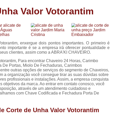
Carimbo Person
Unha Valor Votorantim
Carimbo Personalizado Grand
de
Carimbo Profissional Perso
Carimbos para Professores Sor
de
s
Carimbo Datador Personali
otorantim, enxergue dois pontos importantes. O primeiro é
Carimbo de Madeira Persona
nto importante é se a empresa irá oferecer pontualidade e
s
e seus clientes, assim como a ABRA'KI CHAVEIRO.
Carimbo Madeira Personal
e
otorantim, Para encontrar Chaveiro 24 Horas, Carimbo
s
Carimbo para Tecido Per
a De Portas, Miolo De Fechaduras, Carimbos
 entre outras opções de serviços do segmento de Chaveiros,
Carimbo Personalizado com S
om a organização você consegue tirar as suas dúvidas sobre
res profissionais e instalações. Assim, a empresa conquista
Carimbo Redondo Personaliz
es objetivos da marca. Ao entrar em contato conosco, você
isposição, através de um atendimento cuidadoso e
Chaveiro 24 Horas
balhamos com Chave Codificada e Fechadura Porta De
Chaveiro 24 Horas Mais Pr
Chaveiro 24 Horas Próximo a
de Corte de Unha Valor Votorantim