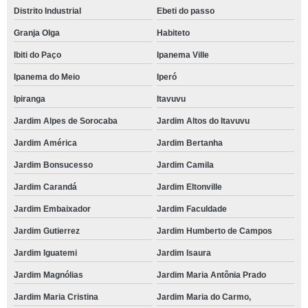
Distrito Industrial
Ebeti do passo
Granja Olga
Habiteto
Ibiti do Paço
Ipanema Ville
Ipanema do Meio
Iperó
Ipiranga
Itavuvu
Jardim Alpes de Sorocaba
Jardim Altos do Itavuvu
Jardim América
Jardim Bertanha
Jardim Bonsucesso
Jardim Camila
Jardim Carandá
Jardim Eltonville
Jardim Embaixador
Jardim Faculdade
Jardim Gutierrez
Jardim Humberto de Campos
Jardim Iguatemi
Jardim Isaura
Jardim Magnólias
Jardim Maria Antônia Prado
Jardim Maria Cristina
Jardim Maria do Carmo,