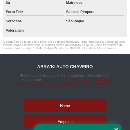
Itu
Mairinque
Porto Feliz
Salto de Pirapora
Sorocaba
São Roque
Votorantim
O conteúdo do texto desta página é de direito reservado. Sua reprodução, parcial ou total,
mesmo citando nossos links, é proibida sem a autorização do autor. Crime de violação de
direito autoral – artigo 184 do Código Penal –
Lei 9610/98 - Lei de direitos autorais
.
ABRA'KI AUTO CHAVEIRO
Avenida Itavuvu, 2669- Maria Eugenia - Sorocaba - SP
CEP: 18078-005
(11) 99999-9999
(11) 7788-8888
(15)
2104-8520
(15) 99796-9373
abraki.chaveiro@gmail.com
Home
Empresa