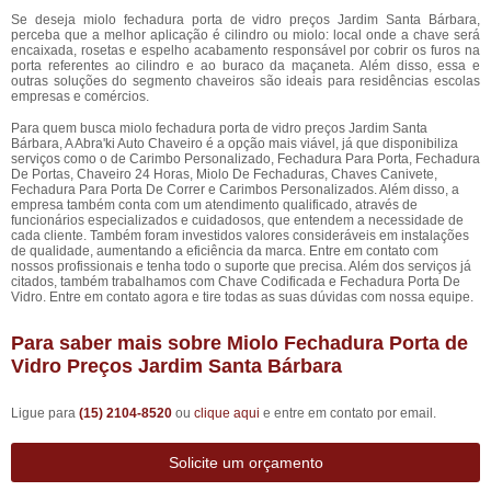
Se deseja miolo fechadura porta de vidro preços Jardim Santa Bárbara,
perceba que a melhor aplicação é cilindro ou miolo: local onde a chave será
encaixada, rosetas e espelho acabamento responsável por cobrir os furos na
porta referentes ao cilindro e ao buraco da maçaneta. Além disso, essa e
outras soluções do segmento chaveiros são ideais para residências escolas
empresas e comércios.
Para quem busca miolo fechadura porta de vidro preços Jardim Santa
Bárbara, A Abra'ki Auto Chaveiro é a opção mais viável, já que disponibiliza
serviços como o de Carimbo Personalizado, Fechadura Para Porta, Fechadura
De Portas, Chaveiro 24 Horas, Miolo De Fechaduras, Chaves Canivete,
Fechadura Para Porta De Correr e Carimbos Personalizados. Além disso, a
empresa também conta com um atendimento qualificado, através de
funcionários especializados e cuidadosos, que entendem a necessidade de
cada cliente. Também foram investidos valores consideráveis em instalações
de qualidade, aumentando a eficiência da marca. Entre em contato com
nossos profissionais e tenha todo o suporte que precisa. Além dos serviços já
citados, também trabalhamos com Chave Codificada e Fechadura Porta De
Vidro. Entre em contato agora e tire todas as suas dúvidas com nossa equipe.
Para saber mais sobre Miolo Fechadura Porta de
Vidro Preços Jardim Santa Bárbara
Ligue para
(15) 2104-8520
ou
clique aqui
e entre em contato por email.
Solicite um orçamento