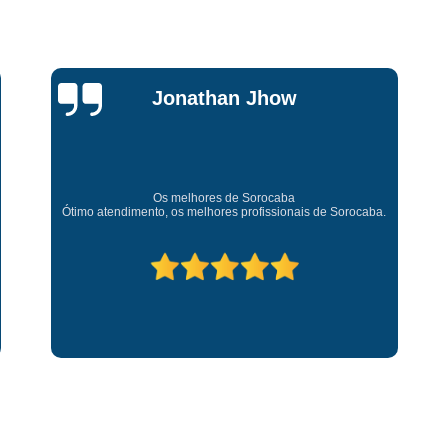
Chave Tipo Canivete
Chip
Chave Automotiva Codificada
Chave Codificada com
Jessica
Chave Codificada de C
Carvalho
Chip Chave Codificad
Fechadura Chave Codificada
C
Super recomendo!
Amei o atendimento. Preco super bom. Superou minhas
Cópia Chave
Cópia Ch
expectativas. Deixou o meu bem super arrumadinhooo
recomendo!
Cópia Chave de Carro
Cóp
Cópia de Chave
Cópia de Ch
Cópia de Chave Tetra
Fechad
Fechadura de Porta com
Fechadura de Porta Instalaçã
Fechadura Elétrica p
Fechadura para Porta de C