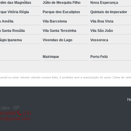
rdim das Magnólias
Júlio de Mesquita Filho
Nova Esperança
Miolo de Fechadura de Porta d
que Vitória Régia
Parque dos Eucaliptos
Quintais do Imperador
Miolo de Fechadura Porta d
a Amélia
Vila Barcelona
Vila Boa Vista
Miolo Fechadura
a Santa Rosália
Vila Santa Terezinha
Vila São João
Miolo Fechadura Porta
lágio Ipanema
Vivendas do Lago
Vossoroca
Fechadura com Segredo
Fechadura com S
Mairinque
Porto Feliz
Fechadura de Porta co
Fechadura Segredo
Fechadu
rcial ou total, mesmo citando nossos links, é proibida sem a autorização do autor. Crime de viol
Segredo de Fechadura
Segredo
Troca d
H
caba - SP
88-8888
(15)
iro@gmail.com