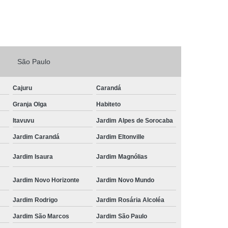
Fechadura Porta de Vidro
echadura Adicional Sorocaba
chadura com Segredo Sorocaba
São Paulo
ura de Porta com Segredo Sorocaba
echadura de Portas Sorocaba
Cajuru
Carandá
ra Digital Zona Norte de Sorocaba
Granja Olga
Habiteto
ura em Porta de Madeira Sorocaba
Itavuvu
Jardim Alpes de Sorocaba
echadura em Portão Sorocaba
Jardim Carandá
Jardim Eltonville
Portão Social Zona Norte de Sorocaba
Jardim Isaura
Jardim Magnólias
 de Fechadura Sorocaba
Jardim Novo Horizonte
Jardim Novo Mundo
echaduras em Portas Sorocaba
u
Jardim Rodrigo
Jardim Rosária Alcoléa
ura de Portão Sorocaba
Fechadura Miolo
Jardim São Marcos
Jardim São Paulo
e Fechadura
Miolo de Fechadura de Porta