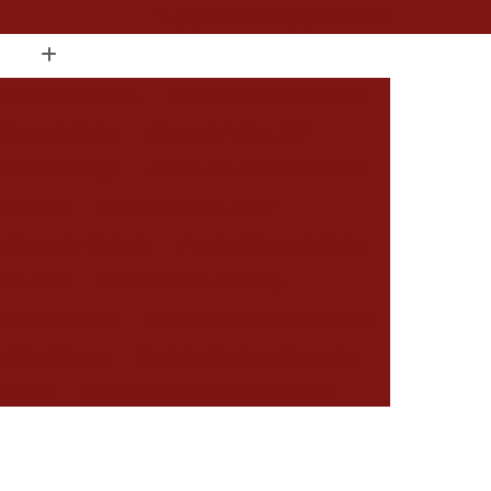
(15) 2104-8520
(15) 99796-9373
ate de Cortar Unha
Alicate de Corte de Unha
Alicate de Unha
Alicate de Unha 722
de Unha Postiça
Alicate de Unha Profissional
r Alicate
Amolar Alicate a Laser
 Alicate de Cutícula
Amolar Alicate de Unha
a na Hora
Amolar Alicate Delivery
Alicate na Hora
Amolar Alicate Perto de Mim
 Afiar Alicates
Carimbo Cnpj em Sorocaba
rocaba
Carimbo com Datador Sorocaba
Carimbo de Enfermagem em Sorocaba
 Zona Norte de Sorocaba