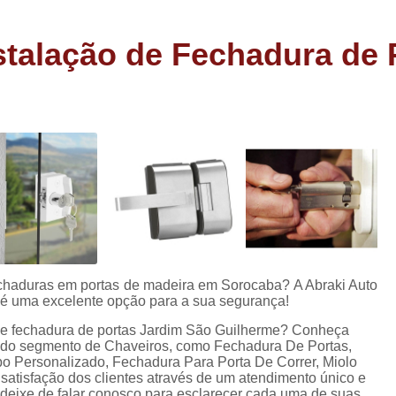
Carimbo Person
Carimbo Personalizado Grand
talação de Fechadura de 
de
Carimbo Profissional Perso
Carimbos para Professores Sor
de
s
Carimbo Datador Personali
Carimbo de Madeira Persona
s
Carimbo Madeira Personal
e
s
Carimbo para Tecido Per
Carimbo Personalizado com S
Carimbo Redondo Personaliz
chaduras em portas de madeira em Sorocaba? A Abraki Auto
, é uma excelente opção para a sua segurança!
Chaveiro 24 Horas
 de fechadura de portas Jardim São Guilherme? Conheça
Chaveiro 24 Horas Mais Pr
s do segmento de Chaveiros, como Fechadura De Portas,
o Personalizado, Fechadura Para Porta De Correr, Miolo
Chaveiro 24 Horas Próximo a
atisfação dos clientes através de um atendimento único e
o deixe de falar conosco para esclarecer cada uma de suas