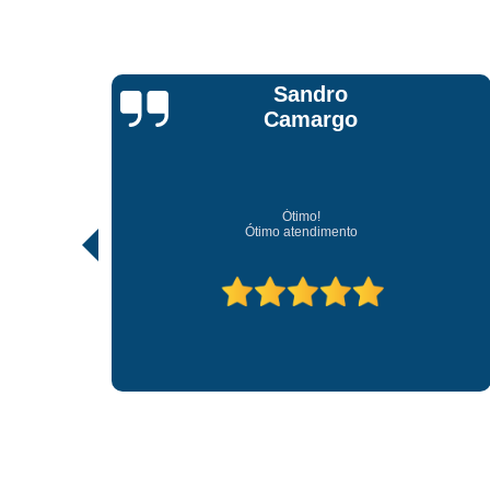
Jonathan Jhow
Os melhores de Sorocaba
Ótimo atendimento, os melhores profissionais de Sorocaba.