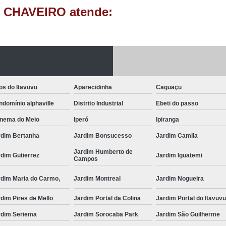
 CHAVEIRO atende:
Fechadura Porta
Instalação de F
Instalação de Fe
Instalação de Fechad
Instalação de F
os do Itavuvu
Aparecidinha
Caguaçu
Instalação de Fechadu
domínio alphaville
Distrito Industrial
Ebeti do passo
Instalação de Fechad
anema do Meio
Iperó
Ipiranga
Instalação de F
rdim Bertanha
Jardim Bonsucesso
Jardim Camila
Instalação de Fechadura 
Jardim Humberto de
dim Gutierrez
Jardim Iguatemi
Campos
Instalação
rdim Maria do Carmo,
Jardim Montreal
Jardim Nogueira
Instalação de F
dim Pires de Mello
Jardim Portal da Colina
Jardim Portal do Itavuv
Instalação e Reparo de Fechad
rdim Seriema
Jardim Sorocaba Park
Jardim São Guilherme
Miolo da Fechadura
Miolo d