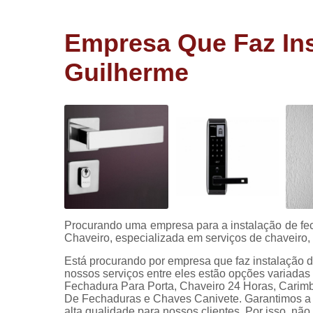
Cópia de
chaves
Empresa Que Faz Ins
Fechadura 
portas
Guilherme
Instalação 
fechadura
Miolo de
fechadura
Segredo d
fechadura
Procurando uma empresa para a instalação de fe
Chaveiro, especializada em serviços de chaveiro
Está procurando por empresa que faz instalação
nossos serviços entre eles estão opções variada
Fechadura Para Porta, Chaveiro 24 Horas, Carimb
De Fechaduras e Chaves Canivete. Garantimos a s
alta qualidade para nossos clientes. Por isso, nã