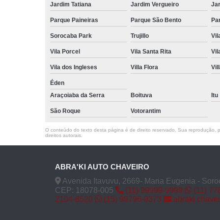
Jardim Tatiana
Jardim Vergueiro
Ja
Parque Paineiras
Parque São Bento
Par
Sorocaba Park
Trujillo
Vil
Vila Porcel
Vila Santa Rita
Vil
Vila dos Ingleses
Villa Flora
Vil
Éden
Araçoiaba da Serra
Boituva
Itu
São Roque
Votorantim
O conteúdo do texto desta página é de direito reservado. Sua reprodução, pa
direitos autorais
.
ABRA'KI AUTO CHAVEIRO
Avenida Itavuvu, 2669- Maria Eugenia - Soro
CEP: 18078-005
(11) 99999-9999
(11) 77
2104-8520
(15) 99796-9373
abraki.chave