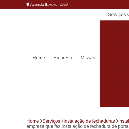
Avenida Itavuvu, 2669
Serviços
Alicates d
unha
Amolar
alicates
Carimbos
Home
Empresa
Missão
Carimbos
personaliza
Chaveiros 
Chaveiro
automotivo
Chaves
canivete
Chaves
Home
Serviços
instalação de fechaduras
inst
codificada
empresa que faz instalação de fechadura de port