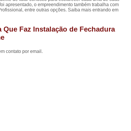
Chaveiro 24 Hs
Chaveiro Autom
 foi apresentado, o empreendimento também trabalha com
ofissional, entre outras opções. Saiba mais entrando em
Chaveiro 24 Horas Zona Norte de
Chaveiro Automotivo
a Que Faz Instalação de Fechadura
Chaveiro A
me
Chaveiro Automot
em contato por email.
Chaveiro Automoti
Chaveiro Autom
Chaveiro Automo
Chaveiro Automotivo Perto de M
Chaveiro Automotivo Zona
Canivete de Chave
Chave
Chave Canivete para 
Chave Canivete Universal
Cha