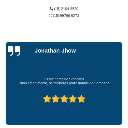
(15) 2104-8520
(15) 99796-9373
Jessica
Carvalho
Super recomendo!
Amei o atendimento. Preco super bom. Superou minhas expectativas.
Deixou o meu bem super arrumadinhooo recomendo!