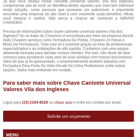
Já que você deseja chave canivete universal valores Vila dos Ingleses,
compreenda que se você se identifica dentre aqueles que mais tem interesse
nesta solução, como pessoas que possuem um automóvel, é importante
encontrar uma empresa de alto nível e com excelente custo-benefício. Afinal,
você merece o melhor. Não perca a chance de conhecer a ABRA'KI
CHAVEIRO.
Precisa de informações sobre chave canivete universal valores Vila dos
Ingleses? Ao se tratar de Chaveiros é encontrada por meio da empresa Abra'ki
Auto Chaveiro serviços como Fechadura De Portas, Chaveiro 24 Horas e
Miolo De Fechaduras. Tudo isso só é possível graças ao time de profissionais
especializados e as instalações de alto padrão. Contamos com uma equipe
altamente treinada para atender nossos clientes. Por isso, não deixe de falar
conosco para esclarecer cada uma de suas dúvidas com nossos funcionários.
Além do que já foi apresentado, o empreendimento também trabalha com
Fechadura Para Porta De Vidro Alicate De Unha Profissional, entre outras
opções. Saiba mais entrando em contato.
Para saber mais sobre Chave Canivete Universal
Valores Vila dos Ingleses
Ligue para
(15) 2104-8520
ou
clique aqui
e entre em contato por email.
Solicite um orçamento
MENU