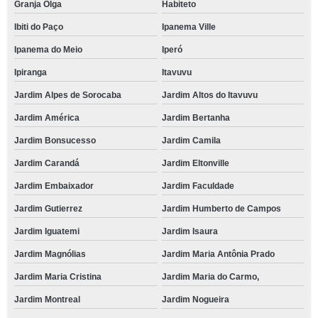
Granja Olga
Habiteto
Ibiti do Paço
Ipanema Ville
Ipanema do Meio
Iperó
Ipiranga
Itavuvu
Jardim Alpes de Sorocaba
Jardim Altos do Itavuvu
Jardim América
Jardim Bertanha
Jardim Bonsucesso
Jardim Camila
Jardim Carandá
Jardim Eltonville
Jardim Embaixador
Jardim Faculdade
Jardim Gutierrez
Jardim Humberto de Campos
Jardim Iguatemi
Jardim Isaura
Jardim Magnólias
Jardim Maria Antônia Prado
Jardim Maria Cristina
Jardim Maria do Carmo,
Jardim Montreal
Jardim Nogueira