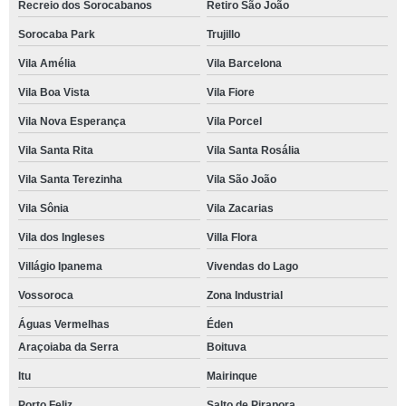
Recreio dos Sorocabanos
Retiro São João
Sorocaba Park
Trujillo
Vila Amélia
Vila Barcelona
Vila Boa Vista
Vila Fiore
Vila Nova Esperança
Vila Porcel
Vila Santa Rita
Vila Santa Rosália
Vila Santa Terezinha
Vila São João
Vila Sônia
Vila Zacarias
Vila dos Ingleses
Villa Flora
Villágio Ipanema
Vivendas do Lago
Vossoroca
Zona Industrial
Águas Vermelhas
Éden
Araçoiaba da Serra
Boituva
Itu
Mairinque
Porto Feliz
Salto de Pirapora