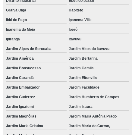
Distrito Industrial
Ebeti do passo
Granja Olga
Habiteto
Ibiti do Paço
Ipanema Ville
Ipanema do Meio
Iperó
Ipiranga
Itavuvu
Jardim Alpes de Sorocaba
Jardim Altos do Itavuvu
Jardim América
Jardim Bertanha
Jardim Bonsucesso
Jardim Camila
Jardim Carandá
Jardim Eltonville
Jardim Embaixador
Jardim Faculdade
Jardim Gutierrez
Jardim Humberto de Campos
Jardim Iguatemi
Jardim Isaura
Jardim Magnólias
Jardim Maria Antônia Prado
Jardim Maria Cristina
Jardim Maria do Carmo,