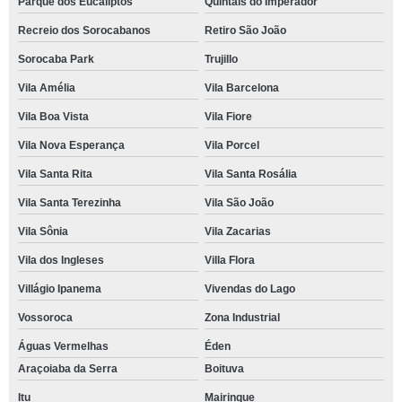
Parque dos Eucaliptos
Quintais do Imperador
Recreio dos Sorocabanos
Retiro São João
Sorocaba Park
Trujillo
Vila Amélia
Vila Barcelona
Vila Boa Vista
Vila Fiore
Vila Nova Esperança
Vila Porcel
Vila Santa Rita
Vila Santa Rosália
Vila Santa Terezinha
Vila São João
Vila Sônia
Vila Zacarias
Vila dos Ingleses
Villa Flora
Villágio Ipanema
Vivendas do Lago
Vossoroca
Zona Industrial
Águas Vermelhas
Éden
Araçoiaba da Serra
Boituva
Itu
Mairinque