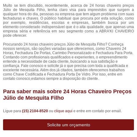
Muito se tem discutido, recentemente, acerca de 24 horas chaveiro preços
Júlio de Mesquita Filho, tenha claro visa para imprevistos que surgem a
qualquer hora do dia, pessoas ou empresa que tem algum problema com suas
fechaduras e chaves. O público habitual que procura por esta solução, como
por exemplo, residências, escolas e empresas, também busca por um
elemento considerado indispensável que é o alta qualidade, que apenas uma
empresa séria e referência em seu segmento como a ABRA'KI CHAVEIRO
pode oferecer.
Procurando 24 horas chaveiro preços Júlio de Mesquita Filho? Conheça
nossos serviços, são opções variadas que oferecemos, como Chaveiro 24
Horas, Fechadura De Portas, Carimbo Personalizado e Fechadura Para Porta.
Contando com profissionais qualificados e experientes, o empreendimento
entende a necessidade de cada cliente, buscando a sua satisfação e
confiança. Fale conosco e solicite já o que precisa com toda a qualificada e
excelente necessária. Além dos já citados, também oferecemos trabalhos
como Chave Codificada e Fechadura Porta De Vidro. Por isso, entre em
contato conosco,estamos sempre a disposição do cliente.
Para saber mais sobre 24 Horas Chaveiro Preços
Júlio de Mesquita Filho
Ligue para
(15) 2104-8520
ou
clique aqui
e entre em contato por email.
Solicite um orçamento