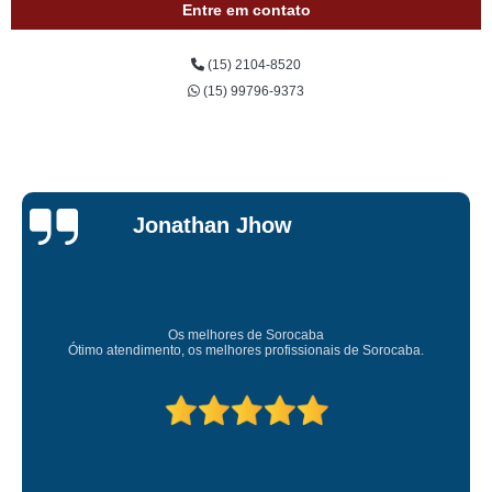
Entre em contato
(15) 2104-8520
(15) 99796-9373
Jessica
Carvalho
Super recomendo!
Amei o atendimento. Preco super bom. Superou minhas expectativas.
Deixou o meu bem super arrumadinhooo recomendo!