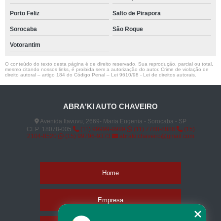
Porto Feliz
Salto de Pirapora
Sorocaba
São Roque
Votorantim
O conteúdo do texto desta página é de direito reservado. Sua reprodução, parcial ou total,
mesmo citando nossos links, é proibida sem a autorização do autor. Crime de violação de
direito autoral – artigo 184 do Código Penal –
Lei 9610/98 - Lei de direitos autorais
.
ABRA'KI AUTO CHAVEIRO
Avenida Itavuvu, 2669- Maria Eugenia - Sorocaba - SP
CEP: 18078-005
(11) 99999-9999
(11) 7788-8888
(15)
2104-8520
(15) 99796-9373
abraki.chaveiro@gmail.com
Home
Empresa