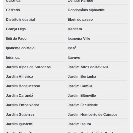
Carandá
Central Parque
Cerrado
Condomínio alphaville
Distrito Industrial
Ebeti do passo
Granja Olga
Habiteto
Ibiti do Paço
Ipanema Ville
Ipanema do Meio
Iperó
Ipiranga
Itavuvu
Jardim Alpes de Sorocaba
Jardim Altos do Itavuvu
Jardim América
Jardim Bertanha
Jardim Bonsucesso
Jardim Camila
Jardim Carandá
Jardim Eltonville
Jardim Embaixador
Jardim Faculdade
Jardim Gutierrez
Jardim Humberto de Campos
Jardim Iguatemi
Jardim Isaura