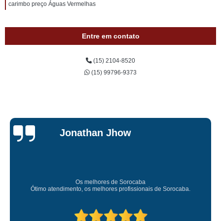
carimbo preço Águas Vermelhas
Entre em contato
(15) 2104-8520
(15) 99796-9373
Jessica
Carvalho
Super recomendo!
Amei o atendimento. Preco super bom. Superou minhas expectativas.
Deixou o meu bem super arrumadinhooo recomendo!