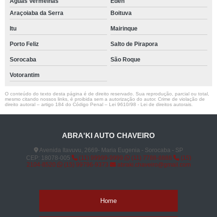
Águas Vermelhas
Éden
Araçoiaba da Serra
Boituva
Itu
Mairinque
Porto Feliz
Salto de Pirapora
Sorocaba
São Roque
Votorantim
O conteúdo do texto desta página é de direito reservado. Sua reprodução, parcial ou total,
mesmo citando nossos links, é proibida sem a autorização do autor. Crime de violação de
direito autoral – artigo 184 do Código Penal –
Lei 9610/98 - Lei de direitos autorais
.
ABRA'KI AUTO CHAVEIRO
Avenida Itavuvu, 2669- Maria Eugenia - Sorocaba - SP
CEP: 18078-005
(11) 99999-9999
(11) 7788-8888
(15)
2104-8520
(15) 99796-9373
abraki.chaveiro@gmail.com
Home