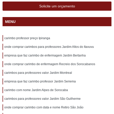
Solicite um orçamento
MENU
carimbo professor preço Ipiranga
onde comprar carimbos para professores Jardim Altos do Itavuvu
empresa que faz carimbo de enfermagem Jardim Bertanha
onde comprar carimbo de enfermagem Recreio dos Sorocabanos
carimbos para professores valor Jardim Montreal
empresa que faz carimbo professor Jardim Seriema
carimbo com nome Jardim Alpes de Sorocaba
carimbos para professores valor Jardim São Guilherme
onde comprar carimbo com data e nome Retiro São João