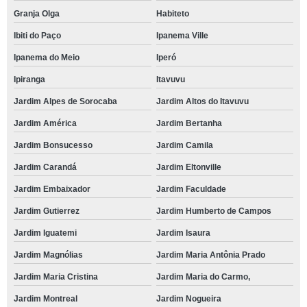
Granja Olga
Habiteto
Ibiti do Paço
Ipanema Ville
Ipanema do Meio
Iperó
Ipiranga
Itavuvu
Jardim Alpes de Sorocaba
Jardim Altos do Itavuvu
Jardim América
Jardim Bertanha
Jardim Bonsucesso
Jardim Camila
Jardim Carandá
Jardim Eltonville
Jardim Embaixador
Jardim Faculdade
Jardim Gutierrez
Jardim Humberto de Campos
Jardim Iguatemi
Jardim Isaura
Jardim Magnólias
Jardim Maria Antônia Prado
Jardim Maria Cristina
Jardim Maria do Carmo,
Jardim Montreal
Jardim Nogueira