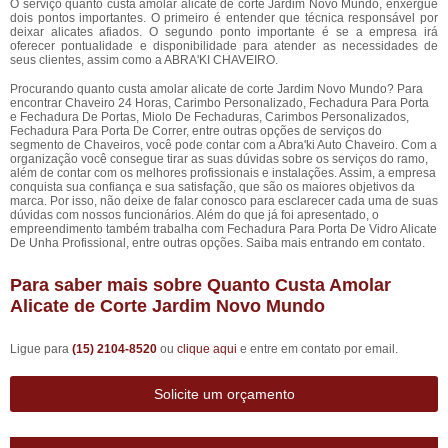
O serviço quanto custa amolar alicate de corte Jardim Novo Mundo, enxergue
dois pontos importantes. O primeiro é entender que técnica responsável por
deixar alicates afiados. O segundo ponto importante é se a empresa irá
oferecer pontualidade e disponibilidade para atender as necessidades de
seus clientes, assim como a ABRA'KI CHAVEIRO.
Procurando quanto custa amolar alicate de corte Jardim Novo Mundo? Para
encontrar Chaveiro 24 Horas, Carimbo Personalizado, Fechadura Para Porta
e Fechadura De Portas, Miolo De Fechaduras, Carimbos Personalizados,
Fechadura Para Porta De Correr, entre outras opções de serviços do
segmento de Chaveiros, você pode contar com a Abra'ki Auto Chaveiro. Com a
organização você consegue tirar as suas dúvidas sobre os serviços do ramo,
além de contar com os melhores profissionais e instalações. Assim, a empresa
conquista sua confiança e sua satisfação, que são os maiores objetivos da
marca. Por isso, não deixe de falar conosco para esclarecer cada uma de suas
dúvidas com nossos funcionários. Além do que já foi apresentado, o
empreendimento também trabalha com Fechadura Para Porta De Vidro Alicate
De Unha Profissional, entre outras opções. Saiba mais entrando em contato.
Para saber mais sobre Quanto Custa Amolar
Alicate de Corte Jardim Novo Mundo
Ligue para
(15) 2104-8520
ou
clique aqui
e entre em contato por email.
Solicite um orçamento