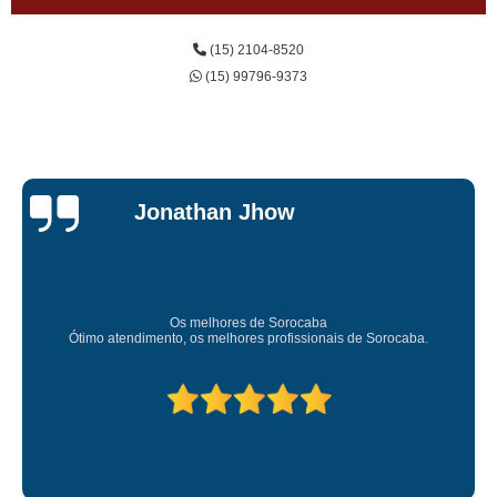
(15) 2104-8520
(15) 99796-9373
Jessica
Carvalho
Super recomendo!
Amei o atendimento. Preco super bom. Superou minhas expectativas.
Deixou o meu bem super arrumadinhooo recomendo!