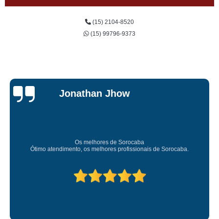
(15) 2104-8520
(15) 99796-9373
Jessica
Carvalho
Super recomendo!
Amei o atendimento. Preco super bom. Superou minhas expectativas.
Deixou o meu bem super arrumadinhooo recomendo!