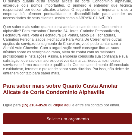
O serviço quanto custa amolar alicate de corte Condomínio alphaville,
enxergue dois pontos importantes. O primeiro é entender que técnica
responsável por deixar alicates afiados. O segundo ponto importante é se a
empresa irá oferecer pontualidade e disponibilidade para atender as
necessidades de seus clientes, assim como a ABRA'KI CHAVEIRO.
Quer saber mais sobre quanto custa amolar alicate de corte Condomínio
alphaville? Para encontrar Chaveiro 24 Horas, Carimbo Personalizado,
Fechadura Para Porta e Fechadura De Portas, Miolo De Fechaduras,
Carimbos Personalizados, Fechadura Para Porta De Correr, entre outras
opções de serviços do segmento de Chaveiros, você pode contar com a
Abra'ki Auto Chaveiro. Com a organização você consegue tirar as suas
dúvidas sobre os serviços do ramo, além de contar com os melhores
profissionais e instalações. Assim, a empresa conquista sua confiança e sua
satisfação, que são os maiores objetivos da marca. Executamos nossos
serviços de forma excelente e qualificada. Com um atendimento diferenciado
e cuidadoso, teremos o prazer de sanar suas dúvidas. Por isso, não deixe de
entrar em contato para saber mais.
Para saber mais sobre Quanto Custa Amolar
Alicate de Corte Condomínio Alphaville
Ligue para
(15) 2104-8520
ou
clique aqui
e entre em contato por email.
Solicite um orçamento