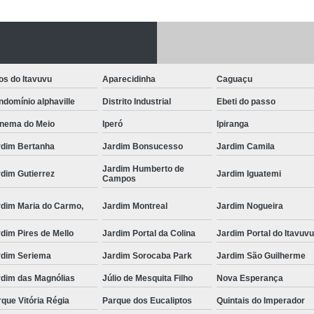
Fechadura Porta
Instalação de F
Instalação de Fe
os do Itavuvu
Aparecidinha
Caguaçu
Instalação de Fechad
domínio alphaville
Distrito Industrial
Ebeti do passo
Instalação de F
anema do Meio
Iperó
Ipiranga
Instalação de Fechadu
rdim Bertanha
Jardim Bonsucesso
Jardim Camila
Instalação de Fechad
Jardim Humberto de
dim Gutierrez
Jardim Iguatemi
Campos
Instalação de F
rdim Maria do Carmo,
Jardim Montreal
Jardim Nogueira
Instalação de Fechadura 
dim Pires de Mello
Jardim Portal da Colina
Jardim Portal do Itavuv
Instalação
rdim Seriema
Jardim Sorocaba Park
Jardim São Guilherme
Instalação de F
rdim das Magnólias
Júlio de Mesquita Filho
Nova Esperança
Instalação e Reparo de Fechad
que Vitória Régia
Parque dos Eucaliptos
Quintais do Imperador
Miolo da Fechadura
Miolo d