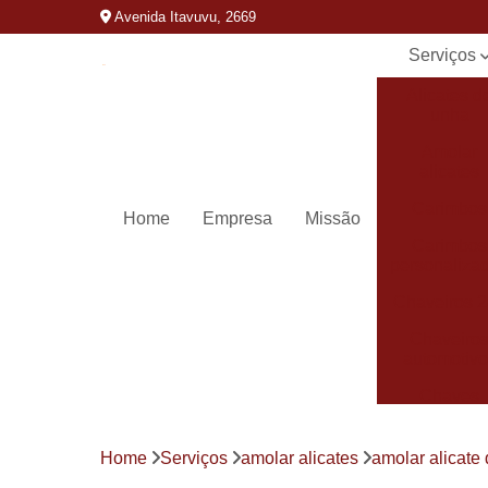
Avenida Itavuvu, 2669
Serviços
Alicates d
unha
Amolar
alicates
Carimbos
Home
Empresa
Missão
Carimbos
personaliza
Chaveiros 
Chaveiro
automotivo
Chaves
canivete
Chaves
Home
Serviços
amolar alicates
amolar alicate 
codificada