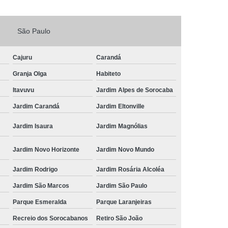
Fechadura Porta de Vidro
São Paulo
echadura Adicional Sorocaba
chadura com Segredo Sorocaba
Cajuru
Carandá
ura de Porta com Segredo Sorocaba
Granja Olga
Habiteto
echadura de Portas Sorocaba
Itavuvu
Jardim Alpes de Sorocaba
ra Digital Zona Norte de Sorocaba
Jardim Carandá
Jardim Eltonville
ura em Porta de Madeira Sorocaba
Jardim Isaura
Jardim Magnólias
echadura em Portão Sorocaba
Jardim Novo Horizonte
Jardim Novo Mundo
Portão Social Zona Norte de Sorocaba
u
Jardim Rodrigo
Jardim Rosária Alcoléa
 de Fechadura Sorocaba
Jardim São Marcos
Jardim São Paulo
echaduras em Portas Sorocaba
Parque Esmeralda
Parque Laranjeiras
ura de Portão Sorocaba
Fechadura Miolo
Recreio dos Sorocabanos
Retiro São João
e Fechadura
Miolo de Fechadura de Porta