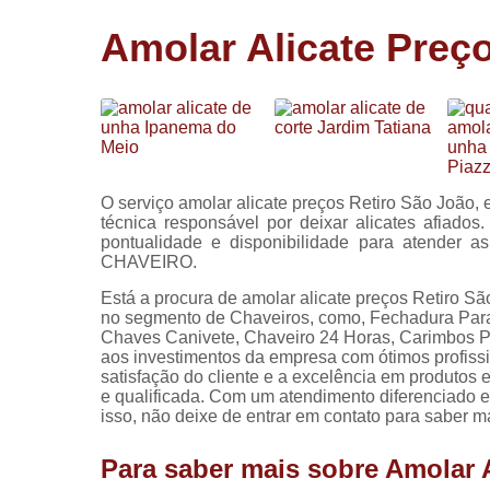
Cópia de
Amolar Alicate Preç
chaves
Fechadura 
portas
Instalação 
fechadura
Miolo de
O serviço amolar alicate preços Retiro São João, 
fechadura
técnica responsável por deixar alicates afiado
pontualidade e disponibilidade para atender 
Segredo d
CHAVEIRO.
fechadura
Está a procura de amolar alicate preços Retiro Sã
no segmento de Chaveiros, como, Fechadura Para
Chaves Canivete, Chaveiro 24 Horas, Carimbos Per
aos investimentos da empresa com ótimos profiss
satisfação do cliente e a excelência em produtos
e qualificada. Com um atendimento diferenciado e
isso, não deixe de entrar em contato para saber m
Para saber mais sobre Amolar 