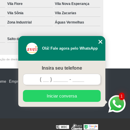
Vila Fiore
Vila Nova Esperança
e Madeira
Miolo de Fechadura de Portão
Vila Sônia
Vila Zacarias
e Alumínio
Miolo de Fechadura Tetra
Zona Industrial
Águas Vermelhas
Miolo Fechadura Manutenção
 de Vidro
Miolo para Fechadura
Salto de Pirapora
Sorocaba
Fechadura com Segredo Numérico
Olá! Fale agora pelo WhatsApp
egredo para Porta de Madeira
ação de direito autoral – artigo 184 do Código Penal –
Lei 9610/98 - Lei de
m Segredo
Fechadura de Segredo
Insira seu telefone
ra Segredo Porta
Segredo da Fechadura
ome
Empresa
Missão
Serviços
Contato
Mapa do site
 Fechadura
Troca de Segredo de Fechadura
e Segredo Fechadura
Iniciar conversa
1
W3C