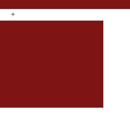
(15) 2104-8520
(15) 99796-9373
ate de Cortar Unha
Alicate de Corte de Unha
Alicate de Unha
Alicate de Unha 722
de Unha Postiça
Alicate de Unha Profissional
r Alicate
Amolar Alicate a Laser
 Alicate de Cutícula
Amolar Alicate de Unha
a na Hora
Amolar Alicate Delivery
Alicate na Hora
Amolar Alicate Perto de Mim
 Afiar Alicates
Carimbo Cnpj em Sorocaba
rocaba
Carimbo com Datador Sorocaba
Carimbo de Enfermagem em Sorocaba
 Zona Norte de Sorocaba