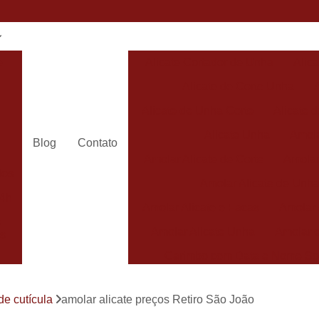
e
Alicate Cortador de Unha
Alic
Alicate de Corte Unha
Alicate de Unha Corte
Alicate 
Alicate Unha
Amola
Blog
Contato
Amolar Alicate de Corte
Amolar
dos
Amolar Alicate de Unh
24h
Amolar Alicate e Facas
Amolar 
s
Amolar Alicate Unha
Amolar e
s
Carimbo com Data e Nome So
Carimbo com Nome Sorocaba
de cutícula
amolar alicate preços Retiro São João
Carimbo na
s