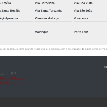
a Amélia
Vila Barcelona
Vila Boa Vista
Miolo de Fechadura de Porta d
a Santa Rosália
Vila Santa Terezinha
Vila São João
Miolo de Fechadura Porta d
lágio Ipanema
Vivendas do Lago
Vossoroca
Miolo Fechadura
Miolo Fechadura Porta
Mairinque
Porto Feliz
Fechadura com Segredo
Fechadura com S
rcial ou total, mesmo citando nossos links, é proibida sem a autorização do autor. Crime de viol
Fechadura de Porta co
Fechadura Segredo
Fechadu
H
Segredo de Fechadura
Segredo
caba - SP
88-8888
(15)
Troca d
iro@gmail.com