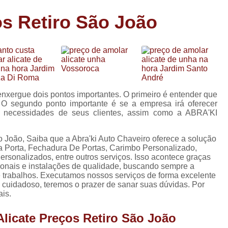
Carimbo Person
os Retiro São João
Carimbo Personalizado Grand
de
Carimbo Profissional Perso
Carimbos para Professores Sor
de
s
Carimbo Datador Personali
Carimbo de Madeira Persona
enxergue dois pontos importantes. O primeiro é entender que
s
s. O segundo ponto importante é se a empresa irá oferecer
Carimbo Madeira Personal
as necessidades de seus clientes, assim como a ABRA'KI
e
s
Carimbo para Tecido Per
o João, Saiba que a Abra'ki Auto Chaveiro oferece a solução
Carimbo Personalizado com S
 Porta, Fechadura De Portas, Carimbo Personalizado,
sonalizados, entre outros serviços. Isso acontece graças
Carimbo Redondo Personaliz
ionais e instalações de qualidade, buscando sempre a
 e trabalhos. Executamos nossos serviços de forma excelente
Chaveiro 24 Horas
 cuidadoso, teremos o prazer de sanar suas dúvidas. Por
ais.
Chaveiro 24 Horas Mais Pr
Chaveiro 24 Horas Próximo a
Alicate Preços Retiro São João