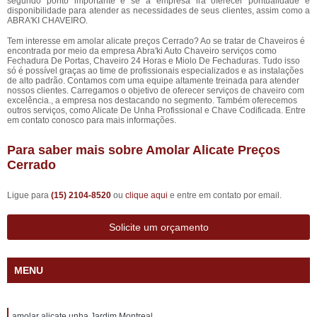
segundo ponto importante é se a empresa irá oferecer pontualidade e
disponibilidade para atender as necessidades de seus clientes, assim como a
ABRA'KI CHAVEIRO.
Tem interesse em amolar alicate preços Cerrado? Ao se tratar de Chaveiros é
encontrada por meio da empresa Abra'ki Auto Chaveiro serviços como
Fechadura De Portas, Chaveiro 24 Horas e Miolo De Fechaduras. Tudo isso
só é possível graças ao time de profissionais especializados e as instalações
de alto padrão. Contamos com uma equipe altamente treinada para atender
nossos clientes. Carregamos o objetivo de oferecer serviços de chaveiro com
excelência., a empresa nos destacando no segmento. Também oferecemos
outros serviços, como Alicate De Unha Profissional e Chave Codificada. Entre
em contato conosco para mais informações.
Para saber mais sobre Amolar Alicate Preços
Cerrado
Ligue para
(15) 2104-8520
ou
clique aqui
e entre em contato por email.
Solicite um orçamento
MENU
amolar alicate unha Jardim Montreal