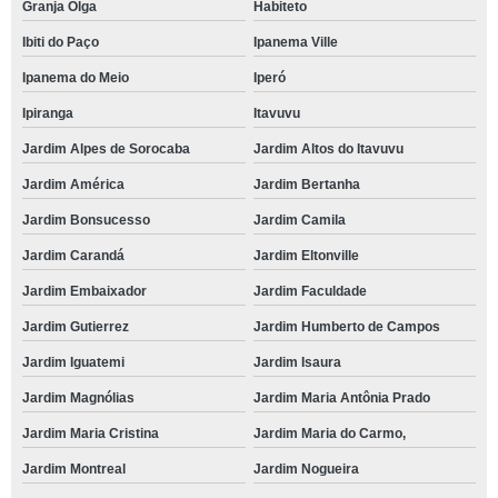
Granja Olga
Habiteto
Ibiti do Paço
Ipanema Ville
Ipanema do Meio
Iperó
Ipiranga
Itavuvu
Jardim Alpes de Sorocaba
Jardim Altos do Itavuvu
Jardim América
Jardim Bertanha
Jardim Bonsucesso
Jardim Camila
Jardim Carandá
Jardim Eltonville
Jardim Embaixador
Jardim Faculdade
Jardim Gutierrez
Jardim Humberto de Campos
Jardim Iguatemi
Jardim Isaura
Jardim Magnólias
Jardim Maria Antônia Prado
Jardim Maria Cristina
Jardim Maria do Carmo,
Jardim Montreal
Jardim Nogueira