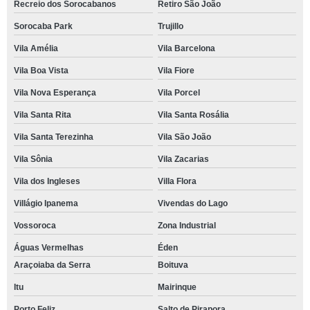
Recreio dos Sorocabanos
Retiro São João
Sorocaba Park
Trujillo
Vila Amélia
Vila Barcelona
Vila Boa Vista
Vila Fiore
Vila Nova Esperança
Vila Porcel
Vila Santa Rita
Vila Santa Rosália
Vila Santa Terezinha
Vila São João
Vila Sônia
Vila Zacarias
Vila dos Ingleses
Villa Flora
Villágio Ipanema
Vivendas do Lago
Vossoroca
Zona Industrial
Águas Vermelhas
Éden
Araçoiaba da Serra
Boituva
Itu
Mairinque
Porto Feliz
Salto de Pirapora