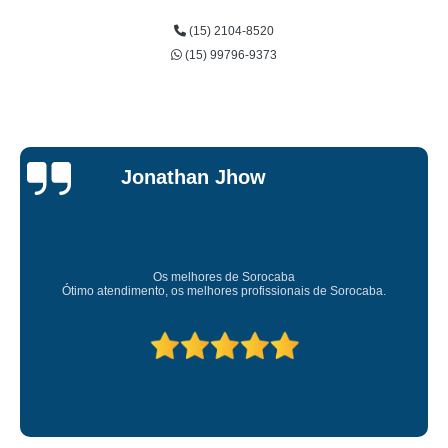
(15) 2104-8520
(15) 99796-9373
onathan Jhow
Os melhores de Sorocaba
Amei o atendime
mento, os melhores profissionais de Sorocaba.
Deixou 