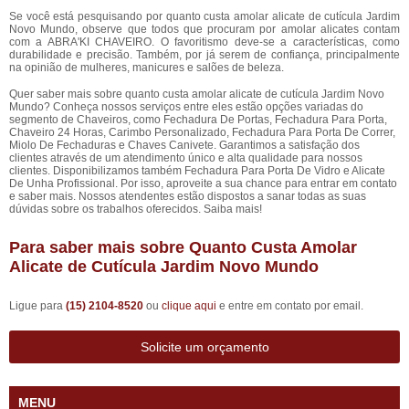
Se você está pesquisando por quanto custa amolar alicate de cutícula Jardim
Novo Mundo, observe que todos que procuram por amolar alicates contam
com a ABRA'KI CHAVEIRO. O favoritismo deve-se a características, como
durabilidade e precisão. Também, por já serem de confiança, principalmente
na opinião de mulheres, manicures e salões de beleza.
Quer saber mais sobre quanto custa amolar alicate de cutícula Jardim Novo
Mundo? Conheça nossos serviços entre eles estão opções variadas do
segmento de Chaveiros, como Fechadura De Portas, Fechadura Para Porta,
Chaveiro 24 Horas, Carimbo Personalizado, Fechadura Para Porta De Correr,
Miolo De Fechaduras e Chaves Canivete. Garantimos a satisfação dos
clientes através de um atendimento único e alta qualidade para nossos
clientes. Disponibilizamos também Fechadura Para Porta De Vidro e Alicate
De Unha Profissional. Por isso, aproveite a sua chance para entrar em contato
e saber mais. Nossos atendentes estão dispostos a sanar todas as suas
dúvidas sobre os trabalhos oferecidos. Saiba mais!
Para saber mais sobre Quanto Custa Amolar
Alicate de Cutícula Jardim Novo Mundo
Ligue para
(15) 2104-8520
ou
clique aqui
e entre em contato por email.
Solicite um orçamento
MENU