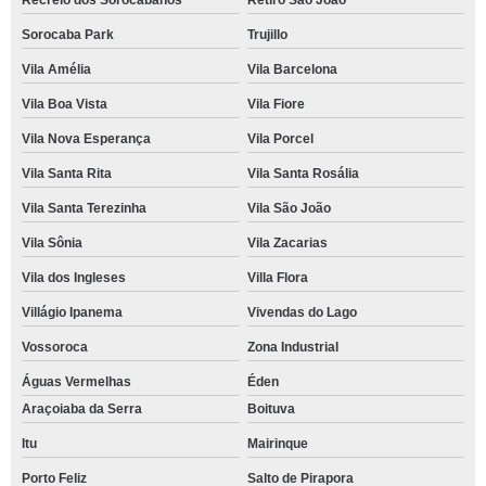
Recreio dos Sorocabanos
Retiro São João
Sorocaba Park
Trujillo
Vila Amélia
Vila Barcelona
Vila Boa Vista
Vila Fiore
Vila Nova Esperança
Vila Porcel
Vila Santa Rita
Vila Santa Rosália
Vila Santa Terezinha
Vila São João
Vila Sônia
Vila Zacarias
Vila dos Ingleses
Villa Flora
Villágio Ipanema
Vivendas do Lago
Vossoroca
Zona Industrial
Águas Vermelhas
Éden
Araçoiaba da Serra
Boituva
Itu
Mairinque
Porto Feliz
Salto de Pirapora