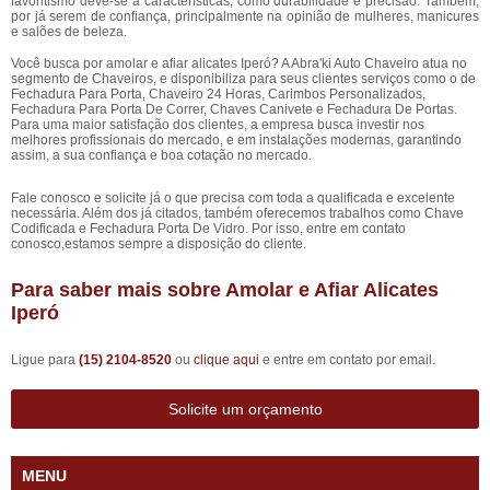
favoritismo deve-se a características, como durabilidade e precisão. Também,
por já serem de confiança, principalmente na opinião de mulheres, manicures
e salões de beleza.
Você busca por amolar e afiar alicates Iperó? A Abra'ki Auto Chaveiro atua no
segmento de Chaveiros, e disponibiliza para seus clientes serviços como o de
Fechadura Para Porta, Chaveiro 24 Horas, Carimbos Personalizados,
Fechadura Para Porta De Correr, Chaves Canivete e Fechadura De Portas.
Para uma maior satisfação dos clientes, a empresa busca investir nos
melhores profissionais do mercado, e em instalações modernas, garantindo
assim, a sua confiança e boa cotação no mercado.
Fale conosco e solicite já o que precisa com toda a qualificada e excelente
necessária. Além dos já citados, também oferecemos trabalhos como Chave
Codificada e Fechadura Porta De Vidro. Por isso, entre em contato
conosco,estamos sempre a disposição do cliente.
Para saber mais sobre Amolar e Afiar Alicates
Iperó
Ligue para
(15) 2104-8520
ou
clique aqui
e entre em contato por email.
Solicite um orçamento
MENU