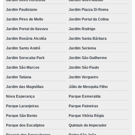
Jardim Novo Horizonte
Jardim Novo Mundo
Jardim Paulistano
Jardim Piazza Di Roma
Jardim Pires de Mello
Jardim Portal da Colina
Jardim Portal do Itavuvu
Jardim Rodrigo
Jardim Rosária Alcoléa
Jardim Santa Bárbara
Jardim Santo André
Jardim Seriema
Jardim Sorocaba Park
Jardim São Guilherme
Jardim São Marcos
Jardim São Paulo
Jardim Tatiana
Jardim Vergueiro
Jardim das Magnólias
Júlio de Mesquita Filho
Nova Esperança
Parque Esmeralda
Parque Laranjeiras
Parque Paineiras
Parque São Bento
Parque Vitória Régia
Parque dos Eucaliptos
Quintais do Imperador