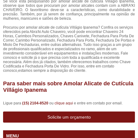
Se você está pesquisando por amolar alicate de cutícula Villágio Ipanema,
observe que todos que procuram por amolar alicates contam com a ABRA'KI
CHAVEIRO. O favoritismo deve-se a características, como durabilidade e
precisão. Também, por já serem de confiança, principalmente na opinião de
mulheres, manicures e salões de beleza.
Procurou por amolar alicate de cutícula Villágio Ipanema? Confira os serviços
oferecidos pela Abra'ki Auto Chaveiro, você pode encontrar Chaveiro 24
Horas, Carimbos Personalizados, Chaves Canivete, Fechadura Para Porta De
Correr, Carimbo Personalizado, Fechadura Para Porta, Fechadura De Portas e
Miolo De Fechaduras, entre outras alternativas. Tudo isso graças a um grupo
de profissionais qualificados e especializados no ramo, além de um
investimento considerável em equipamentos e instalações modernas. Fale
conosco e solicite já o que precisa com toda a qualificada e excelente
necessária. Além dos já citados, também oferecemos trabalhos como Chave
Codificada e Fechadura Porta De Vidro. Por isso, entre em contato
conosco,estamos sempre a disposição do cliente.
Para saber mais sobre Amolar Alicate de Cutícula
Villágio Ipanema
Ligue para
(15) 2104-8520
ou
clique aqui
e entre em contato por email.
Solicite um orçamento
MENU