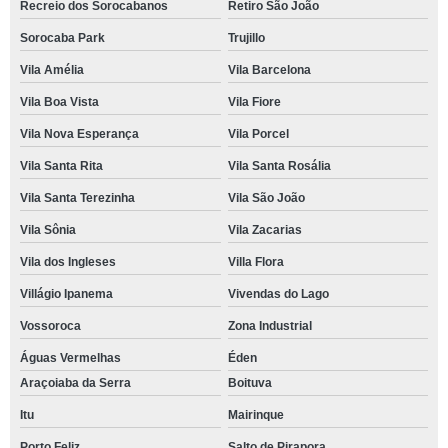
Recreio dos Sorocabanos
Retiro São João
Sorocaba Park
Trujillo
Vila Amélia
Vila Barcelona
Vila Boa Vista
Vila Fiore
Vila Nova Esperança
Vila Porcel
Vila Santa Rita
Vila Santa Rosália
Vila Santa Terezinha
Vila São João
Vila Sônia
Vila Zacarias
Vila dos Ingleses
Villa Flora
Villágio Ipanema
Vivendas do Lago
Vossoroca
Zona Industrial
Águas Vermelhas
Éden
Araçoiaba da Serra
Boituva
Itu
Mairinque
Porto Feliz
Salto de Pirapora