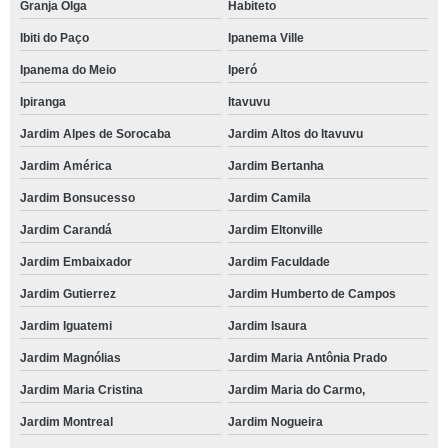
Granja Olga
Habiteto
Ibiti do Paço
Ipanema Ville
Ipanema do Meio
Iperó
Ipiranga
Itavuvu
Jardim Alpes de Sorocaba
Jardim Altos do Itavuvu
Jardim América
Jardim Bertanha
Jardim Bonsucesso
Jardim Camila
Jardim Carandá
Jardim Eltonville
Jardim Embaixador
Jardim Faculdade
Jardim Gutierrez
Jardim Humberto de Campos
Jardim Iguatemi
Jardim Isaura
Jardim Magnólias
Jardim Maria Antônia Prado
Jardim Maria Cristina
Jardim Maria do Carmo,
Jardim Montreal
Jardim Nogueira