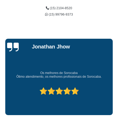
(15) 2104-8520
(15) 99796-9373
Jessica
Carvalho
Super recomendo!
Amei o atendimento. Preco super bom. Superou minhas expec
.
Deixou o meu bem super arrumadinhooo recomendo!