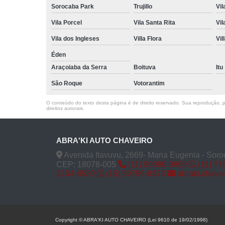
Sorocaba Park
Trujillo
Vil
Vila Porcel
Vila Santa Rita
Vil
Vila dos Ingleses
Villa Flora
Vil
Éden
Araçoiaba da Serra
Boituva
Itu
São Roque
Votorantim
O conteúdo do texto desta página é de direito reservado. Sua reprodução, pa
direitos autorais
.
ABRA'KI AUTO CHAVEIRO
Avenida Itavuvu, 2669- Maria Eugenia - Soro
CEP: 18078-005
(11) 99999-9999
(11) 77
2104-8520
(15) 99796-9373
abraki.chave
Copyright © ABRA'KI AUTO CHAVEIRO (Lei 9610 de 19/02/1998)