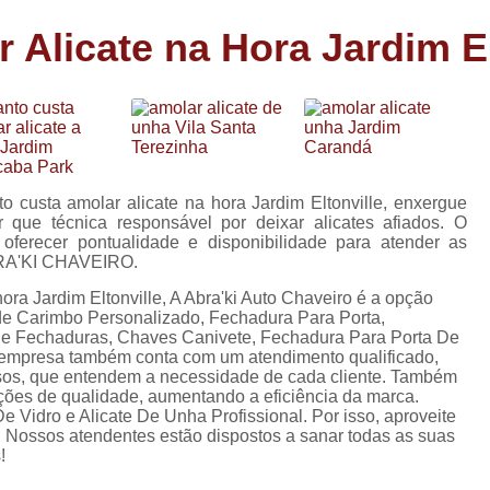
Carimbo Person
Alicate na Hora Jardim El
Carimbo Personalizado Grand
de
Carimbo Profissional Perso
Carimbos para Professores Sor
de
s
Carimbo Datador Personali
Carimbo de Madeira Persona
o custa amolar alicate na hora Jardim Eltonville, enxergue
s
r que técnica responsável por deixar alicates afiados. O
Carimbo Madeira Personal
ferecer pontualidade e disponibilidade para atender as
e
BRA'KI CHAVEIRO.
s
Carimbo para Tecido Per
ra Jardim Eltonville, A Abra'ki Auto Chaveiro é a opção
Carimbo Personalizado com S
o de Carimbo Personalizado, Fechadura Para Porta,
De Fechaduras, Chaves Canivete, Fechadura Para Porta De
Carimbo Redondo Personaliz
 empresa também conta com um atendimento qualificado,
osos, que entendem a necessidade de cada cliente. Também
Chaveiro 24 Horas
ações de qualidade, aumentando a eficiência da marca.
Vidro e Alicate De Unha Profissional. Por isso, aproveite
Chaveiro 24 Horas Mais Pr
. Nossos atendentes estão dispostos a sanar todas as suas
!
Chaveiro 24 Horas Próximo a