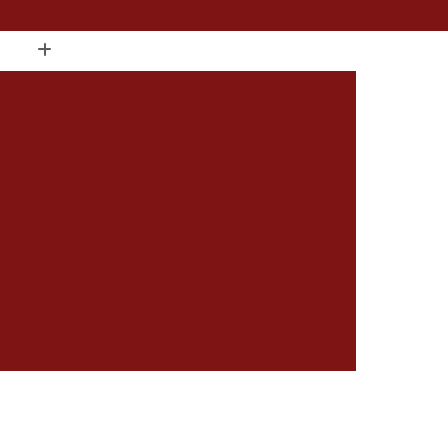
(15) 2104-8520
(15) 99796-9373
ate de Cortar Unha
Alicate de Corte de Unha
Alicate de Unha
Alicate de Unha 722
de Unha Postiça
Alicate de Unha Profissional
r Alicate
Amolar Alicate a Laser
 Alicate de Cutícula
Amolar Alicate de Unha
a na Hora
Amolar Alicate Delivery
Alicate na Hora
Amolar Alicate Perto de Mim
 Afiar Alicates
Carimbo Cnpj em Sorocaba
rocaba
Carimbo com Datador Sorocaba
Carimbo de Enfermagem em Sorocaba
 Zona Norte de Sorocaba