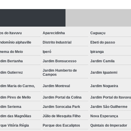
Fechadura Porta
Instalação de F
Instalação de Fe
os do Itavuvu
Aparecidinha
Caguaçu
Instalação de Fechad
domínio alphaville
Distrito Industrial
Ebeti do passo
Instalação de F
anema do Meio
Iperó
Ipiranga
Instalação de Fechadu
rdim Bertanha
Jardim Bonsucesso
Jardim Camila
Instalação de Fechad
Jardim Humberto de
dim Gutierrez
Jardim Iguatemi
Campos
Instalação de F
rdim Maria do Carmo,
Jardim Montreal
Jardim Nogueira
Instalação de Fechadura 
dim Pires de Mello
Jardim Portal da Colina
Jardim Portal do Itavuv
Instalação
rdim Seriema
Jardim Sorocaba Park
Jardim São Guilherme
Instalação de F
rdim das Magnólias
Júlio de Mesquita Filho
Nova Esperança
Instalação e Reparo de Fechad
que Vitória Régia
Parque dos Eucaliptos
Quintais do Imperador
Miolo da Fechadura
Miolo d