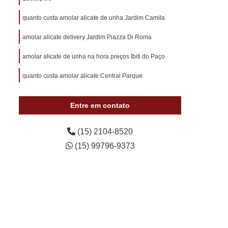
otivo 24 Horas
Chaveiro de Carros 24 Horas
quanto custa amolar alicate de unha Jardim Camila
 Sorocaba
Chaveiro Auto 24 Horas Sorocaba
amolar alicate delivery Jardim Piazza Di Roma
 24 Horas Zona Norte de Sorocaba
utomotivo 24h Sorocaba
amolar alicate de unha na hora preços Ibiti do Paço
ivo Chave Codificada Sorocaba
quanto custa amolar alicate Central Parque
vo Chaves Codificadas Sorocaba
Entre em contato
otivo de Carro em Sorocaba
tivo e Residencial Sorocaba
(15) 2104-8520
im Sorocaba
Chaveiro Automotivo Sorocaba
(15) 99796-9373
 Norte de Sorocaba
Canivete Chave
 Canivete
Chave Canivete Codificada
Carro
Chave Canivete para Moto
ve de Canivete
Chave de Carros Canivete