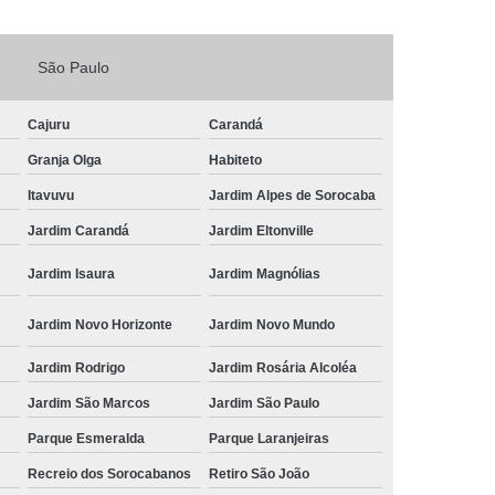
Fechadura Porta de Vidro
São Paulo
echadura Adicional Sorocaba
chadura com Segredo Sorocaba
Cajuru
Carandá
ura de Porta com Segredo Sorocaba
Granja Olga
Habiteto
echadura de Portas Sorocaba
Itavuvu
Jardim Alpes de Sorocaba
ra Digital Zona Norte de Sorocaba
Jardim Carandá
Jardim Eltonville
ura em Porta de Madeira Sorocaba
Jardim Isaura
Jardim Magnólias
echadura em Portão Sorocaba
Jardim Novo Horizonte
Jardim Novo Mundo
Portão Social Zona Norte de Sorocaba
u
Jardim Rodrigo
Jardim Rosária Alcoléa
 de Fechadura Sorocaba
Jardim São Marcos
Jardim São Paulo
echaduras em Portas Sorocaba
Parque Esmeralda
Parque Laranjeiras
ura de Portão Sorocaba
Fechadura Miolo
Recreio dos Sorocabanos
Retiro São João
e Fechadura
Miolo de Fechadura de Porta