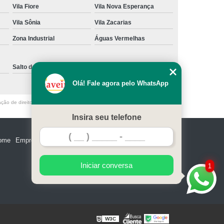
Vila Fiore
Vila Nova Esperança
e Madeira
Miolo de Fechadura de Portão
Vila Sônia
Vila Zacarias
e Alumínio
Miolo de Fechadura Tetra
Zona Industrial
Águas Vermelhas
Miolo Fechadura Manutenção
 de Vidro
Miolo para Fechadura
Salto de Pirapora
Sorocaba
Fechadura com Segredo Numérico
Olá! Fale agora pelo WhatsApp
egredo para Porta de Madeira
ação de direito autoral – artigo 184 do Código Penal –
Lei 9610/98 - Lei de
m Segredo
Fechadura de Segredo
Insira seu telefone
ra Segredo Porta
Segredo da Fechadura
ome
Empresa
Missão
Serviços
Contato
Mapa do site
 Fechadura
Troca de Segredo de Fechadura
e Segredo Fechadura
Iniciar conversa
1
W3C