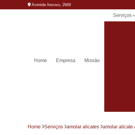
Avenida Itavuvu, 2669
Serviços
Alicates d
unha
Amolar
alicates
Carimbos
Home
Empresa
Missão
Carimbos
personaliza
Chaveiros 
Chaveiro
automotivo
Chaves
canivete
Chaves
Home
Serviços
amolar alicates
amolar alicate 
codificada