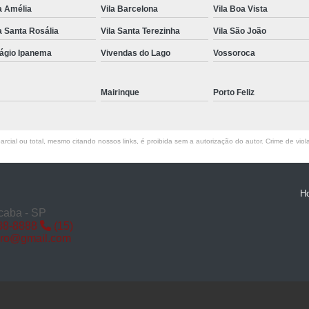
a Amélia
Vila Barcelona
Vila Boa Vista
Miolo de Fechadura de Porta d
a Santa Rosália
Vila Santa Terezinha
Vila São João
Miolo de Fechadura Porta d
lágio Ipanema
Vivendas do Lago
Vossoroca
Miolo Fechadura
Miolo Fechadura Porta
Mairinque
Porto Feliz
Fechadura com Segredo
Fechadura com S
rcial ou total, mesmo citando nossos links, é proibida sem a autorização do autor. Crime de viol
Fechadura de Porta co
Fechadura Segredo
Fechadu
H
Segredo de Fechadura
Segredo
caba - SP
88-8888
(15)
Troca d
iro@gmail.com