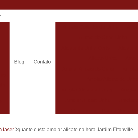
e
Alicate Cortador de Unha
Alic
Alicate de Corte Unha
Alicate de Unha Corte
Alicate 
Alicate Unha
Amola
Blog
Contato
Amolar Alicate de Corte
Amolar
dos
Amolar Alicate de Unh
24h
Amolar Alicate e Facas
Amolar 
s
Amolar Alicate Unha
Amolar e
s
Carimbo com Data e Nome So
Carimbo com Nome Sorocaba
a laser
quanto custa amolar alicate na hora Jardim Eltonville
Carimbo na
s