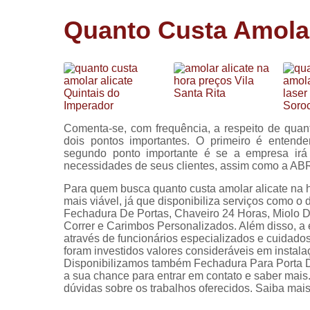
Cópia de
Quanto Custa Amolar 
chaves
Fechadura 
portas
Instalação 
fechadura
Miolo de
Comenta-se, com frequência, a respeito de quant
fechadura
dois pontos importantes. O primeiro é entende
segundo ponto importante é se a empresa irá o
Segredo d
necessidades de seus clientes, assim como a A
fechadura
Para quem busca quanto custa amolar alicate na ho
mais viável, já que disponibiliza serviços como 
Fechadura De Portas, Chaveiro 24 Horas, Miolo 
Correr e Carimbos Personalizados. Além disso, a
através de funcionários especializados e cuidad
foram investidos valores consideráveis em instal
Disponibilizamos também Fechadura Para Porta De 
a sua chance para entrar em contato e saber mais
dúvidas sobre os trabalhos oferecidos. Saiba mais