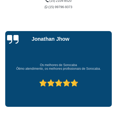
(15) 2104-8520
(15) 99796-9373
Jessica
Carvalho
Super recomendo!
Amei o atendimento. Preco super bom. Superou minhas expectativas.
Deixou o meu bem super arrumadinhooo recomendo!