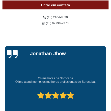
Entre em contato
(15) 2104-8520
(15) 99796-9373
Jessica
Carvalho
Super recomendo!
Amei o atendimento. Preco super bom. Superou m
 de Sorocaba.
Deixou o meu bem super arrumadinhooo