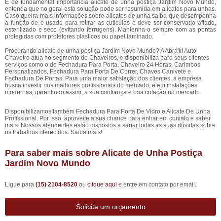
É de fundamental importância alicate de unha postiça Jardim Novo Mundo,
entenda que no geral esta solução pode ser resumida em alicates para unhas.
Caso queira mais informações sobre alicates de unha saiba que desempenha
a função de é usado para retirar as cutículas e deve ser conservado afiado,
esterilizado e seco (evitando ferrugens). Mantenha-o sempre com as pontas
protegidas com protetores plásticos ou papel laminado.
Procurando alicate de unha postiça Jardim Novo Mundo? A Abra'ki Auto
Chaveiro atua no segmento de Chaveiros, e disponibiliza para seus clientes
serviços como o de Fechadura Para Porta, Chaveiro 24 Horas, Carimbos
Personalizados, Fechadura Para Porta De Correr, Chaves Canivete e
Fechadura De Portas. Para uma maior satisfação dos clientes, a empresa
busca investir nos melhores profissionais do mercado, e em instalações
modernas, garantindo assim, a sua confiança e boa cotação no mercado.
Disponibilizamos também Fechadura Para Porta De Vidro e Alicate De Unha
Profissional. Por isso, aproveite a sua chance para entrar em contato e saber
mais. Nossos atendentes estão dispostos a sanar todas as suas dúvidas sobre
os trabalhos oferecidos. Saiba mais!
Para saber mais sobre Alicate de Unha Postiça
Jardim Novo Mundo
Ligue para
(15) 2104-8520
ou
clique aqui
e entre em contato por email.
Solicite um orçamento