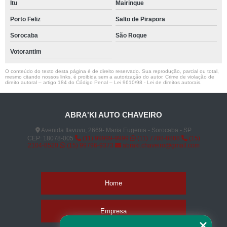
Itu
Mairinque
Porto Feliz
Salto de Pirapora
Sorocaba
São Roque
Votorantim
O conteúdo do texto desta página é de direito reservado. Sua reprodução, parcial ou total,
mesmo citando nossos links, é proibida sem a autorização do autor. Crime de violação de
direito autoral – artigo 184 do Código Penal –
Lei 9610/98 - Lei de direitos autorais
.
ABRA'KI AUTO CHAVEIRO
Avenida Itavuvu, 2669- Maria Eugenia - Sorocaba - SP
CEP: 18078-005
(11) 99999-9999
(11) 7788-8888
(15)
2104-8520
(15) 99796-9373
abraki.chaveiro@gmail.com
Home
Empresa