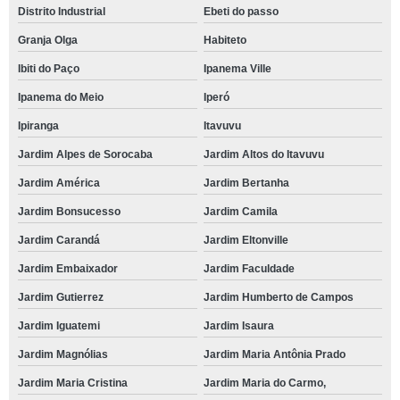
Distrito Industrial
Ebeti do passo
Granja Olga
Habiteto
Ibiti do Paço
Ipanema Ville
Ipanema do Meio
Iperó
Ipiranga
Itavuvu
Jardim Alpes de Sorocaba
Jardim Altos do Itavuvu
Jardim América
Jardim Bertanha
Jardim Bonsucesso
Jardim Camila
Jardim Carandá
Jardim Eltonville
Jardim Embaixador
Jardim Faculdade
Jardim Gutierrez
Jardim Humberto de Campos
Jardim Iguatemi
Jardim Isaura
Jardim Magnólias
Jardim Maria Antônia Prado
Jardim Maria Cristina
Jardim Maria do Carmo,