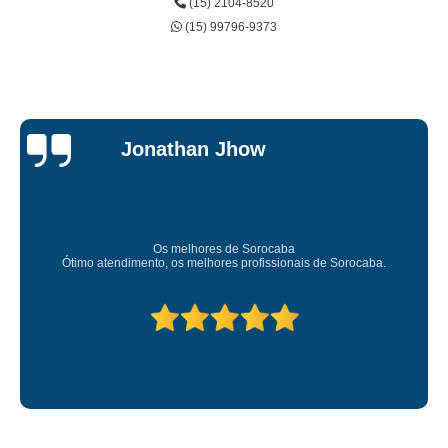
(15) 2104-8520
(15) 99796-9373
Jessica
Carvalho
Super recomendo!
Amei o atendimento. Preco super bom. Superou minhas expectativas.
Deixou o meu bem super arrumadinhooo recomendo!