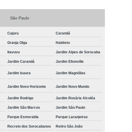
Fechadura Porta de Vidro
São Paulo
echadura Adicional Sorocaba
chadura com Segredo Sorocaba
Cajuru
Carandá
ura de Porta com Segredo Sorocaba
Granja Olga
Habiteto
echadura de Portas Sorocaba
Itavuvu
Jardim Alpes de Sorocaba
ra Digital Zona Norte de Sorocaba
Jardim Carandá
Jardim Eltonville
ura em Porta de Madeira Sorocaba
Jardim Isaura
Jardim Magnólias
echadura em Portão Sorocaba
Jardim Novo Horizonte
Jardim Novo Mundo
Portão Social Zona Norte de Sorocaba
u
Jardim Rodrigo
Jardim Rosária Alcoléa
 de Fechadura Sorocaba
Jardim São Marcos
Jardim São Paulo
echaduras em Portas Sorocaba
Parque Esmeralda
Parque Laranjeiras
ura de Portão Sorocaba
Fechadura Miolo
Recreio dos Sorocabanos
Retiro São João
e Fechadura
Miolo de Fechadura de Porta