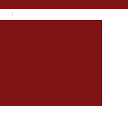
(15) 2104-8520
(15) 99796-9373
ate de Cortar Unha
Alicate de Corte de Unha
Alicate de Unha
Alicate de Unha 722
de Unha Postiça
Alicate de Unha Profissional
r Alicate
Amolar Alicate a Laser
 Alicate de Cutícula
Amolar Alicate de Unha
a na Hora
Amolar Alicate Delivery
Alicate na Hora
Amolar Alicate Perto de Mim
 Afiar Alicates
Carimbo Cnpj em Sorocaba
rocaba
Carimbo com Datador Sorocaba
Carimbo de Enfermagem em Sorocaba
 Zona Norte de Sorocaba