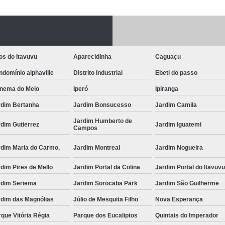
Fechadura Porta
Instalação de F
Instalação de Fe
os do Itavuvu
Aparecidinha
Caguaçu
Instalação de Fechad
domínio alphaville
Distrito Industrial
Ebeti do passo
Instalação de F
anema do Meio
Iperó
Ipiranga
Instalação de Fechadu
rdim Bertanha
Jardim Bonsucesso
Jardim Camila
Instalação de Fechad
Jardim Humberto de
dim Gutierrez
Jardim Iguatemi
Campos
Instalação de F
rdim Maria do Carmo,
Jardim Montreal
Jardim Nogueira
Instalação de Fechadura 
dim Pires de Mello
Jardim Portal da Colina
Jardim Portal do Itavuv
Instalação
rdim Seriema
Jardim Sorocaba Park
Jardim São Guilherme
Instalação de F
rdim das Magnólias
Júlio de Mesquita Filho
Nova Esperança
Instalação e Reparo de Fechad
que Vitória Régia
Parque dos Eucaliptos
Quintais do Imperador
Miolo da Fechadura
Miolo d