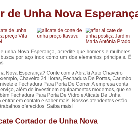
Carimbo Person
dor de Unha Nova Esperanç
Carimbo Personalizado Grand
de
Carimbo Profissional Perso
Carimbos para Professores Sor
de
s
Carimbo Datador Personali
r de unha Nova Esperança, acredite que homens e mulheres,
Carimbo de Madeira Persona
e busca por aço inox como um dos elementos principais. É
s
as.
Carimbo Madeira Personal
e
unha Nova Esperança? Conte com a Abra'ki Auto Chaveiro
s
Carimbo para Tecido Per
r exemplo, Chaveiro 24 Horas, Fechadura De Portas, Carimbo
ivete e Fechadura Para Porta De Correr. A empresa conta
Carimbo Personalizado com S
 serviço, além de investir em equipamentos modernos, que se
mbém Fechadura Para Porta De Vidro e Alicate De Unha
Carimbo Redondo Personaliz
ra entrar em contato e saber mais. Nossos atendentes estão
trabalhos oferecidos. Saiba mais!
Chaveiro 24 Horas
icate Cortador de Unha Nova
Chaveiro 24 Horas Mais Pr
Chaveiro 24 Horas Próximo a