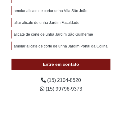
otivo 24 Horas
Chaveiro de Carros 24 Horas
amolar alicate de cortar unha Vila São João
 Sorocaba
Chaveiro Auto 24 Horas Sorocaba
afiar alicate de unha Jardim Faculdade
 24 Horas Zona Norte de Sorocaba
utomotivo 24h Sorocaba
alicate de corte de unha Jardim São Guilherme
ivo Chave Codificada Sorocaba
amolar alicate de corte de unha Jardim Portal da Colina
vo Chaves Codificadas Sorocaba
Entre em contato
otivo de Carro em Sorocaba
tivo e Residencial Sorocaba
(15) 2104-8520
im Sorocaba
Chaveiro Automotivo Sorocaba
(15) 99796-9373
 Norte de Sorocaba
Canivete Chave
 Canivete
Chave Canivete Codificada
Carro
Chave Canivete para Moto
ve de Canivete
Chave de Carros Canivete