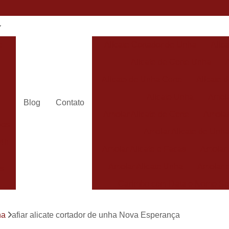
e
Alicate Cortador de Unha
Alic
Alicate de Corte Unha
Alicate de Unha Corte
Alicate 
Alicate Unha
Amola
Blog
Contato
Amolar Alicate de Corte
Amolar
dos
Amolar Alicate de Unh
24h
Amolar Alicate e Facas
Amolar 
s
Amolar Alicate Unha
Amolar e
s
Carimbo com Data e Nome So
Carimbo com Nome Sorocaba
ha
afiar alicate cortador de unha Nova Esperança
Carimbo na
s