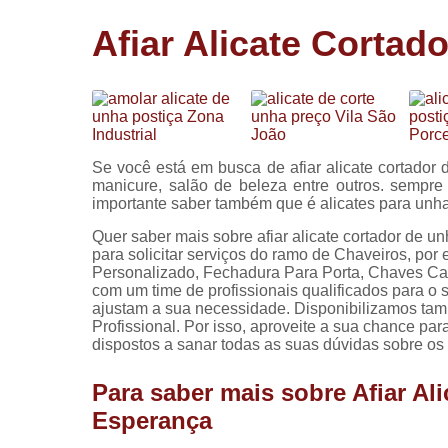
Cópia de
Afiar Alicate Corta
chaves
Fechadura 
portas
Instalação 
fechadura
Se você está em busca de afiar alicate cortado
Miolo de
manicure, salão de beleza entre outros. sempr
fechadura
importante saber também que é alicates para unh
Segredo d
Quer saber mais sobre afiar alicate cortador de 
fechadura
para solicitar serviços do ramo de Chaveiros, po
Personalizado, Fechadura Para Porta, Chaves Can
com um time de profissionais qualificados para o
ajustam a sua necessidade. Disponibilizamos ta
Profissional. Por isso, aproveite a sua chance pa
dispostos a sanar todas as suas dúvidas sobre os 
Para saber mais sobre Afiar Al
Esperança