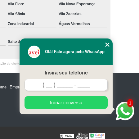
Vila Fiore
Vila Nova Esperança
e Madeira
Miolo de Fechadura de Portão
Vila Sônia
Vila Zacarias
e Alumínio
Miolo de Fechadura Tetra
Zona Industrial
Águas Vermelhas
Miolo Fechadura Manutenção
 de Vidro
Miolo para Fechadura
Salto de Pirapora
Sorocaba
Fechadura com Segredo Numérico
Olá! Fale agora pelo WhatsApp
egredo para Porta de Madeira
ação de direito autoral – artigo 184 do Código Penal –
Lei 9610/98 - Lei de
m Segredo
Fechadura de Segredo
Insira seu telefone
ra Segredo Porta
Segredo da Fechadura
ome
Empresa
Missão
Serviços
Contato
Mapa do site
 Fechadura
Troca de Segredo de Fechadura
e Segredo Fechadura
Iniciar conversa
1
W3C