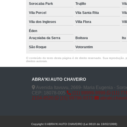
Sorocaba Park
Trujillo
Vil
Vila Porcel
Vila Santa Rita
Vil
Vila dos Ingleses
Villa Flora
Vil
Éden
Araçoiaba da Serra
Boituva
Itu
São Roque
Votorantim
O conteúdo do texto desta página é de direito reservado. Sua reprodução, pa
direitos autorais
.
ABRA'KI AUTO CHAVEIRO
Avenida Itavuvu, 2669- Maria Eugenia - Soro
CEP: 18078-005
(11) 99999-9999
(11) 77
2104-8520
(15) 99796-9373
abraki.chave
Copyright © ABRA'KI AUTO CHAVEIRO (Lei 9610 de 19/02/1998)