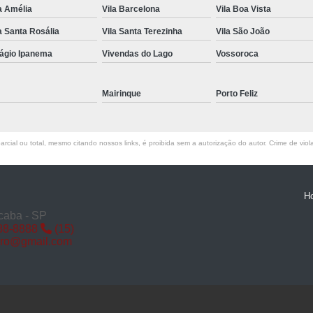
a Amélia
Vila Barcelona
Vila Boa Vista
Miolo de Fechadura de Porta d
a Santa Rosália
Vila Santa Terezinha
Vila São João
Miolo de Fechadura Porta d
lágio Ipanema
Vivendas do Lago
Vossoroca
Miolo Fechadura
Miolo Fechadura Porta
Mairinque
Porto Feliz
Fechadura com Segredo
Fechadura com S
rcial ou total, mesmo citando nossos links, é proibida sem a autorização do autor. Crime de viol
Fechadura de Porta co
Fechadura Segredo
Fechadu
H
Segredo de Fechadura
Segredo
caba - SP
88-8888
(15)
Troca d
iro@gmail.com