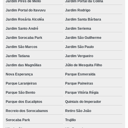
Jardim Pires de Mello
Jardim Portal da Colina
Jardim Portal do Itavuvu
Jardim Rodrigo
Jardim Rosária Alcoléa
Jardim Santa Bárbara
Jardim Santo André
Jardim Seriema
Jardim Sorocaba Park
Jardim São Guilherme
Jardim São Marcos
Jardim São Paulo
Jardim Tatiana
Jardim Vergueiro
Jardim das Magnólias
Júlio de Mesquita Filho
Nova Esperança
Parque Esmeralda
Parque Laranjeiras
Parque Paineiras
Parque São Bento
Parque Vitória Régia
Parque dos Eucaliptos
Quintais do Imperador
Recreio dos Sorocabanos
Retiro São João
Sorocaba Park
Trujillo