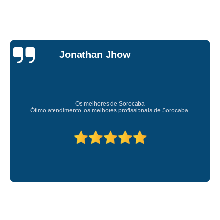
Je
n Jhow
Car
Sup
res de Sorocaba
Amei o atendimento. Preco s
lhores profissionais de Sorocaba.
Deixou o meu bem s