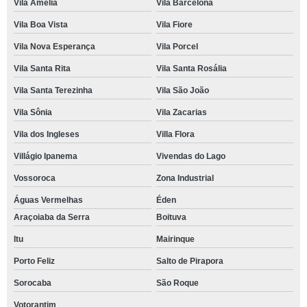
Vila Amélia
Vila Barcelona
Vila Boa Vista
Vila Fiore
Vila Nova Esperança
Vila Porcel
Vila Santa Rita
Vila Santa Rosália
Vila Santa Terezinha
Vila São João
Vila Sônia
Vila Zacarias
Vila dos Ingleses
Villa Flora
Villágio Ipanema
Vivendas do Lago
Vossoroca
Zona Industrial
Águas Vermelhas
Éden
Araçoiaba da Serra
Boituva
Itu
Mairinque
Porto Feliz
Salto de Pirapora
Sorocaba
São Roque
Votorantim