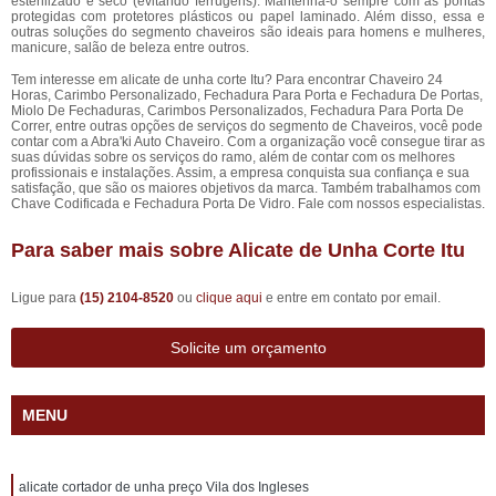
esterilizado e seco (evitando ferrugens). Mantenha-o sempre com as pontas
protegidas com protetores plásticos ou papel laminado. Além disso, essa e
outras soluções do segmento chaveiros são ideais para homens e mulheres,
manicure, salão de beleza entre outros.
Tem interesse em alicate de unha corte Itu? Para encontrar Chaveiro 24
Horas, Carimbo Personalizado, Fechadura Para Porta e Fechadura De Portas,
Miolo De Fechaduras, Carimbos Personalizados, Fechadura Para Porta De
Correr, entre outras opções de serviços do segmento de Chaveiros, você pode
contar com a Abra'ki Auto Chaveiro. Com a organização você consegue tirar as
suas dúvidas sobre os serviços do ramo, além de contar com os melhores
profissionais e instalações. Assim, a empresa conquista sua confiança e sua
satisfação, que são os maiores objetivos da marca. Também trabalhamos com
Chave Codificada e Fechadura Porta De Vidro. Fale com nossos especialistas.
Para saber mais sobre Alicate de Unha Corte Itu
Ligue para
(15) 2104-8520
ou
clique aqui
e entre em contato por email.
Solicite um orçamento
MENU
alicate cortador de unha preço Vila dos Ingleses