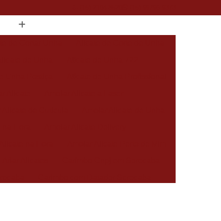
(15) 2104-8520
(15) 99796-9373
ate de Cortar Unha
Alicate de Corte de Unha
Alicate de Unha
Alicate de Unha 722
de Unha Postiça
Alicate de Unha Profissional
r Alicate
Amolar Alicate a Laser
 Alicate de Cutícula
Amolar Alicate de Unha
a na Hora
Amolar Alicate Delivery
Alicate na Hora
Amolar Alicate Perto de Mim
 Afiar Alicates
Carimbo Cnpj em Sorocaba
rocaba
Carimbo com Datador Sorocaba
Carimbo de Enfermagem em Sorocaba
 Zona Norte de Sorocaba