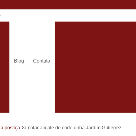
e
Alicate Cortador de Unha
Alic
Alicate de Corte Unha
Alicate de Unha Corte
Alicate 
Alicate Unha
Amola
Blog
Contato
Amolar Alicate de Corte
Amolar
dos
Amolar Alicate de Unh
24h
Amolar Alicate e Facas
Amolar 
s
Amolar Alicate Unha
Amolar e
s
Carimbo com Data e Nome So
Carimbo com Nome Sorocaba
ha postiça
amolar alicate de corte unha Jardim Gutierrez
Carimbo na
s