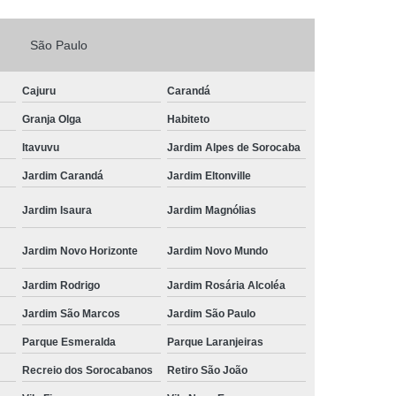
Fechadura Porta de Vidro
São Paulo
echadura Adicional Sorocaba
chadura com Segredo Sorocaba
Cajuru
Carandá
ura de Porta com Segredo Sorocaba
Granja Olga
Habiteto
echadura de Portas Sorocaba
Itavuvu
Jardim Alpes de Sorocaba
ra Digital Zona Norte de Sorocaba
Jardim Carandá
Jardim Eltonville
ura em Porta de Madeira Sorocaba
Jardim Isaura
Jardim Magnólias
echadura em Portão Sorocaba
Jardim Novo Horizonte
Jardim Novo Mundo
Portão Social Zona Norte de Sorocaba
u
Jardim Rodrigo
Jardim Rosária Alcoléa
 de Fechadura Sorocaba
Jardim São Marcos
Jardim São Paulo
echaduras em Portas Sorocaba
Parque Esmeralda
Parque Laranjeiras
ura de Portão Sorocaba
Fechadura Miolo
Recreio dos Sorocabanos
Retiro São João
e Fechadura
Miolo de Fechadura de Porta