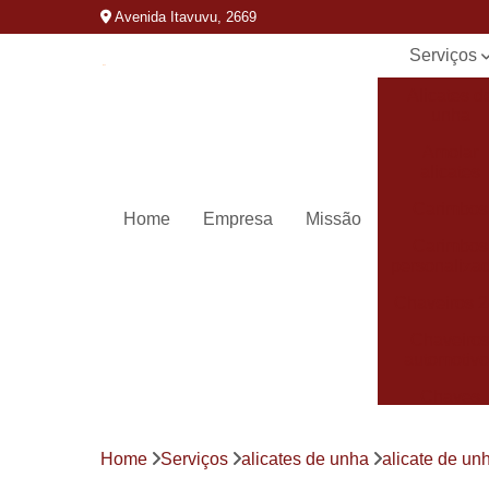
Avenida Itavuvu, 2669
Serviços
Alicates d
unha
Amolar
alicates
Carimbos
Home
Empresa
Missão
Carimbos
personaliza
Chaveiros 
Chaveiro
automotivo
Chaves
canivete
Chaves
Home
Serviços
alicates de unha
alicate de un
codificada