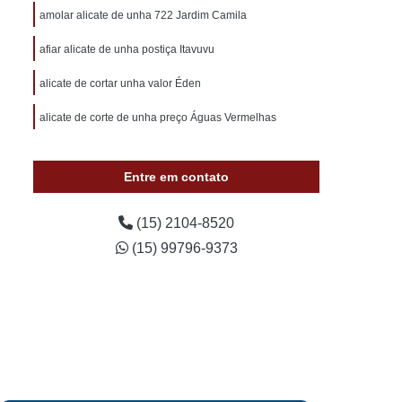
otivo 24 Horas
Chaveiro de Carros 24 Horas
amolar alicate de unha 722 Jardim Camila
 Sorocaba
Chaveiro Auto 24 Horas Sorocaba
afiar alicate de unha postiça Itavuvu
 24 Horas Zona Norte de Sorocaba
alicate de cortar unha valor Éden
utomotivo 24h Sorocaba
alicate de corte de unha preço Águas Vermelhas
ivo Chave Codificada Sorocaba
vo Chaves Codificadas Sorocaba
Entre em contato
otivo de Carro em Sorocaba
tivo e Residencial Sorocaba
(15) 2104-8520
(15) 99796-9373
im Sorocaba
Chaveiro Automotivo Sorocaba
 Norte de Sorocaba
Canivete Chave
 Canivete
Chave Canivete Codificada
Carro
Chave Canivete para Moto
ve de Canivete
Chave de Carros Canivete