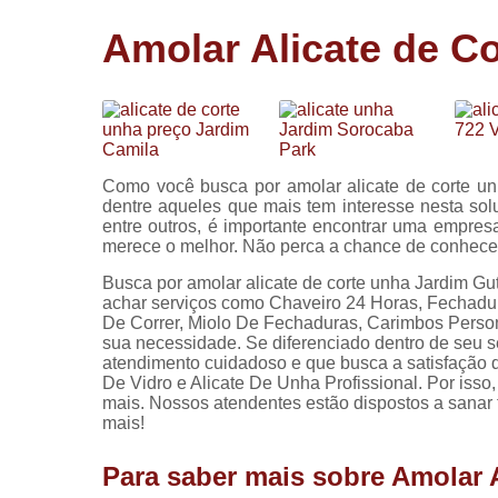
Cópia de
Amolar Alicate de C
chaves
Fechadura 
portas
Instalação 
fechadura
Como você busca por amolar alicate de corte un
Miolo de
dentre aqueles que mais tem interesse nesta so
fechadura
entre outros, é importante encontrar uma empresa 
merece o melhor. Não perca a chance de conhe
Segredo d
fechadura
Busca por amolar alicate de corte unha Jardim Gu
achar serviços como Chaveiro 24 Horas, Fechadu
De Correr, Miolo De Fechaduras, Carimbos Person
sua necessidade. Se diferenciado dentro de seu
atendimento cuidadoso e que busca a satisfação 
De Vidro e Alicate De Unha Profissional. Por isso
mais. Nossos atendentes estão dispostos a sanar 
mais!
Para saber mais sobre Amolar 