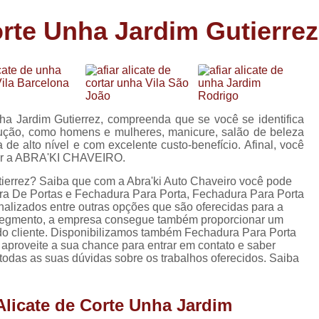
Carimbo Person
orte Unha Jardim Gutierrez
Carimbo Personalizado Grand
de
Carimbo Profissional Perso
Carimbos para Professores Sor
de
s
Carimbo Datador Personali
ha Jardim Gutierrez, compreenda que se você se identifica
Carimbo de Madeira Persona
lução, como homens e mulheres, manicure, salão de beleza
s
de alto nível e com excelente custo-benefício. Afinal, você
Carimbo Madeira Personal
cer a ABRA'KI CHAVEIRO.
e
s
Carimbo para Tecido Per
tierrez? Saiba que com a Abra'ki Auto Chaveiro você pode
ra De Portas e Fechadura Para Porta, Fechadura Para Porta
Carimbo Personalizado com S
alizados entre outras opções que são oferecidas para a
 segmento, a empresa consegue também proporcionar um
Carimbo Redondo Personaliz
do cliente. Disponibilizamos também Fechadura Para Porta
, aproveite a sua chance para entrar em contato e saber
Chaveiro 24 Horas
todas as suas dúvidas sobre os trabalhos oferecidos. Saiba
Chaveiro 24 Horas Mais Pr
Chaveiro 24 Horas Próximo a
Alicate de Corte Unha Jardim