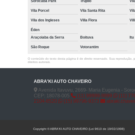
Sorocaba Park
Trujillo
Vil
Vila Porcel
Vila Santa Rita
Vil
Vila dos Ingleses
Villa Flora
Vil
Éden
Araçoiaba da Serra
Boituva
Itu
São Roque
Votorantim
O conteúdo do texto desta página é de direito reservado. Sua reprodução, pa
direitos autorais
.
ABRA'KI AUTO CHAVEIRO
Avenida Itavuvu, 2669- Maria Eugenia - Soro
CEP: 18078-005
(11) 99999-9999
(11) 77
2104-8520
(15) 99796-9373
abraki.chave
Copyright © ABRA'KI AUTO CHAVEIRO (Lei 9610 de 19/02/1998)