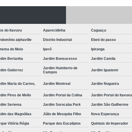
Fechadura Porta
Instalação de F
Instalação de Fe
os do Itavuvu
Aparecidinha
Caguaçu
Instalação de Fechad
domínio alphaville
Distrito Industrial
Ebeti do passo
Instalação de F
anema do Meio
Iperó
Ipiranga
Instalação de Fechadu
rdim Bertanha
Jardim Bonsucesso
Jardim Camila
Jardim Humberto de
Instalação de Fechad
dim Gutierrez
Jardim Iguatemi
Campos
Instalação de F
rdim Maria do Carmo,
Jardim Montreal
Jardim Nogueira
Instalação de Fechadura 
dim Pires de Mello
Jardim Portal da Colina
Jardim Portal do Itavuv
Instalação
rdim Seriema
Jardim Sorocaba Park
Jardim São Guilherme
Instalação de F
rdim das Magnólias
Júlio de Mesquita Filho
Nova Esperança
Instalação e Reparo de Fechad
que Vitória Régia
Parque dos Eucaliptos
Quintais do Imperador
Miolo da Fechadura
Miolo d