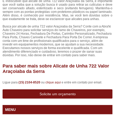
É indiscutível que alicate de unha 722 valor Araçoiaba da Serra, é importante
que você saiba que a solução busca é usado para retirar as cutículas e deve
ser conservado afiado, esterilizado e seco (evitando ferrugens). Mantenha-o
sempre com as pontas protegidas com protetores plásticos ou papel laminado.
Além disso, é conhecido por resistência. Mas, se você tem dúvidas sobre o
que exatamente se trata, deve-se esclarecer que alicates para unhas.
Busca por alicate de unha 722 valor Araçoiaba da Serra? Conte com a Abra'ki
Auto Chaveiro para solicitar serviços do ramo de Chaveiros, por exemplo,
Chaveiro 24 Horas, Fechadura De Portas, Carimbo Personalizado, Fechadura
Para Porta, Chaves Canivete e Fechadura Para Porta De Correr. A empresa
conta com um time de profissionais qualificados para o serviço, além de
investir em equipamentos modernos, que se ajustam a sua necessidade.
Executamos nossos serviços de forma excelente e qualificada. Com um
atendimento diferenciado e cuidadoso, teremos o prazer de sanar suas
dúvidas. Por isso, não deixe de entrar em contato para saber mais.
Para saber mais sobre Alicate de Unha 722 Valor
Araçoiaba da Serra
Ligue para
(15) 2104-8520
ou
clique aqui
e entre em contato por email.
Solicite um orçamento
MENU