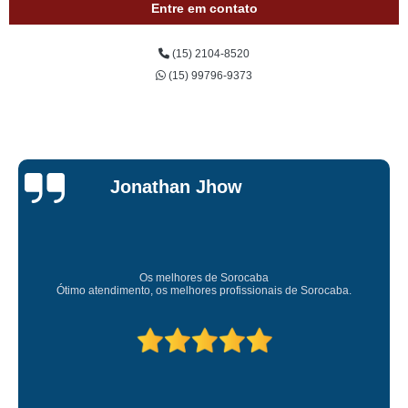
Entre em contato
(15) 2104-8520
(15) 99796-9373
Je
n Jhow
Car
Sup
res de Sorocaba
Amei o atendimento. Preco s
lhores profissionais de Sorocaba.
Deixou o meu bem s