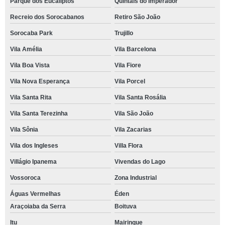
Parque dos Eucaliptos
Quintais do Imperador
Recreio dos Sorocabanos
Retiro São João
Sorocaba Park
Trujillo
Vila Amélia
Vila Barcelona
Vila Boa Vista
Vila Fiore
Vila Nova Esperança
Vila Porcel
Vila Santa Rita
Vila Santa Rosália
Vila Santa Terezinha
Vila São João
Vila Sônia
Vila Zacarias
Vila dos Ingleses
Villa Flora
Villágio Ipanema
Vivendas do Lago
Vossoroca
Zona Industrial
Águas Vermelhas
Éden
Araçoiaba da Serra
Boituva
Itu
Mairinque