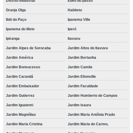
Distrito Industrial
Ebeti do passo
Granja Olga
Habiteto
Ibiti do Paço
Ipanema Ville
Ipanema do Meio
Iperó
Ipiranga
Itavuvu
Jardim Alpes de Sorocaba
Jardim Altos do Itavuvu
Jardim América
Jardim Bertanha
Jardim Bonsucesso
Jardim Camila
Jardim Carandá
Jardim Eltonville
Jardim Embaixador
Jardim Faculdade
Jardim Gutierrez
Jardim Humberto de Campos
Jardim Iguatemi
Jardim Isaura
Jardim Magnólias
Jardim Maria Antônia Prado
Jardim Maria Cristina
Jardim Maria do Carmo,