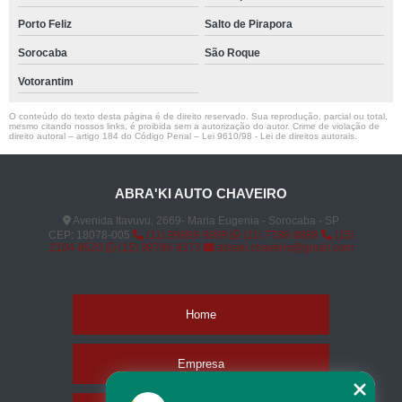
Porto Feliz
Salto de Pirapora
Sorocaba
São Roque
Votorantim
O conteúdo do texto desta página é de direito reservado. Sua reprodução, parcial ou total,
mesmo citando nossos links, é proibida sem a autorização do autor. Crime de violação de
direito autoral – artigo 184 do Código Penal –
Lei 9610/98 - Lei de direitos autorais
.
ABRA'KI AUTO CHAVEIRO
Avenida Itavuvu, 2669- Maria Eugenia - Sorocaba - SP
CEP: 18078-005
(11) 99999-9999
(11) 7788-8888
(15)
2104-8520
(15) 99796-9373
abraki.chaveiro@gmail.com
Home
Empresa