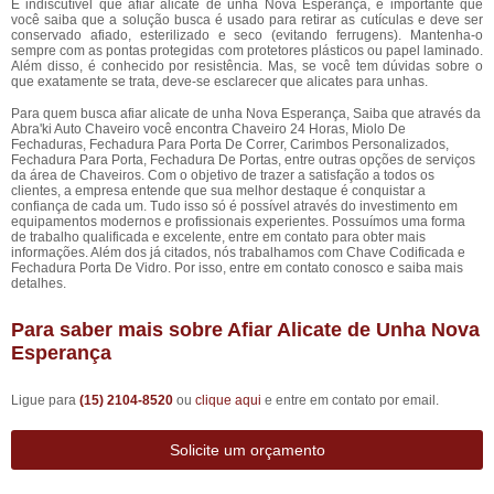
É indiscutível que afiar alicate de unha Nova Esperança, é importante que
você saiba que a solução busca é usado para retirar as cutículas e deve ser
conservado afiado, esterilizado e seco (evitando ferrugens). Mantenha-o
sempre com as pontas protegidas com protetores plásticos ou papel laminado.
Além disso, é conhecido por resistência. Mas, se você tem dúvidas sobre o
que exatamente se trata, deve-se esclarecer que alicates para unhas.
Para quem busca afiar alicate de unha Nova Esperança, Saiba que através da
Abra'ki Auto Chaveiro você encontra Chaveiro 24 Horas, Miolo De
Fechaduras, Fechadura Para Porta De Correr, Carimbos Personalizados,
Fechadura Para Porta, Fechadura De Portas, entre outras opções de serviços
da área de Chaveiros. Com o objetivo de trazer a satisfação a todos os
clientes, a empresa entende que sua melhor destaque é conquistar a
confiança de cada um. Tudo isso só é possível através do investimento em
equipamentos modernos e profissionais experientes. Possuímos uma forma
de trabalho qualificada e excelente, entre em contato para obter mais
informações. Além dos já citados, nós trabalhamos com Chave Codificada e
Fechadura Porta De Vidro. Por isso, entre em contato conosco e saiba mais
detalhes.
Para saber mais sobre Afiar Alicate de Unha Nova
Esperança
Ligue para
(15) 2104-8520
ou
clique aqui
e entre em contato por email.
Solicite um orçamento