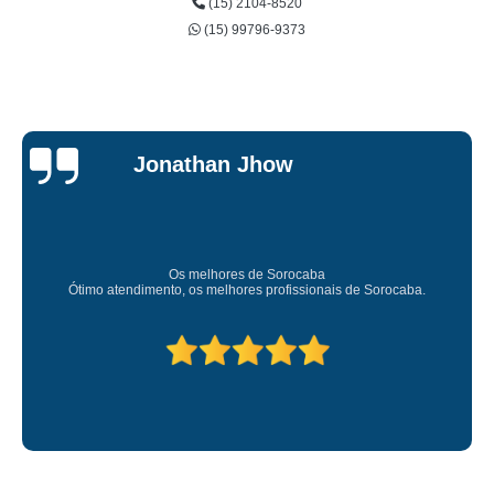
(15) 2104-8520
(15) 99796-9373
Je
n Jhow
Car
Sup
res de Sorocaba
Amei o atendimento. Preco s
lhores profissionais de Sorocaba.
Deixou o meu bem s